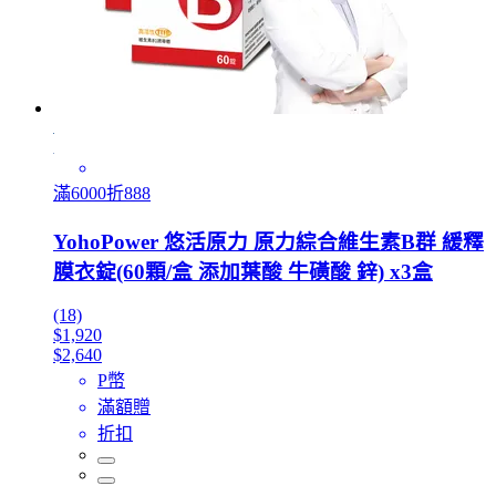
滿6000折888
YohoPower 悠活原力 原力綜合維生素B群 緩釋
膜衣錠(60顆/盒 添加葉酸 牛磺酸 鋅) x3盒
(18)
$1,920
$2,640
P幣
滿額贈
折扣