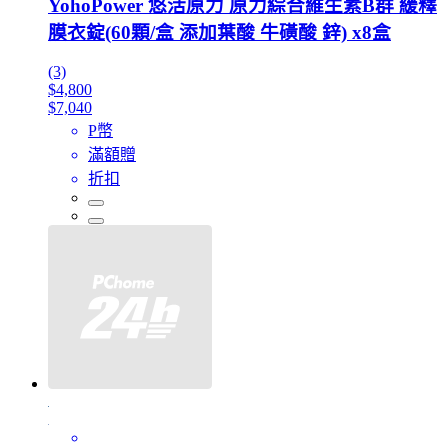
YohoPower 悠活原力 原力綜合維生素B群 緩釋
膜衣錠(60顆/盒 添加葉酸 牛磺酸 鋅) x8盒
(3)
$4,800
$7,040
P幣
滿額贈
折扣