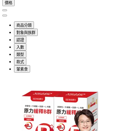
價格
商品分類
對象與族群
認證
入數
類型
款式
葷素食