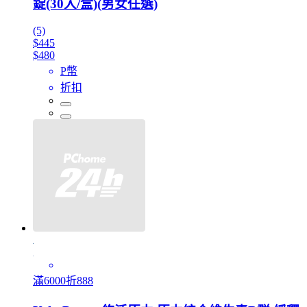
錠(30入/盒)(男女任選)
(5)
$445
$480
P幣
折扣
滿6000折888