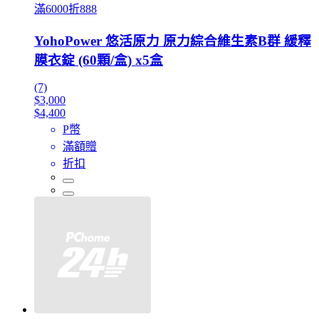
滿6000折888
YohoPower 悠活原力 原力綜合維生素B群 緩釋
膜衣錠 (60顆/盒) x5盒
(7)
$3,000
$4,400
P幣
滿額贈
折扣