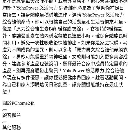
是不是感覺每天都睡不飽，或者外食居多，擔心營養攝取不夠
均衡？YohoPower 悠活原力 綜合維他命是為了幫助你補足日
常所需，讓身體能量穩穩地運作。選購 YohoPower 悠活原力
綜合維他命時，你可以根據自己的活動量和生活習慣來考量。
像是「原力綜合維生素B群 緩釋膜衣錠」，它獨特的緩釋設
計，能讓營養素在體內穩定釋放長達數小時，確保身體能長時
間利用，避免一次性吸收後快速排出。如果你是家庭採購，考
慮到不同成員的差異，則可以參考「原力男女綜合維他命膜衣
錠」，男款可能偏重於精神旺盛，女款則可能加入更多美容成
分，建議參考產品包裝說明，選擇最符合家中成員特定需求的
產品。別再讓身體發出警訊！YohoPower 悠活原力 綜合維他
命現在有多件優惠，讓你輕鬆把健康帶回家。趁著活動期間，
為自己和家人添購這份日常能量，讓身體機能維持在最佳狀
態！
關於PChome24h
顧客權益
其他服務