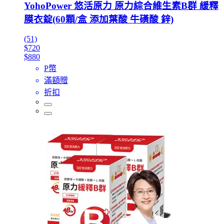
YohoPower 悠活原力 原力綜合維生素B群 緩釋
膜衣錠(60顆/盒 添加葉酸 牛磺酸 鋅)
(51)
$720
$880
P幣
滿額贈
折扣