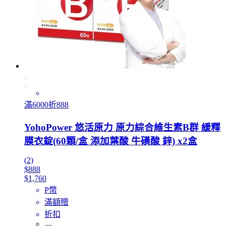
滿6000折888
YohoPower 悠活原力 原力綜合維生素B群 緩釋
膜衣錠(60顆/盒 添加葉酸 牛磺酸 鋅) x2盒
(2)
$888
$1,760
P幣
滿額贈
折扣