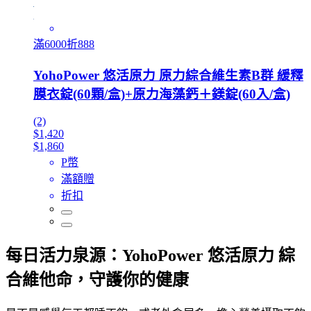
滿6000折888
YohoPower 悠活原力 原力綜合維生素B群 緩釋
膜衣錠(60顆/盒)+原力海藻鈣＋鎂錠(60入/盒)
(2)
$1,420
$1,860
P幣
滿額贈
折扣
每日活力泉源：YohoPower 悠活原力 綜
合維他命，守護你的健康