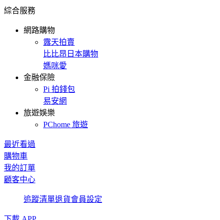
綜合服務
網路購物
露天拍賣
比比昂日本購物
媽咪愛
金融保險
Pi 拍錢包
易安網
旅遊娛樂
PChome 旅遊
最近看過
購物車
我的訂單
顧客中心
追蹤清單
退貨
會員設定
下載 APP