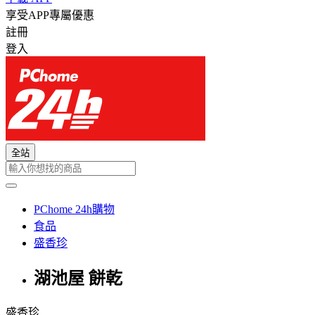
享受APP專屬優惠
註冊
登入
全站
PChome 24h購物
食品
盛香珍
湖池屋 餅乾
盛香珍