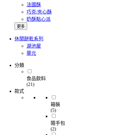
法國酥
巧克/夾心酥
奶酥點心派
更多
休閒餅乾系列
湖池屋
華元
分類
食品飲料
(21)
款式
箱裝
(5)
隨手包
(2)