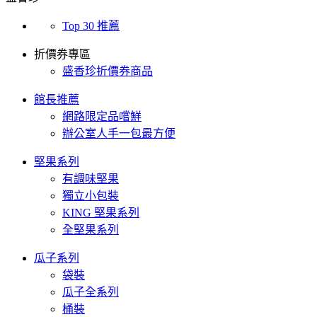
Top 30 推薦
折價券專區
盛香珍折價券商品
館長推薦
網路限定品嚐鮮
辦公室人手一包最方便
堅果系列
有調味堅果
獨立小包裝
KING 堅果系列
全堅果系列
瓜子系列
袋裝
瓜子全系列
桶裝