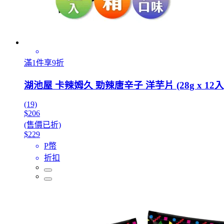
滿1件享9折
湖池屋 卡辣姆久 勁辣唐辛子 洋芋片 (28g x 12入)
(19)
$206
(售價已折)
$229
P幣
折扣