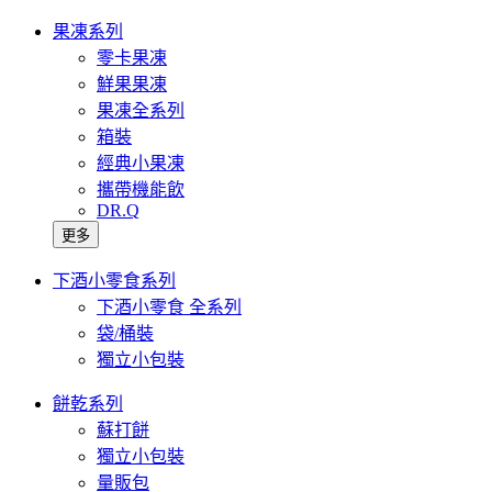
果凍系列
零卡果凍
鮮果果凍
果凍全系列
箱裝
經典小果凍
攜帶機能飲
DR.Q
更多
下酒小零食系列
下酒小零食 全系列
袋/桶裝
獨立小包裝
餅乾系列
蘇打餅
獨立小包裝
量販包