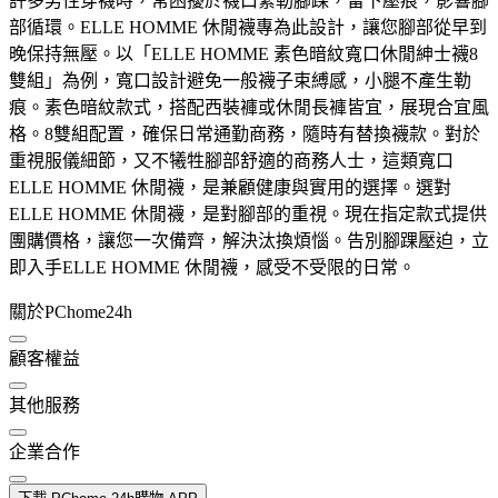
許多男性穿襪時，常困擾於襪口緊勒腳踝，留下壓痕，影響腳
部循環。ELLE HOMME 休閒襪專為此設計，讓您腳部從早到
晚保持無壓。以「ELLE HOMME 素色暗紋寬口休閒紳士襪8
雙組」為例，寬口設計避免一般襪子束縛感，小腿不產生勒
痕。素色暗紋款式，搭配西裝褲或休閒長褲皆宜，展現合宜風
格。8雙組配置，確保日常通勤商務，隨時有替換襪款。對於
重視服儀細節，又不犧牲腳部舒適的商務人士，這類寬口
ELLE HOMME 休閒襪，是兼顧健康與實用的選擇。選對
ELLE HOMME 休閒襪，是對腳部的重視。現在指定款式提供
團購價格，讓您一次備齊，解決汰換煩惱。告別腳踝壓迫，立
即入手ELLE HOMME 休閒襪，感受不受限的日常。
關於PChome24h
顧客權益
其他服務
企業合作