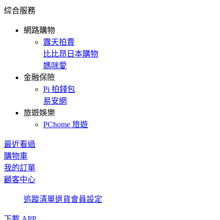
綜合服務
網路購物
露天拍賣
比比昂日本購物
媽咪愛
金融保險
Pi 拍錢包
易安網
旅遊娛樂
PChome 旅遊
最近看過
購物車
我的訂單
顧客中心
追蹤清單
退貨
會員設定
下載 APP