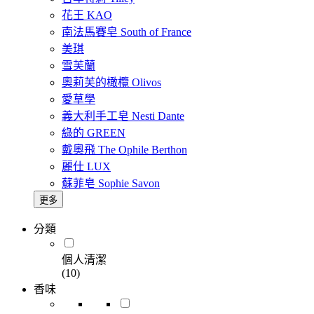
花王 KAO
南法馬賽皂 South of France
美琪
雪芙蘭
奧莉芙的橄欖 Olivos
愛草學
義大利手工皂 Nesti Dante
綠的 GREEN
戴奧飛 The Ophile Berthon
麗仕 LUX
蘇菲皂 Sophie Savon
更多
分類
個人清潔
(10)
香味