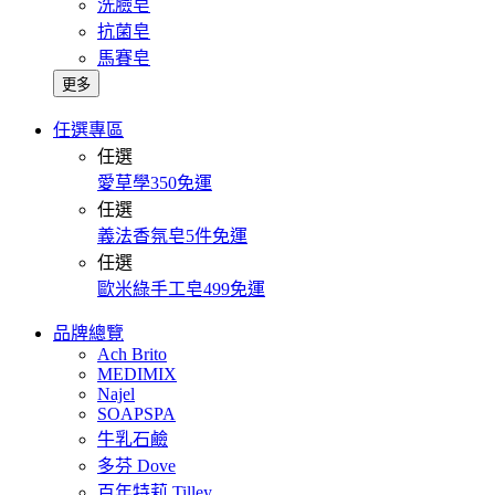
洗臉皂
抗菌皂
馬賽皂
更多
任選專區
任選
愛草學350免運
任選
義法香氛皂5件免運
任選
歐米綠手工皂499免運
品牌總覽
Ach Brito
MEDIMIX
Najel
SOAPSPA
牛乳石鹼
多芬 Dove
百年特莉 Tilley