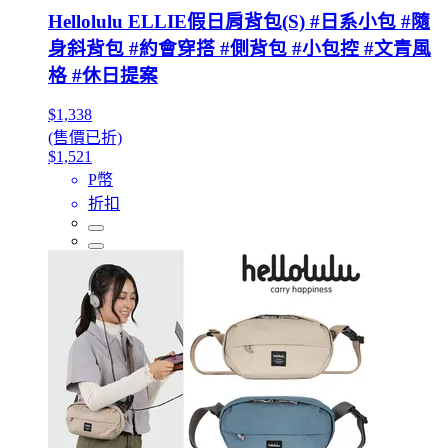
Hellolulu ELLIE假日肩背包(S) #日系小包 #隨
身斜背包 #約會穿搭 #側背包 #小包控 #文青風
格 #休日提案
$1,338
(售價已折)
$1,521
P幣
折扣