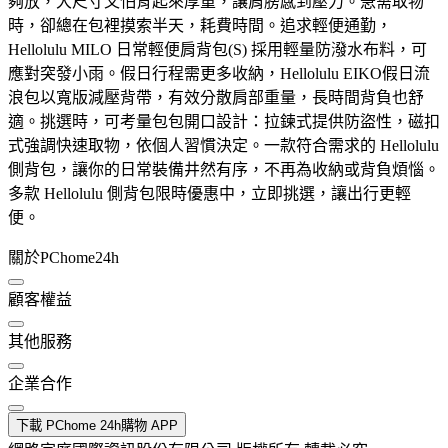
夠放，大尺寸又怕背起來厚重，讓肩膀感到壓力。急需取物
時，卻總在包裡摸索半天，耗費時間。追求輕便通勤，
Hellolulu MILO 日常輕便肩背包(S) 採用輕量防潑水布料，可
應對突發小雨。假日行程需更多收納，Hellolulu EIKO假日流
浪包以寬版減壓背帶，有效分散肩部重量，長時間背負也舒
適。挑選時，可考量包包開口設計：拉鍊式提供防盜性，磁扣
式強調快速取物，依個人習慣決定。一款符合需求的 Hellolulu
側背包，讓你的日常裝備井然有序，不再為收納或背負煩惱。
多款 Hellolulu 側背包限時優惠中，立即挑選，讓出行更輕
便。
關於PChome24h
顧客權益
其他服務
企業合作
下載 PChome 24h購物 APP