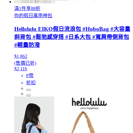
滿1件享88折
你的假日萬用神包
Hellolulu EIKO假日流浪包 #HoboBag #大容量
斜背包 #鬆弛感穿搭 #日系大包 #寬肩帶側背包
#輕量防潑
$1,862
(售價已折)
$2,116
P幣
折扣