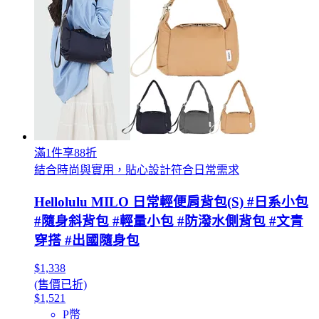
滿1件享88折
結合時尚與實用，貼心設計符合日常需求
Hellolulu MILO 日常輕便肩背包(S) #日系小包
#隨身斜背包 #輕量小包 #防潑水側背包 #文青
穿搭 #出國隨身包
$1,338
(售價已折)
$1,521
P幣