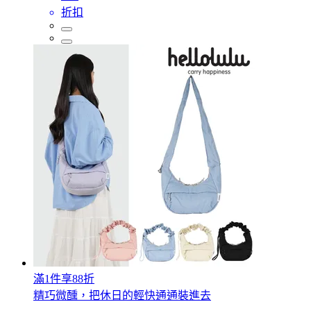
折扣
滿1件享88折
精巧微醺，把休日的輕快通通裝進去