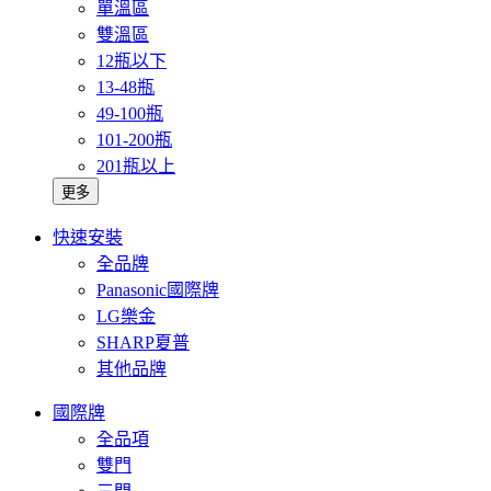
單溫區
雙溫區
12瓶以下
13-48瓶
49-100瓶
101-200瓶
201瓶以上
更多
快速安裝
全品牌
Panasonic國際牌
LG樂金
SHARP夏普
其他品牌
國際牌
全品項
雙門