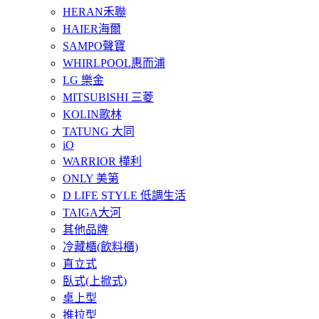
HERAN禾聯
HAIER海爾
SAMPO聲寶
WHIRLPOOL惠而浦
LG 樂金
MITSUBISHI 三菱
KOLIN歌林
TATUNG 大同
iO
WARRIOR 樺利
ONLY 美第
D LIFE STYLE 低調生活
TAIGA大河
其他品牌
冷藏櫃(飲料櫃)
直立式
臥式(上掀式)
桌上型
推拉型