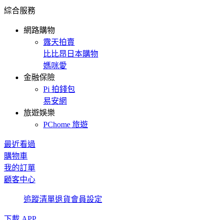
綜合服務
網路購物
露天拍賣
比比昂日本購物
媽咪愛
金融保險
Pi 拍錢包
易安網
旅遊娛樂
PChome 旅遊
最近看過
購物車
我的訂單
顧客中心
追蹤清單
退貨
會員設定
下載 APP