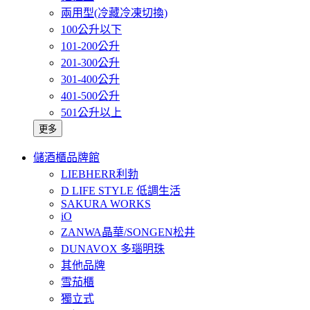
兩用型(冷藏冷凍切換)
100公升以下
101-200公升
201-300公升
301-400公升
401-500公升
501公升以上
更多
儲酒櫃品牌館
LIEBHERR利勃
D LIFE STYLE 低調生活
SAKURA WORKS
iO
ZANWA晶華/SONGEN松井
DUNAVOX 多瑙明珠
其他品牌
雪茄櫃
獨立式