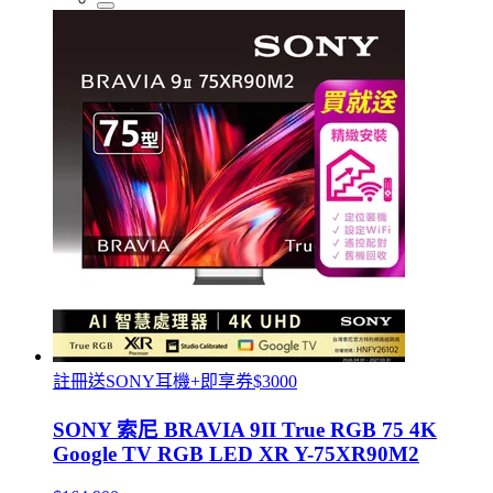
註冊送SONY耳機+即享券$3000
SONY 索尼 BRAVIA 9II True RGB 75 4K
Google TV RGB LED XR Y-75XR90M2