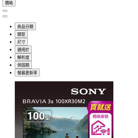
價格
商品分類
類型
尺寸
適用於
解析度
保固期
螢幕更新率