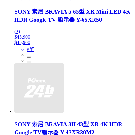
SONY 索尼 BRAVIA 5 65型 XR Mini LED 4K
HDR Google TV 顯示器 Y-65XR50
(2)
$43,900
$45,900
P幣
SONY 索尼 BRAVIA 3II 43型 XR 4K HDR
Google TV顯示器 Y-43XR30M2