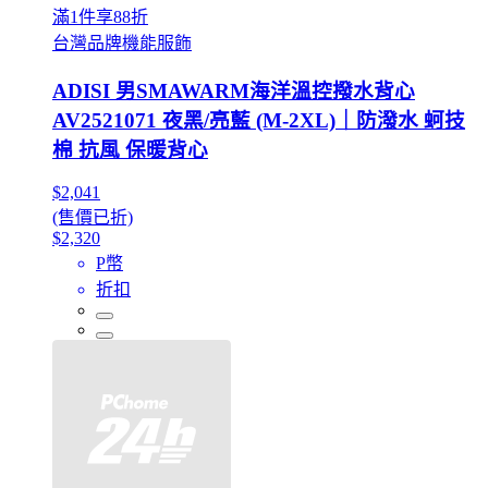
滿1件享88折
台灣品牌機能服飾
ADISI 男SMAWARM海洋溫控撥水背心
AV2521071 夜黑/亮藍 (M-2XL)｜防潑水 蚵技
棉 抗風 保暖背心
$2,041
(售價已折)
$2,320
P幣
折扣