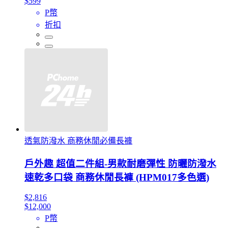
$599
P幣
折扣
透氣防潑水 商務休閒必備長褲
戶外趣 超值二件組-男款耐磨彈性 防曬防潑水
速乾多口袋 商務休閒長褲 (HPM017多色選)
$2,816
$12,000
P幣