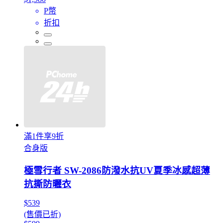
P幣
折扣
滿1件享9折
合身版
極雪行者 SW-2086防潑水抗UV夏季冰感超薄
抗撕防曬衣
$539
(售價已折)