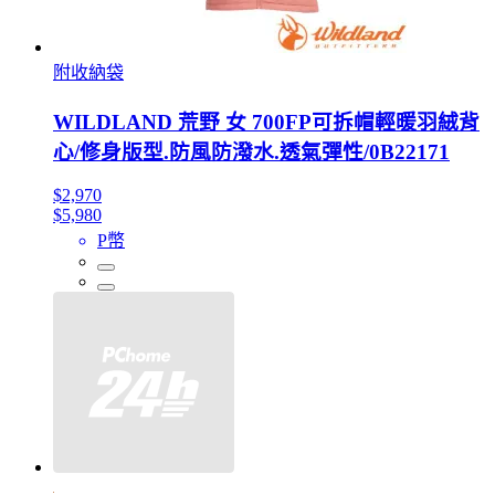
附收納袋
WILDLAND 荒野 女 700FP可拆帽輕暖羽絨背
心/修身版型.防風防潑水.透氣彈性/0B22171
$2,970
$5,980
P幣