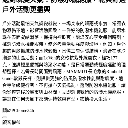
戶外活動更盡興
戶外活動最怕天氣說變就變，一場突來的細雨或水氣，常讓衣
物濕黏不適，影響活動興致。一件好的防潑水機能服，能讓水
珠在表面凝結滑落，保持內裡乾爽，讓您安心享受每個時刻。
挑選防潑水機能服時，務必考量活動強度與環境。例如，戶外
趣的男款抓絨防潑水軟殼褲，具備三層保暖結構，適合在寒冷
潮濕的山區活動；而LeVon的女款抗紫外線風衣，輕巧177
克，強調輕量便攜與防潑水功能，是日常通勤或輕度運動的理
想選擇。若需長時間面對風雨，MAMMUT長毛象的Runbold
Guide軟殼長褲，則提供更強的防風防潑水性能與耐磨度，適
合專業級健行者。不再擔心天氣搗亂，選對防潑水機能服，讓
你從容穿梭於城市與山林間。立即選購我們的防潑水機能服，
讓您在任何天氣下都能保持乾爽有型，盡情投入生活。
關於PChome24h
顧客權益