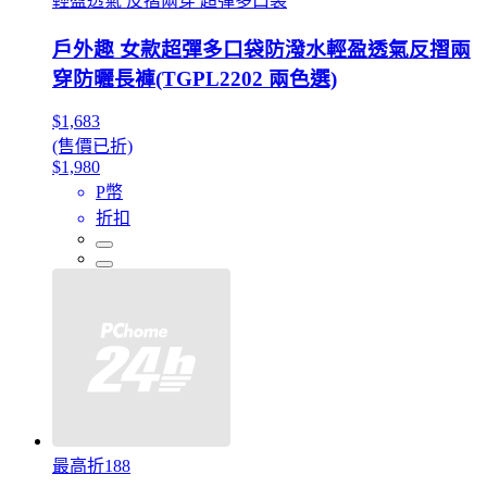
輕盈透氣 反摺兩穿 超彈多口袋
戶外趣 女款超彈多口袋防潑水輕盈透氣反摺兩
穿防曬長褲(TGPL2202 兩色選)
$1,683
(售價已折)
$1,980
P幣
折扣
最高折188