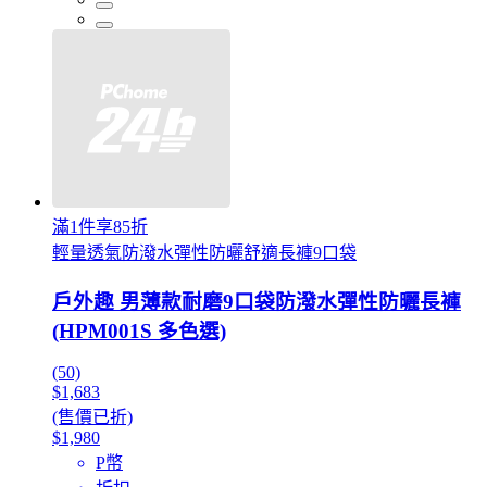
滿1件享85折
輕量透氣防潑水彈性防曬舒適長褲9口袋
戶外趣 男薄款耐磨9口袋防潑水彈性防曬長褲
(HPM001S 多色選)
(50)
$1,683
(售價已折)
$1,980
P幣