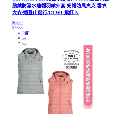
鵝絨防潑水連帽羽絨外套.兜帽防風夾克.雪衣.
大衣/適登山健行/CTW1 紫紅 N
$6,695
$7,880
P幣