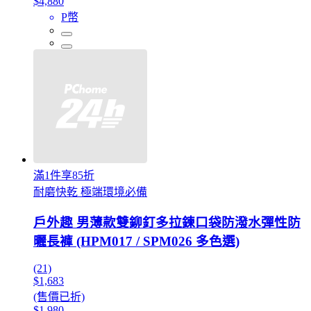
$4,880
P幣
滿1件享85折
耐磨快乾 極端環境必備
戶外趣 男薄款雙鉚釘多拉鍊口袋防潑水彈性防
曬長褲 (HPM017 / SPM026 多色選)
(21)
$1,683
(售價已折)
$1,980