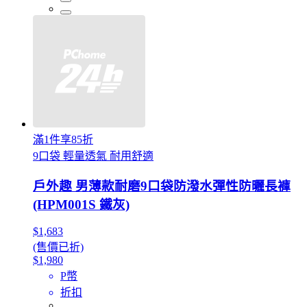
滿1件享85折
9口袋 輕量透氣 耐用舒適
戶外趣 男薄款耐磨9口袋防潑水彈性防曬長褲
(HPM001S 鐵灰)
$1,683
(售價已折)
$1,980
P幣
折扣