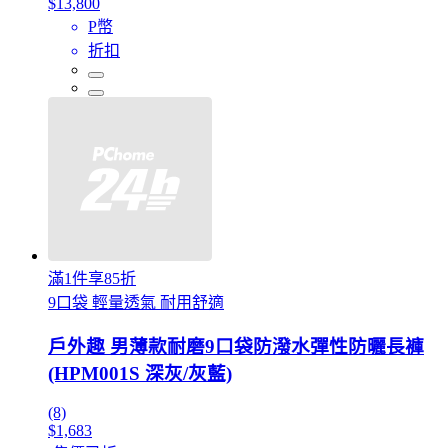
$13,800
P幣
折扣
滿1件享85折
9口袋 輕量透氣 耐用舒適
戶外趣 男薄款耐磨9口袋防潑水彈性防曬長褲
(HPM001S 深灰/灰藍)
(8)
$1,683