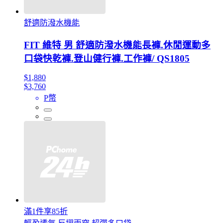
舒適防潑水機能
FIT 維特 男 舒適防潑水機能長褲.休閒運動多
口袋快乾褲.登山健行褲.工作褲/ QS1805
$1,880
$3,760
P幣
滿1件享85折