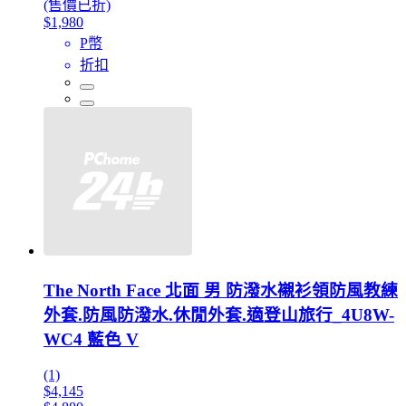
(售價已折)
$1,980
P幣
折扣
The North Face 北面 男 防潑水襯衫領防風教練
外套.防風防潑水.休閒外套.適登山旅行_4U8W-
WC4 藍色 V
(1)
$4,145