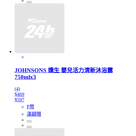
JOHNSONS 嬌生 嬰兒活力清新沐浴露
750mlx3
(4)
$469
$597
P幣
滿額贈