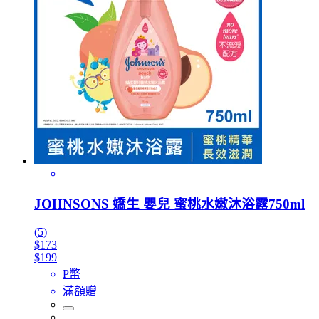
JOHNSONS 嬌生 嬰兒 蜜桃水嫩沐浴露750ml
(5)
$173
$199
P幣
滿額贈