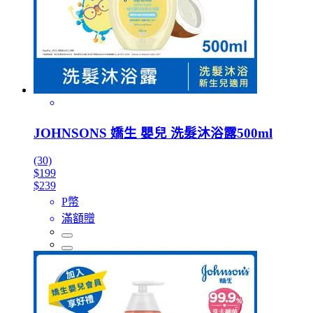
JOHNSONS 嬌生 嬰兒 洗髮沐浴露500ml
(30)
$199
$239
P幣
滿額贈