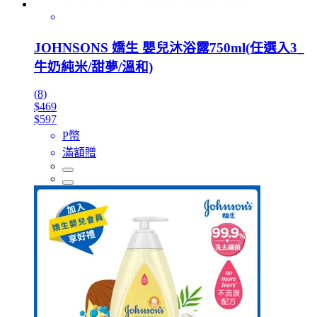
JOHNSONS 嬌生 嬰兒沐浴露750ml(任選入3_
牛奶純米/甜夢/溫和)
(8)
$469
$597
P幣
滿額贈