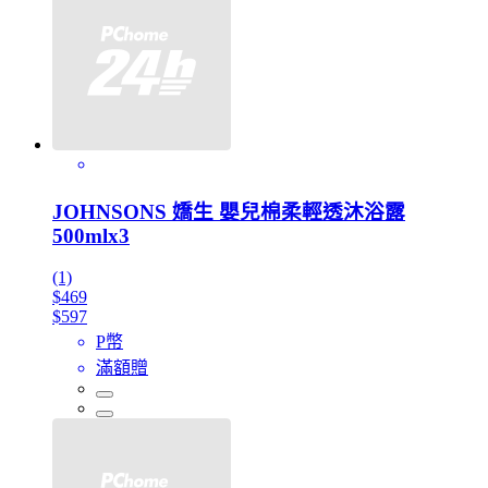
JOHNSONS 嬌生 嬰兒棉柔輕透沐浴露
500mlx3
(1)
$469
$597
P幣
滿額贈