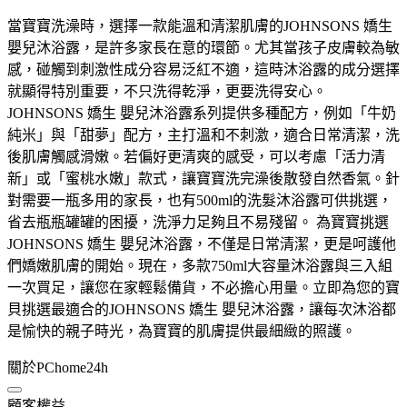
當寶寶洗澡時，選擇一款能溫和清潔肌膚的JOHNSONS 嬌生
嬰兒沐浴露，是許多家長在意的環節。尤其當孩子皮膚較為敏
感，碰觸到刺激性成分容易泛紅不適，這時沐浴露的成分選擇
就顯得特別重要，不只洗得乾淨，更要洗得安心。
JOHNSONS 嬌生 嬰兒沐浴露系列提供多種配方，例如「牛奶
純米」與「甜夢」配方，主打溫和不刺激，適合日常清潔，洗
後肌膚觸感滑嫩。若偏好更清爽的感受，可以考慮「活力清
新」或「蜜桃水嫩」款式，讓寶寶洗完澡後散發自然香氣。針
對需要一瓶多用的家長，也有500ml的洗髮沐浴露可供挑選，
省去瓶瓶罐罐的困擾，洗淨力足夠且不易殘留。 為寶寶挑選
JOHNSONS 嬌生 嬰兒沐浴露，不僅是日常清潔，更是呵護他
們嬌嫩肌膚的開始。現在，多款750ml大容量沐浴露與三入組
一次買足，讓您在家輕鬆備貨，不必擔心用量。立即為您的寶
貝挑選最適合的JOHNSONS 嬌生 嬰兒沐浴露，讓每次沐浴都
是愉快的親子時光，為寶寶的肌膚提供最細緻的照護。
關於PChome24h
顧客權益