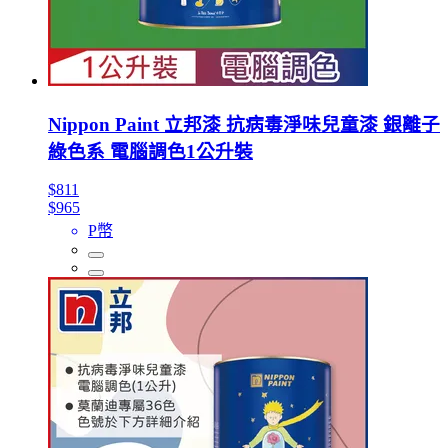
Nippon Paint 立邦漆 抗病毒淨味兒童漆 銀離子
綠色系 電腦調色1公升裝
$811
$965
P幣