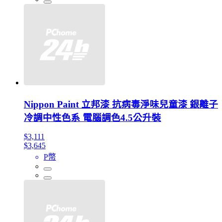
Nippon Paint 立邦漆 抗病毒淨味兒童漆 銀離子
冷調中性色系 電腦調色4.5公升裝
$3,111
$3,645
P幣