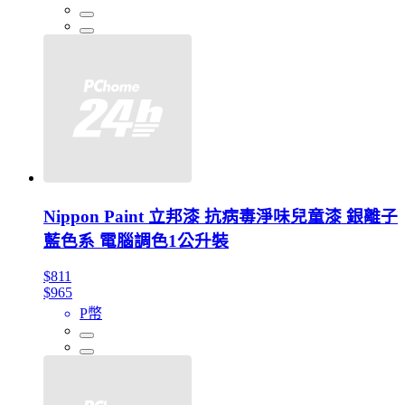
Nippon Paint 立邦漆 抗病毒淨味兒童漆 銀離子
藍色系 電腦調色1公升裝
$811
$965
P幣