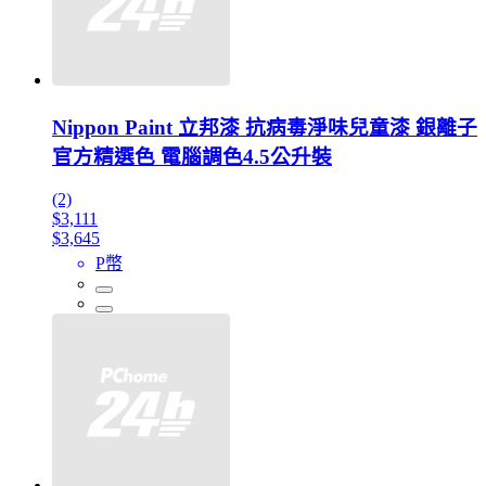
Nippon Paint 立邦漆 抗病毒淨味兒童漆 銀離子
官方精選色 電腦調色4.5公升裝
(2)
$3,111
$3,645
P幣