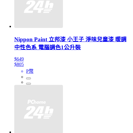
Nippon Paint 立邦漆 小王子 淨味兒童漆 暖調
中性色系 電腦調色1公升裝
$649
$805
P幣