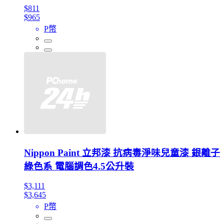
$811
$965
P幣
Nippon Paint 立邦漆 抗病毒淨味兒童漆 銀離子
綠色系 電腦調色4.5公升裝
$3,111
$3,645
P幣