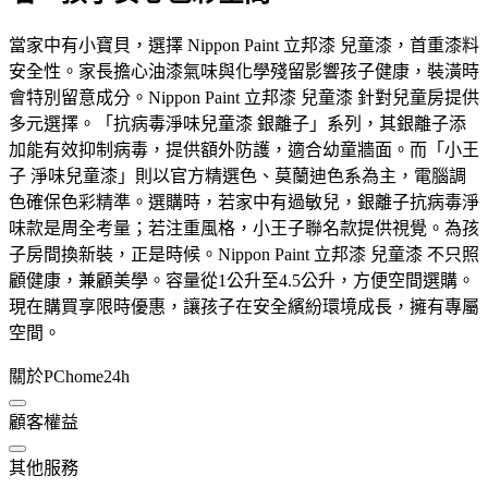
當家中有小寶貝，選擇 Nippon Paint 立邦漆 兒童漆，首重漆料
安全性。家長擔心油漆氣味與化學殘留影響孩子健康，裝潢時
會特別留意成分。Nippon Paint 立邦漆 兒童漆 針對兒童房提供
多元選擇。「抗病毒淨味兒童漆 銀離子」系列，其銀離子添
加能有效抑制病毒，提供額外防護，適合幼童牆面。而「小王
子 淨味兒童漆」則以官方精選色、莫蘭迪色系為主，電腦調
色確保色彩精準。選購時，若家中有過敏兒，銀離子抗病毒淨
味款是周全考量；若注重風格，小王子聯名款提供視覺。為孩
子房間換新裝，正是時候。Nippon Paint 立邦漆 兒童漆 不只照
顧健康，兼顧美學。容量從1公升至4.5公升，方便空間選購。
現在購買享限時優惠，讓孩子在安全繽紛環境成長，擁有專屬
空間。
關於PChome24h
顧客權益
其他服務