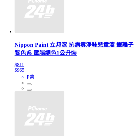
Nippon Paint 立邦漆 抗病毒淨味兒童漆 銀離子
紫色系 電腦調色1公升裝
$811
$965
P幣