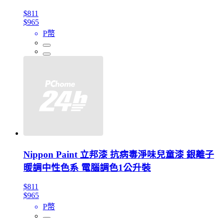
$811
$965
P幣
Nippon Paint 立邦漆 抗病毒淨味兒童漆 銀離子
暖調中性色系 電腦調色1公升裝
$811
$965
P幣