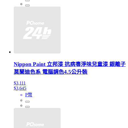
Nippon Paint 立邦漆 抗病毒淨味兒童漆 銀離子
莫蘭迪色系 電腦調色4.5公升裝
$3,111
$3,645
P幣