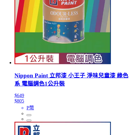
Nippon Paint 立邦漆 小王子 淨味兒童漆 綠色
系 電腦調色1公升裝
$649
$805
P幣