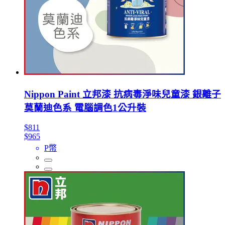
Nippon Paint 立邦漆 抗病毒淨味兒童漆 銀離子
莫蘭迪色系 電腦調色1公升裝
$811
$965
P幣