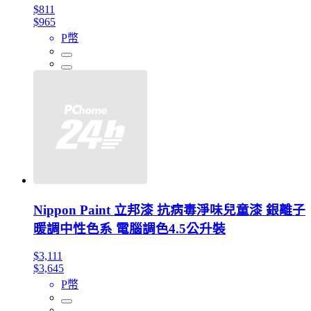
$811
$965
P幣
Nippon Paint 立邦漆 抗病毒淨味兒童漆 銀離子
暖調中性色系 電腦調色4.5公升裝
$3,111
$3,645
P幣