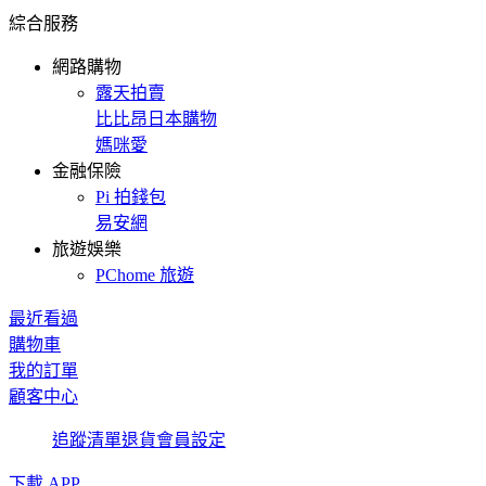
綜合服務
網路購物
露天拍賣
比比昂日本購物
媽咪愛
金融保險
Pi 拍錢包
易安網
旅遊娛樂
PChome 旅遊
最近看過
購物車
我的訂單
顧客中心
追蹤清單
退貨
會員設定
下載 APP