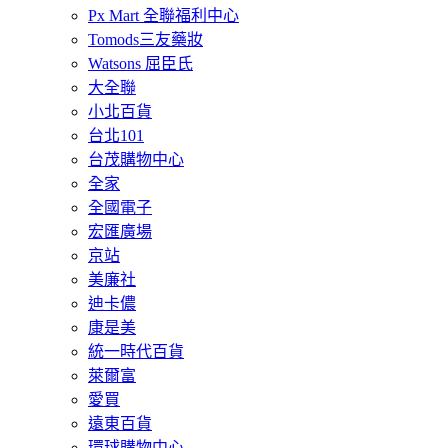
Px Mart 全聯福利中心
Tomods三友藥妝
Watsons 屈臣氏
大全聯
小北百貨
台北101
台茂購物中心
全家
全國電子
宏匯廣場
京站
美廉社
迪卡儂
康是美
統一時代百貨
萊爾富
愛買
遠東百貨
環球購物中心