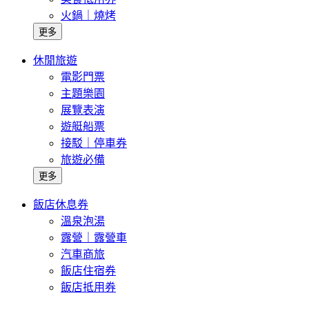
火鍋｜燒烤
更多
休閒旅遊
電影門票
主題樂園
展覽表演
遊艇船票
接駁｜停車券
旅遊必備
更多
飯店休息券
溫泉泡湯
露營｜露營車
汽車商旅
飯店住宿券
飯店抵用券