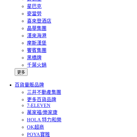
星巴克
麥當勞
喜來登酒店
晶華集團
漢來海港
摩斯漢堡
饗賓集團
黑橋牌
千葉火鍋
更多
百貨量販品牌
三井不動產集團
更多百貨品牌
7-ELEVEN
萬家福/樂家康
HOLA 特力和樂
OK超商
POYA寶雅