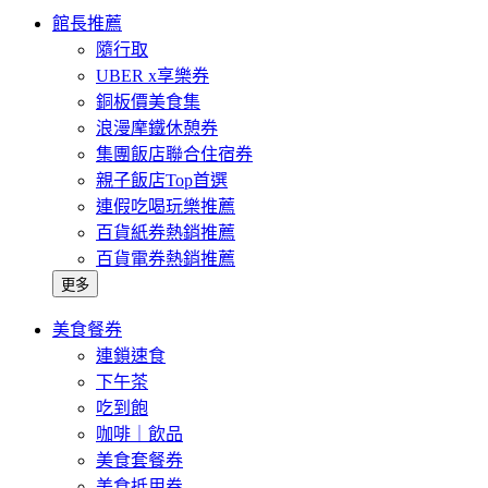
館長推薦
隨行取
UBER x享樂券
銅板價美食集
浪漫摩鐵休憩券
集團飯店聯合住宿券
親子飯店Top首選
連假吃喝玩樂推薦
百貨紙券熱銷推薦
百貨電券熱銷推薦
更多
美食餐券
連鎖速食
下午茶
吃到飽
咖啡｜飲品
美食套餐券
美食抵用券