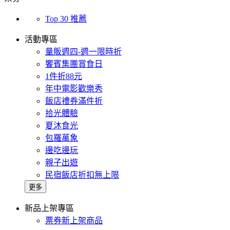
Top 30 推薦
活動專區
量販週四-週一限時折
饗賓集團賞食日
1件折88元
年中電影歡樂秀
飯店禮券滿件折
拾光體驗
夏沐食光
包羅萬象
邊吃邊玩
親子出遊
民宿飯店折扣無上限
更多
新品上架專區
票券新上架商品