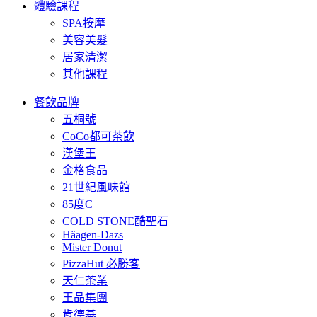
體驗課程
SPA按摩
美容美髮
居家清潔
其他課程
餐飲品牌
五桐號
CoCo都可茶飲
漢堡王
金格食品
21世紀風味館
85度C
COLD STONE酷聖石
Häagen-Dazs
Mister Donut
PizzaHut 必勝客
天仁茶業
王品集團
肯德基