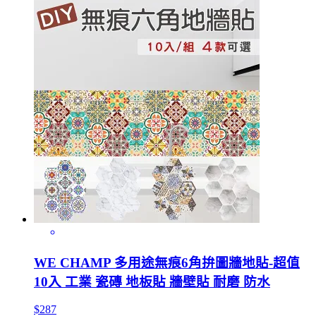
WE CHAMP 多用途無痕6角拚圖牆地貼-超值
10入 工業 瓷磚 地板貼 牆壁貼 耐磨 防水
$287