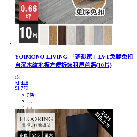
YOIMONO LIVING 「夢想家」LVT免膠免扣
自沉木紋地板方便拆裝租屋首選(10片)
(3)
$1,428
$1,779
P幣