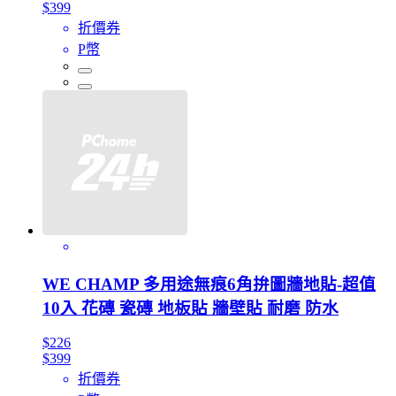
$399
折價券
P幣
WE CHAMP 多用途無痕6角拚圖牆地貼-超值
10入 花磚 瓷磚 地板貼 牆壁貼 耐磨 防水
$226
$399
折價券