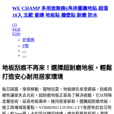
WE CHAMP 多用途無痕6角拚圖牆地貼-超值
10入 北歐 瓷磚 地板貼 牆壁貼 耐磨 防水
(2)
$428
$599
折價券
P幣
地板刮痕不再來！選擇超耐磨地板，輕鬆
打造安心耐用居家環境
每日踩踏、傢俱移動、寵物玩耍，地板總在承受磨損，刮痕與
褪色讓家失去光彩。超耐磨地板正是為了解決挑戰，它以特殊
塗層技術，延長地板壽命，維持居家嶄新。選購超耐磨地板，
施工與場域是重點。YOIMONO LIVING LVT免膠免扣自沉地
板，約2mm厚，卡扣設計鋪設快速，適合租屋族拆卸。澄境