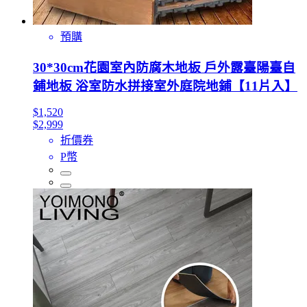
預購
30*30cm花園室內防腐木地板 戶外露臺陽臺自
鋪地板 浴室防水拼接室外庭院地鋪【11片入】
$1,520
$2,999
折價券
P幣