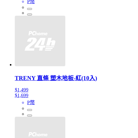
P幣
TRENY 直條 塑木地板-紅(10入)
$1,499
$1,699
P幣