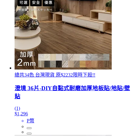
總共34色 台灣現貨 原$2232限時下殺!!
澄境 36片-DIY自黏式耐磨加厚地板貼/地貼/壁
貼
(1)
$1,296
P幣