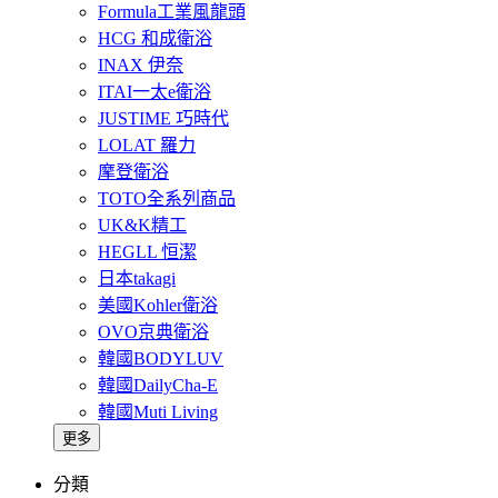
Formula工業風龍頭
HCG 和成衛浴
INAX 伊奈
ITAI一太e衛浴
JUSTIME 巧時代
LOLAT 羅力
摩登衛浴
TOTO全系列商品
UK&K精工
HEGLL 恒潔
日本takagi
美國Kohler衛浴
OVO京典衛浴
韓國BODYLUV
韓國DailyCha-E
韓國Muti Living
更多
分類