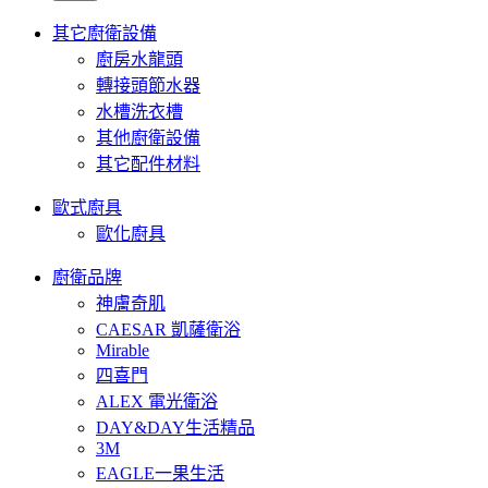
其它廚衛設備
廚房水龍頭
轉接頭節水器
水槽洗衣槽
其他廚衛設備
其它配件材料
歐式廚具
歐化廚具
廚衛品牌
神膚奇肌
CAESAR 凱薩衛浴
Mirable
四喜門
ALEX 電光衛浴
DAY&DAY生活精品
3M
EAGLE一果生活