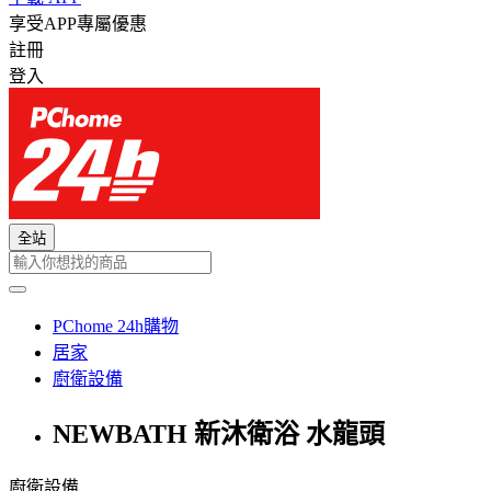
享受APP專屬優惠
註冊
登入
全站
PChome 24h購物
居家
廚衛設備
NEWBATH 新沐衛浴 水龍頭
廚衛設備