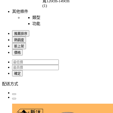
寬120cm-149cm
(1)
其他條件
類型
功能
推薦排序
熱銷度
新上架
價格
確定
配送方式