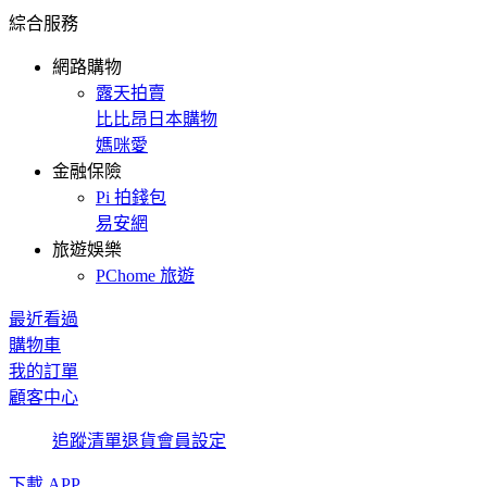
綜合服務
網路購物
露天拍賣
比比昂日本購物
媽咪愛
金融保險
Pi 拍錢包
易安網
旅遊娛樂
PChome 旅遊
最近看過
購物車
我的訂單
顧客中心
追蹤清單
退貨
會員設定
下載 APP