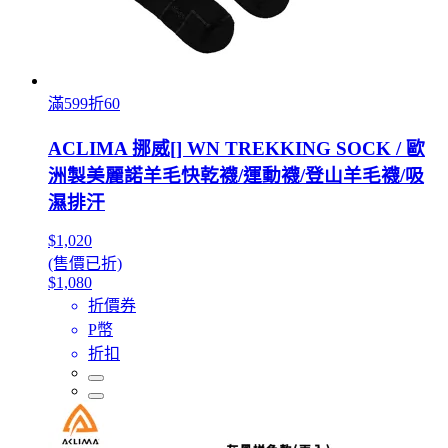
滿599折60
ACLIMA 挪威[] WN TREKKING SOCK / 歐
洲製美麗諾羊毛快乾襪/運動襪/登山羊毛襪/吸
濕排汗
$1,020
(售價已折)
$1,080
折價券
P幣
折扣