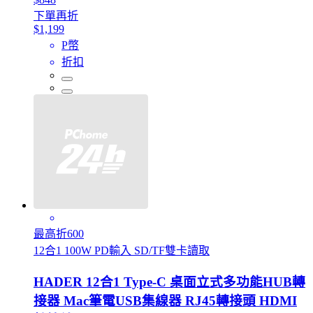
下單再折
$1,199
P幣
折扣
最高折600
12合1 100W PD輸入 SD/TF雙卡讀取
HADER 12合1 Type-C 桌面立式多功能HUB轉
接器 Mac筆電USB集線器 RJ45轉接頭 HDMI