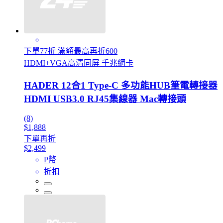
下單77折 滿額最高再折600
HDMI+VGA高清同屏 千兆網卡
HADER 12合1 Type-C 多功能HUB筆電轉接器
HDMI USB3.0 RJ45集線器 Mac轉接頭
(8)
$1,888
下單再折
$2,499
P幣
折扣