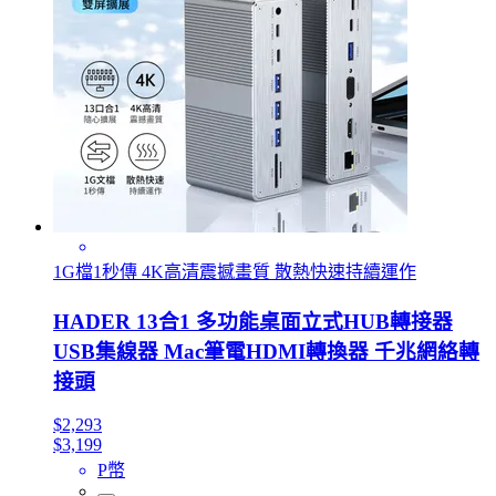
1G檔1秒傳 4K高清震撼畫質 散熱快速持續運作
HADER 13合1 多功能桌面立式HUB轉接器
USB集線器 Mac筆電HDMI轉換器 千兆網絡轉
接頭
$2,293
$3,199
P幣