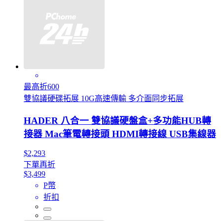
最高折600
雙協議硬碟拓展 10G高速傳輸 多介面同步拓展
HADER 八合一 雙協議硬盤盒+多功能HUB轉
接器 Mac筆電轉接頭 HDMI轉接線 USB集線器
$2,293
下單再折
$3,499
P幣
折扣