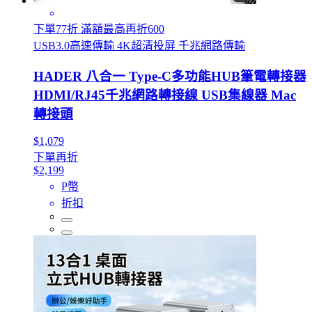
下單77折 滿額最高再折600
USB3.0高速傳輸 4K超清投屏 千兆網路傳輸
HADER 八合一 Type-C多功能HUB筆電轉接器
HDMI/RJ45千兆網路轉接線 USB集線器 Mac
轉接頭
$1,079
下單再折
$2,199
P幣
折扣