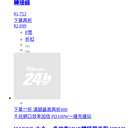
轉接線
$1,753
下單再折
$2,699
P幣
折扣
下單77折 滿額最高再折600
千兆網口效率加倍 PD100W一邊充邊玩