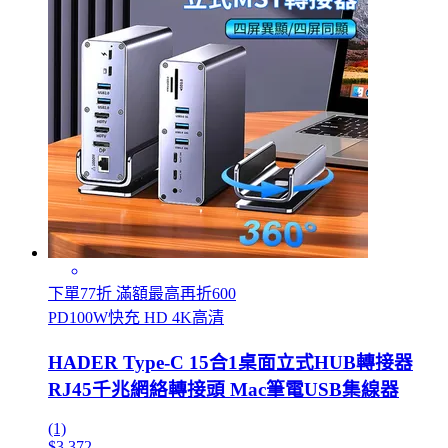
下單77折 滿額最高再折600
PD100W快充 HD 4K高清
HADER Type-C 15合1桌面立式HUB轉接器
RJ45千兆網絡轉接頭 Mac筆電USB集線器
(1)
$3,372