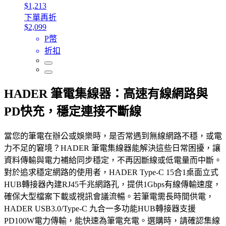
$1,213
下單再折
$2,099
P幣
折扣
HADER 筆電集線器：高速有線網路與
PD快充，穩定連接不斷線
當您的筆電在辦公或娛樂時，是否常遇到無線網路不穩，或電
力不足的窘境？HADER 筆電集線器能解決這些日常困擾，讓
資料傳輸與電力補給同步穩定，不再因斷線或低電量而中斷。
對於追求穩定網路的使用者，HADER Type-C 15合1桌面立式
HUB轉接器內建RJ45千兆網路孔，提供1Gbps有線傳輸速度，
確保大型檔案下載或視訊會議流暢。若筆電需長時間供電，
HADER USB3.0/Type-C 九合一多功能HUB轉接器支援
PD100W電力傳輸，能快速為筆電充電。選購時，請確認集線