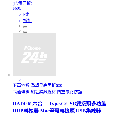
(售價已折)
$606
P幣
折扣
下單77折 滿額最高再折600
高速傳輸 加粗編織線材 四重電路防護
HADER 六合二 Type-C/USB雙接頭多功能
HUB轉接器 Mac筆電轉接頭 USB集線器