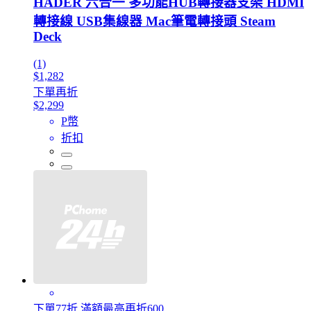
HADER 六合一 多功能HUB轉接器支架 HDMI
轉接線 USB集線器 Mac筆電轉接頭 Steam
Deck
(1)
$1,282
下單再折
$2,299
P幣
折扣
下單77折 滿額最高再折600