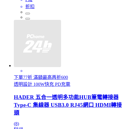
折扣
下單77折 滿額最高再折600
透明設計 100W快充 PD充電
HADER 五合一透明多功能HUB筆電轉接器
Type-C 集線器 USB3.0 RJ45網口 HDMI轉接
頭
(8)
$848