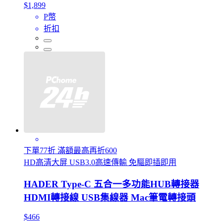
$1,899
P幣
折扣
下單77折 滿額最高再折600
HD高清大屏 USB3.0高速傳輸 免驅即插即用
HADER Type-C 五合一多功能HUB轉接器
HDMI轉接線 USB集線器 Mac筆電轉接頭
$466