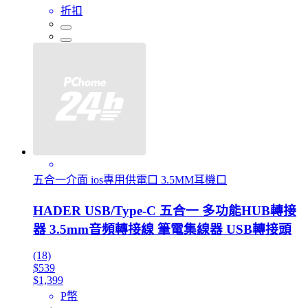
折扣
五合一介面 ios專用供電口 3.5MM耳機口
HADER USB/Type-C 五合一 多功能HUB轉接
器 3.5mm音頻轉接線 筆電集線器 USB轉接頭
(18)
$539
$1,399
P幣