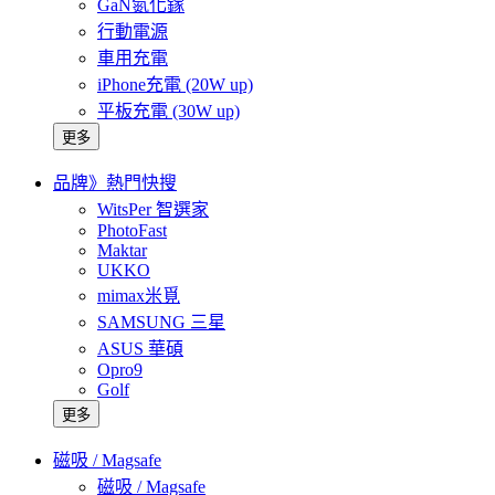
GaN氮化鎵
行動電源
車用充電
iPhone充電 (20W up)
平板充電 (30W up)
更多
品牌》熱門快搜
WitsPer 智選家
PhotoFast
Maktar
UKKO
mimax米覓
SAMSUNG 三星
ASUS 華碩
Opro9
Golf
更多
磁吸 / Magsafe
磁吸 / Magsafe