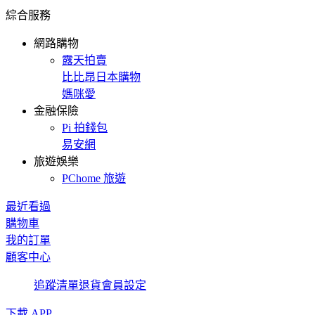
綜合服務
網路購物
露天拍賣
比比昂日本購物
媽咪愛
金融保險
Pi 拍錢包
易安網
旅遊娛樂
PChome 旅遊
最近看過
購物車
我的訂單
顧客中心
追蹤清單
退貨
會員設定
下載 APP