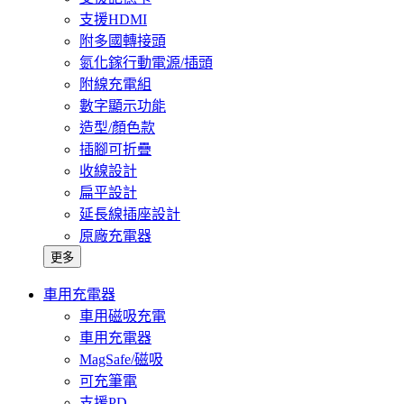
支援HDMI
附多國轉接頭
氮化鎵行動電源/插頭
附線充電組
數字顯示功能
造型/顏色款
插腳可折疊
收線設計
扁平設計
延長線插座設計
原廠充電器
更多
車用充電器
車用磁吸充電
車用充電器
MagSafe/磁吸
可充筆電
支援PD