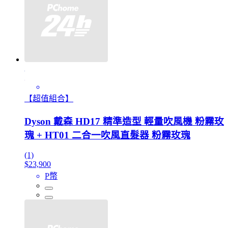
【超值組合】
Dyson 戴森 HD17 精準造型 輕量吹風機 粉霧玫
瑰 + HT01 二合一吹風直髮器 粉霧玫瑰
(1)
$23,900
P幣