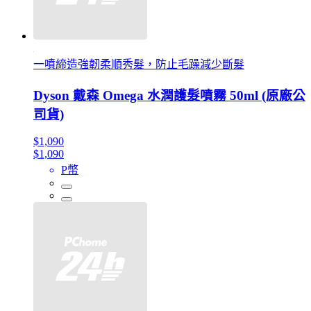
一噴締造強韌柔順秀髮，防止毛躁減少斷髮
Dyson 戴森 Omega 水潤護髮噴霧 50ml (原廠公
司貨)
$1,090
$1,090
P幣