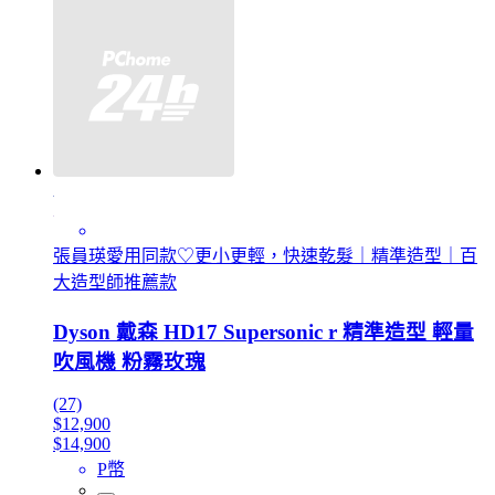
張員瑛愛用同款♡更小更輕，快速乾髮｜精準造型｜百
大造型師推薦款
Dyson 戴森 HD17 Supersonic r 精準造型 輕量
吹風機 粉霧玫瑰
(27)
$12,900
$14,900
P幣