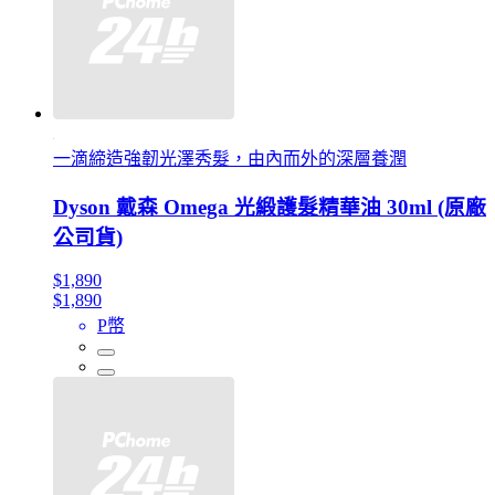
一滴締造強韌光澤秀髮，由內而外的深層養潤
Dyson 戴森 Omega 光緞護髮精華油 30ml (原廠
公司貨)
$1,890
$1,890
P幣