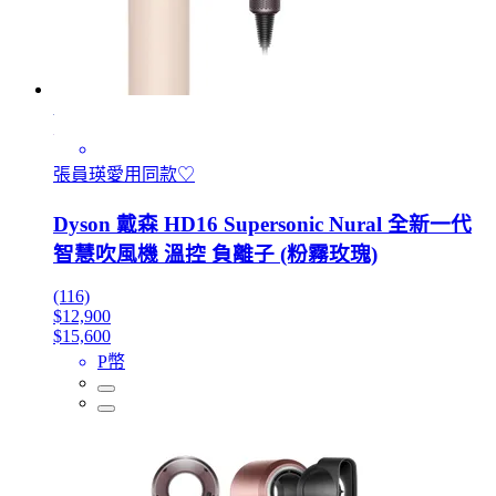
張員瑛愛用同款♡
Dyson 戴森 HD16 Supersonic Nural 全新一代
智慧吹風機 溫控 負離子 (粉霧玫瑰)
(116)
$12,900
$15,600
P幣