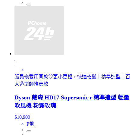
張員瑛愛用同款♡更小更輕，快速乾髮｜精準造型｜百
大造型師推薦款
Dyson 戴森 HD17 Supersonic r 精準造型 輕量
吹風機 粉霧玫瑰
$10,900
P幣