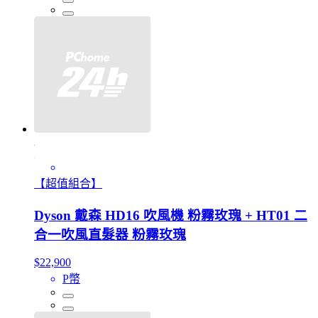
【超值組合】
Dyson 戴森 HD16 吹風機 粉霧玫瑰 + HT01 二
合一吹風直髮器 粉霧玫瑰
$22,900
P幣