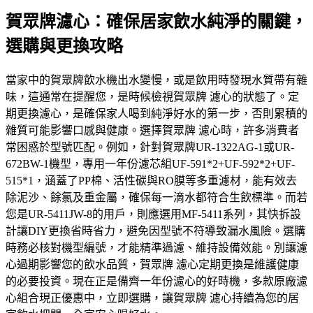
賀眾牌濾心：確保居家飲水純淨的關鍵，
選購與更換攻略
當家中的賀眾牌飲水機出水變慢，或是飲用時發現水質帶有雜
味，這通常在提醒您，是時候檢視賀眾牌 濾心的狀態了。定
期更換濾心，是確保家人喝到純淨好水的第一步，否則累積的
雜質可能影響口感與健康。選擇賀眾牌 濾心時，許多消費者
常困惑於型號匹配。例如，針對賀眾牌UR-1322AG-1或UR-
672BW-1機型，專用一年份濾芯組UF-591*2+UF-592*2+UF-
515*1，涵蓋了PP棉、活性碳與RO膜等多重濾材，能有效去
除泥沙、餘氯及重金屬，確保每一滴水都符合生飲標準。而若
您是UR-5411JW-8的用戶，則應選用MF-5411系列，其快拆設
計讓DIY更換省時省力，避免因型號不符導致漏水風險。選購
時務必核對機型編號，才能精準過濾、維持設備效能。別讓濾
心過期影響您的飲水品質，賀眾牌 濾心定期更換是維護健康
的必要投資。現在正是備齊一年份濾心的好時機，多款原廠濾
心組合現正優惠中，立即選購，讓賀眾牌 濾心持續為您的居