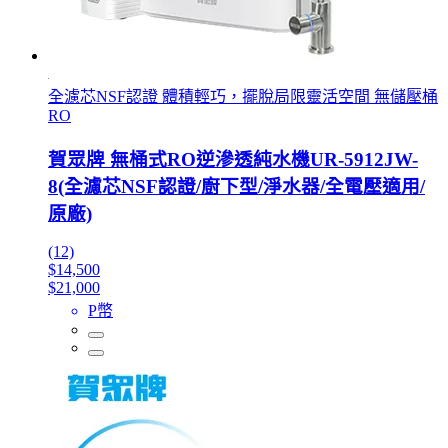
全濾芯NSF認證 體積輕巧，擺脫局限靈活空間 無儲壓桶
RO
賀眾牌 無桶式RO逆滲透純水機UR-5912JW-
8(全濾芯NSF認證/廚下型/淨水器/全電壓適用/
原廠)
(12)
$14,500
$21,000
P幣