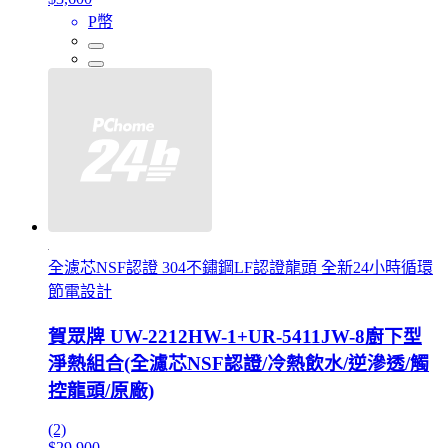
P幣
全濾芯NSF認證 304不鏽鋼LF認證龍頭 全新24小時循環
節電設計
賀眾牌 UW-2212HW-1+UR-5411JW-8廚下型
淨熱組合(全濾芯NSF認證/冷熱飲水/逆滲透/觸
控龍頭/原廠)
(2)
$29,900