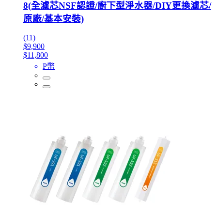
8(全濾芯NSF認證/廚下型淨水器/DIY更換濾芯/
原廠/基本安裝)
(11)
$9,900
$11,800
P幣