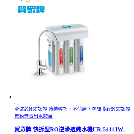
全濾芯NSF認證 體積輕巧，不佔廚下空間 搭配NSF認證
無鉛無毒出水龍頭
賀眾牌 快拆型RO逆滲透純水機UR-5411JW-