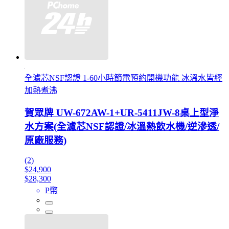
全濾芯NSF認證 1-60小時節電預約開機功能 冰溫水皆經
加熱煮沸
賀眾牌 UW-672AW-1+UR-5411JW-8桌上型淨
水方案(全濾芯NSF認證/冰溫熱飲水機/逆滲透/
原廠服務)
(2)
$24,900
$28,300
P幣