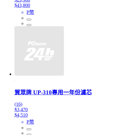
$43,800
P幣
賀眾牌 UP-310專用一年份濾芯
(16)
$3,470
$4,510
P幣