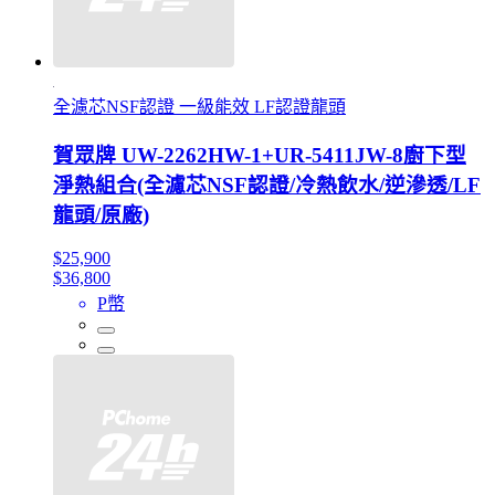
全濾芯NSF認證 一級能效 LF認證龍頭
賀眾牌 UW-2262HW-1+UR-5411JW-8廚下型
淨熱組合(全濾芯NSF認證/冷熱飲水/逆滲透/LF
龍頭/原廠)
$25,900
$36,800
P幣