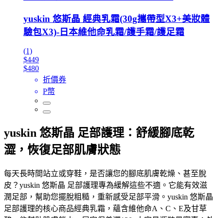
yuskin 悠斯晶 經典乳霜(30g攜帶型X3+美妝體
驗包X3)-日本維他命乳霜/護手霜/護足霜
(1)
$449
$480
折價券
P幣
yuskin 悠斯晶 足部護理：舒緩腳底乾
澀，恢復足部肌膚狀態
每天長時間站立或穿鞋，是否讓您的腳底肌膚乾燥、甚至脫
皮？yuskin 悠斯晶 足部護理專為緩解這些不適。它能有效滋
潤足部，幫助您擺脫粗糙，重新感受足部平滑。yuskin 悠斯晶
足部護理的核心商品經典乳霜，蘊含維他命A、C、E及甘草