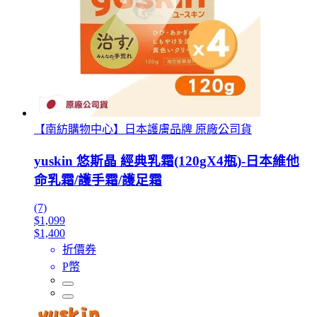
【南紡購物中心】日本護膚品牌 原廠公司貨
yuskin 悠斯晶 經典乳霜(120gX4瓶)-日本維他
命乳霜/護手霜/護足霜
(7)
$1,099
$1,400
折價券
P幣