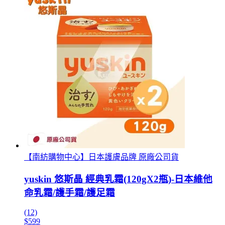
【南紡購物中心】日本護膚品牌 原廠公司貨
yuskin 悠斯晶 經典乳霜(120gX2瓶)-日本維他
命乳霜/護手霜/護足霜
(12)
$599