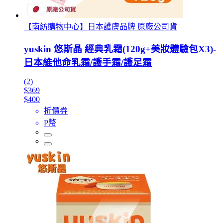
【南紡購物中心】日本護膚品牌 原廠公司貨
yuskin 悠斯晶 經典乳霜(120g+美妝體驗包X3)-
日本維他命乳霜/護手霜/護足霜
(2)
$369
$400
折價券
P幣