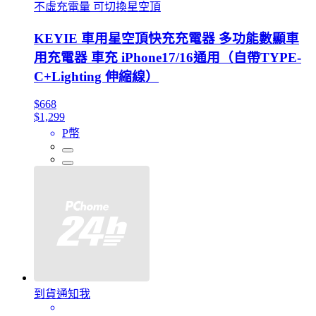
不虛充電量 可切換星空頂
KEYIE 車用星空頂快充充電器 多功能數顯車
用充電器 車充 iPhone17/16通用（自帶TYPE-
C+Lighting 伸縮線）
$668
$1,299
P幣
到貨通知我