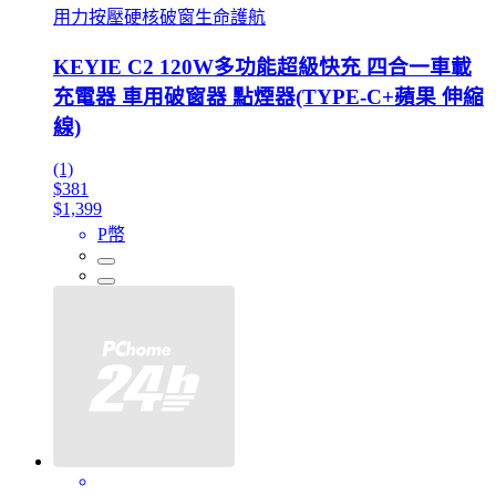
用力按壓硬核破窗生命護航
KEYIE C2 120W多功能超級快充 四合一車載
充電器 車用破窗器 點煙器(TYPE-C+蘋果 伸縮
線)
(1)
$381
$1,399
P幣