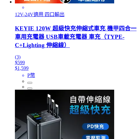
12V-24V適用 四口輸出
KEYIE 120W 超級快充伸縮式車充 機甲四合一
車用充電器 USB車載充電器 車充（TYPE-
C+Lighting 伸縮線）
(3)
$599
$1,599
P幣