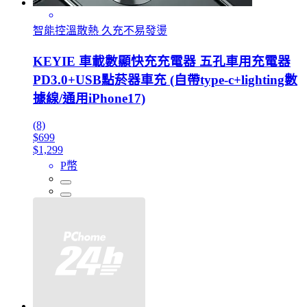
智能控溫散熱 久充不易發燙
KEYIE 車載數顯快充充電器 五孔車用充電器
PD3.0+USB點菸器車充 (自帶type-c+lighting數
據線/通用iPhone17)
(8)
$699
$1,299
P幣