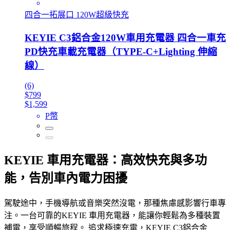
四合一拓展口 120W超級快充
KEYIE C3鋁合金120W車用充電器 四合一車充
PD快充車載充電器（TYPE-C+Lighting 伸縮
線）
(6)
$799
$1,599
P幣
KEYIE 車用充電器：高效快充與多功
能，告別車內電力困擾
駕駛途中，手機導航或音樂突然沒電，那種焦慮感影響行車專
注。一台可靠的KEYIE 車用充電器，能讓你輕鬆為多種裝置
補電，享受順暢旅程。 追求極速充電，KEYIE C3鋁合金