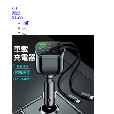
(5)
$668
$1,299
P幣