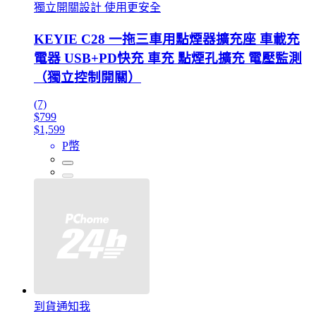
獨立開關設計 使用更安全
KEYIE C28 一拖三車用點煙器擴充座 車載充
電器 USB+PD快充 車充 點煙孔擴充 電壓監測
（獨立控制開關）
(7)
$799
$1,599
P幣
到貨通知我