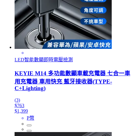
LED智能數顯即時電壓檢測
KEYIE M14 多功能數顯車載充電器 七合一車
用充電器 車用快充 藍牙接收器(TYPE-
C+Lighting)
(3)
$763
$1,399
P幣