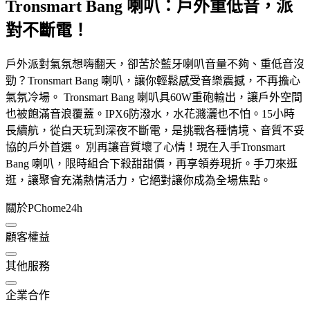
Tronsmart Bang 喇叭：戶外重低音，派
對不斷電！
戶外派對氣氛想嗨翻天，卻苦於藍牙喇叭音量不夠、重低音沒
勁？Tronsmart Bang 喇叭，讓你輕鬆感受音樂震撼，不再擔心
氣氛冷場。 Tronsmart Bang 喇叭具60W重砲輸出，讓戶外空間
也被飽滿音浪覆蓋。IPX6防潑水，水花濺灑也不怕。15小時
長續航，從白天玩到深夜不斷電，是挑戰各種情境、音質不妥
協的戶外首選。 別再讓音質壞了心情！現在入手Tronsmart
Bang 喇叭，限時組合下殺甜甜價，再享領券現折。手刀來逛
逛，讓聚會充滿熱情活力，它絕對讓你成為全場焦點。
關於PChome24h
顧客權益
其他服務
企業合作