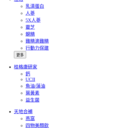
乳清蛋白
人蔘
5X人蔘
靈芝
蜆精
雞精滴雞精
行動力保建
更多
桂格康研家
鈣
UCII
魚油/藻油
葉黃素
益生菌
天地合補
燕窩
四物美顏飲