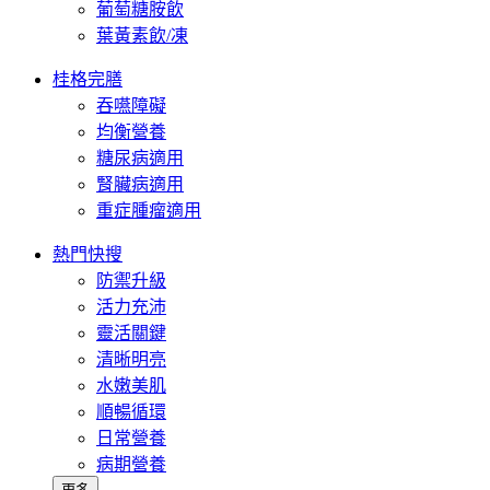
葡萄糖胺飲
葉黃素飲/凍
桂格完膳
吞嚥障礙
均衡營養
糖尿病適用
腎臟病適用
重症腫瘤適用
熱門快搜
防禦升級
活力充沛
靈活關鍵
清晰明亮
水嫩美肌
順暢循環
日常營養
病期營養