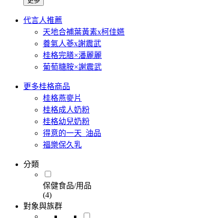
更多
代言人推薦
天地合補葉黃素x柯佳嬿
養氣人蔘x謝震武
桂格完膳×潘麗麗
葡萄糖胺×謝震武
更多桂格商品
桂格燕麥片
桂格成人奶粉
桂格幼兒奶粉
得意的一天_油品
福樂保久乳
分類
保健食品/用品
(4)
對象與族群