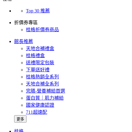
Top 30 推薦
折價券專區
桂格折價券商品
館長推薦
天地合補禮盒
桂格禮盒
送禮限定包裝
下單送好禮
桂格熱銷全系列
天地合補全系列
完膳-營養補給首選
蛋白質｜肌力補給
國家健康認證
711超速配
更多
桂格