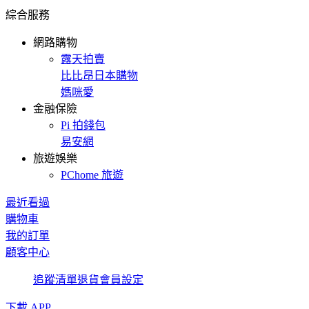
綜合服務
網路購物
露天拍賣
比比昂日本購物
媽咪愛
金融保險
Pi 拍錢包
易安網
旅遊娛樂
PChome 旅遊
最近看過
購物車
我的訂單
顧客中心
追蹤清單
退貨
會員設定
下載 APP