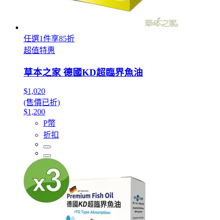
任選1件享85折
超值特惠
草本之家 德國KD超臨界魚油
$1,020
(售價已折)
$1,200
P幣
折扣