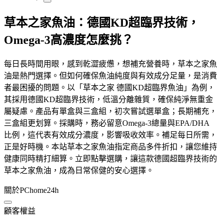
草本之家魚油：德國KD超臨界技術，
Omega-3高濃度怎麼挑？
每日長時間用眼，感到乾澀疲憊，想補充營養時，草本之家魚
油是熱門選擇。但如何確保魚油純度與有效成分足量，是消費
者最困擾的問題。以「草本之家 德國KD超臨界魚油」為例，
其採用德國KD超臨界技術，低溫分離雜質，確保純淨無重金
屬疑慮。產品有單盒與三盒組，初次嘗試選單盒；長期補充，
三盒組更划算。採購時，務必留意Omega-3總量與EPA/DHA
比例，這代表有效成分濃度，影響吸收效率。補足每日所需，
正是好時機。本站草本之家魚油指定商品多件折扣，讓您維持
健康同時精打細算。立即點擊選購，讓這款德國超臨界技術的
草本之家魚油，成為日常保健的安心選擇。
關於PChome24h
顧客權益