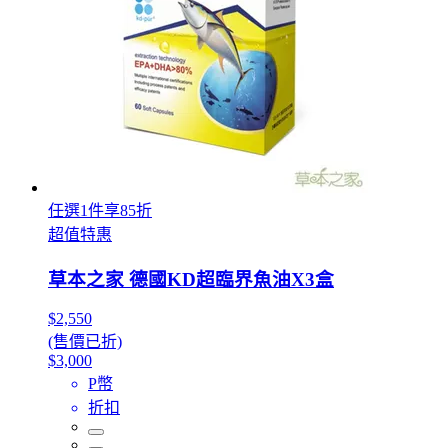
任選1件享85折
超值特惠
草本之家 德國KD超臨界魚油X3盒
$2,550
(售價已折)
$3,000
P幣
折扣