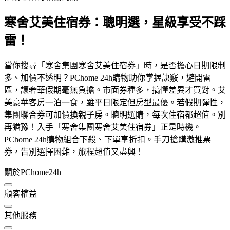
寒舍艾美住宿券：聰明選，星級享受不踩
雷！
當你搜尋「寒舍集團寒舍艾美住宿券」時，是否擔心日期限制
多、加價不透明？PChome 24h購物助你掌握訣竅，避開雷
區，讓奢華假期毫無負擔。市面券種多，搞懂差異才買對。艾
美豪華客房一泊一食，雖平日限定但房型最優。若假期彈性，
集團聯合券可加價換親子房。聰明選購，每次住宿都超值。別
再猶豫！入手「寒舍集團寒舍艾美住宿券」正是時機。
PChome 24h購物組合下殺、下單享折扣。手刀搶購激推票
券，告別選擇困難，旅程超值又盡興！
關於PChome24h
顧客權益
其他服務