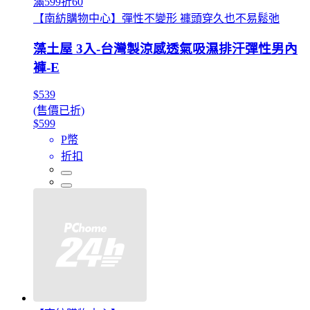
滿599折60
【南紡購物中心】彈性不變形 褲頭穿久也不易鬆弛
藻土屋 3入-台灣製涼感透氣吸濕排汗彈性男內
褲-E
$539
(售價已折)
$599
P幣
折扣