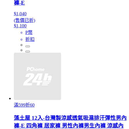
褲-E
$1,040
(售價已折)
$1,100
P幣
折扣
滿599折60
藻土屋 12入-台灣製涼感透氣吸濕排汗彈性男內
褲-E 四角褲 居家褲 男性內褲男生內褲 涼感內