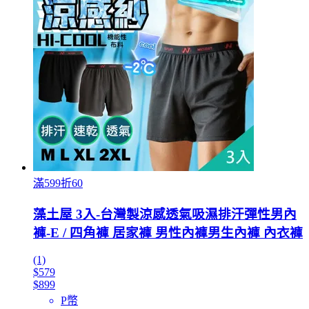
滿599折60
藻土屋 3入-台灣製涼感透氣吸濕排汗彈性男內
褲-E / 四角褲 居家褲 男性內褲男生內褲 內衣褲
(1)
$579
$899
P幣