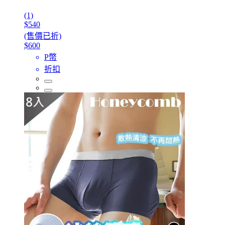
(1)
$540
(售價已折)
$600
P幣
折扣