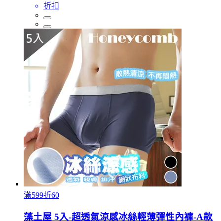
折扣
滿599折60
藻土屋 5入-超透氣涼感冰絲輕薄彈性內褲-A款