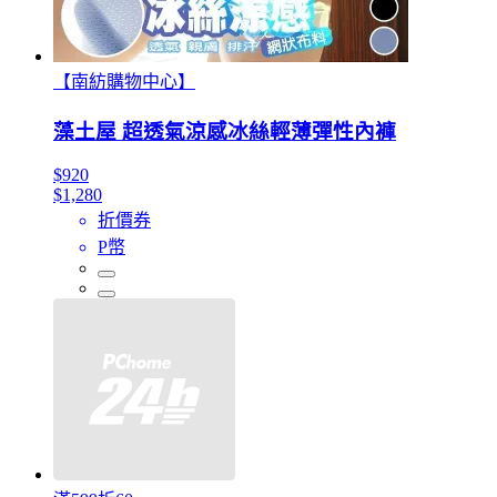
【南紡購物中心】
藻土屋 超透氣涼感冰絲輕薄彈性內褲
$920
$1,280
折價券
P幣