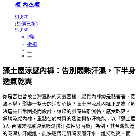
褲 內衣褲
$1,870
(售價已折)
$2,050
P幣
折扣
藻土屋涼感內褲：告別悶熱汗濕，下半身
透氣乾爽
你是否也曾被台灣濕熱的天氣困擾，感覺內褲總是黏答答、悶
熱不堪，影響一整天的活動心情？藻土屋涼感內褲正是為了解
決這些日常困擾而設計，讓您的肌膚遠離濕黏，感受乾爽。
選購涼感內褲，重點在於材質的透氣與排汗機能。以「藻土屋
3入-台灣製涼感透氣吸濕排汗彈性男內褲」為例，其台灣製造
的吸濕排汗纖維，能快速帶走肌膚表層汗水，維持乾爽。而