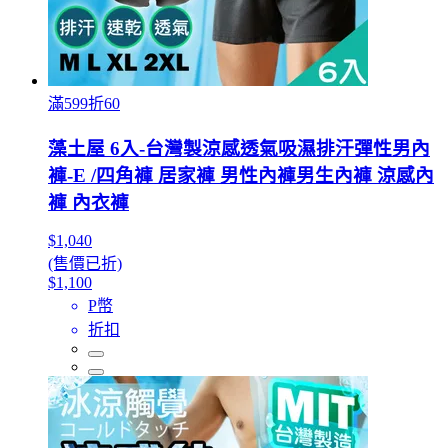
滿599折60
藻土屋 6入-台灣製涼感透氣吸濕排汗彈性男內
褲-E /四角褲 居家褲 男性內褲男生內褲 涼感內
褲 內衣褲
$1,040
(售價已折)
$1,100
P幣
折扣