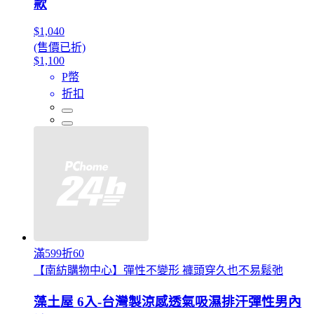
款
$1,040
(售價已折)
$1,100
P幣
折扣
滿599折60
【南紡購物中心】彈性不變形 褲頭穿久也不易鬆弛
藻土屋 6入-台灣製涼感透氣吸濕排汗彈性男內