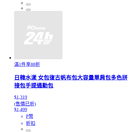
滿1件享88折
日韓水漾 女包復古帆布包大容量單肩包多色拼
接包手提通勤包
$1,319
(售價已折)
$1,499
P幣
折扣