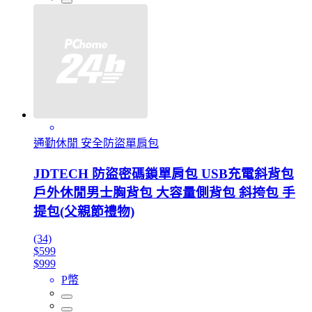
通勤休閒 安全防盜單肩包
JDTECH 防盜密碼鎖單肩包 USB充電斜背包
戶外休閒男士胸背包 大容量側背包 斜挎包 手
提包(父親節禮物)
(34)
$599
$999
P幣