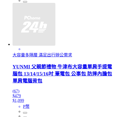
大容量多隔層 滿足出行辦公需求
YUNMI 父親節禮物 牛津布大容量單肩手提電
腦包 13/14/15/16吋 筆電包 公事包 防摔內膽包
單肩電腦背包
(67)
$479
$1,099
P幣