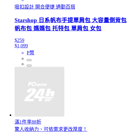
吸扣設計 開合便捷 通勤百搭
Starshop 日系帆布手提單肩包 大容量側背包
帆布包 媽媽包 托特包 單肩包 女包
$259
$1,099
P幣
滿1件享88折
驚人收納力、可依需求更改厚度！