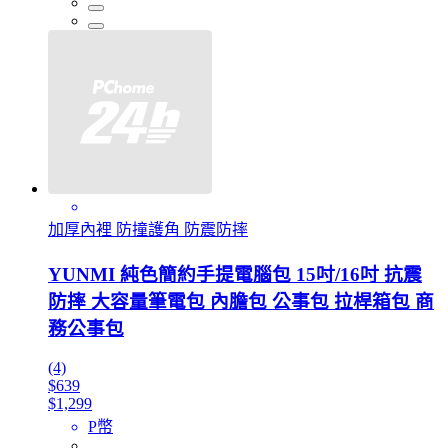
加厚內裡 防撞護角 防震防摔
YUNMI 純色簡約手提電腦包 15吋/16吋 抗震
防摔 大容量筆電包 內膽包 公事包 拉桿箱包 商
務公事包
(4)
$639
$1,299
P幣