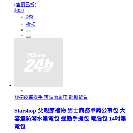
(售價已折)
$850
P幣
折扣
舒適皮革提手 可調節肩帶 輕鬆背負
Starshop 父親節禮物 男士商務單肩公事包 大
容量防潑水筆電包 通勤手提包 電腦包 14吋筆
電包