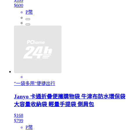
$399
$600
P幣
“一袋多用”便捷出行
Janyo 卡通折疊便攜購物袋 牛津布防水環保袋
大容量收納袋 輕量手提袋 側肩包
$168
$799
P幣