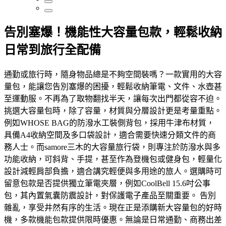
告別塞爆！機能性大容量包款，輕鬆收納
日常到旅行全配備
通勤或旅行時，隨身物品總是不夠空間裝嗎？一款實用的大容
量包，能讓您告別塞爆的困擾，輕鬆收納筆電、文件、水壺甚
至運動服。不再為了取物翻找半天，讓每次出門都從容不迫。
挑選大容量包時，除了容量，材質與分層設計更是考量重點。
例如WHOSE BAG的防潑水工裝側背包，採用牛津布材質，
具備A4收納空間及多口袋設計，適合需要快速分類文件的商
務人士。而samore三木的大容量旅行袋，則專注於防潑水與多
功能收納，可斜背、手提，甚至作為登機包或健身包，輕量化
設計減輕肩部負擔，適合講究輕便與多用途的旅人。選購時可
留意包款是否提供獨立筆電夾層，例如CoolBell 15.6吋公事
包，其內置氣囊防震設計，對保護電子產品至關重要。 告別
雜亂，享受井然有序的生活。現在正是添購新大容量包的好時
機，多款機能包款提供限時優惠。無論是日常通勤、商務出差