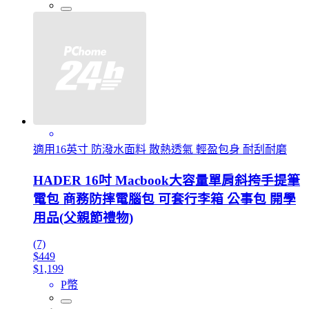
適用16英寸 防潑水面料 散熱透氣 輕盈包身 耐刮耐磨
HADER 16吋 Macbook大容量單肩斜挎手提筆
電包 商務防摔電腦包 可套行李箱 公事包 開學
用品(父親節禮物)
(7)
$449
$1,199
P幣