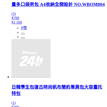
量多口袋男包 A4收納全開設計 NO.WBOM004
(3)
$799
$1,100
P幣
日韓學生包復古時尚帆布簡約單肩包大容量托
特包
(1)