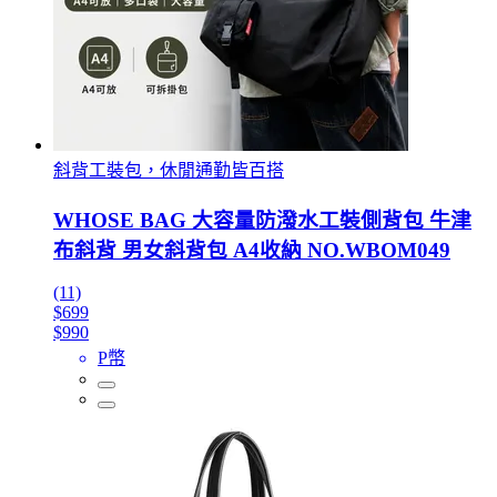
斜背工裝包，休閒通勤皆百搭
WHOSE BAG 大容量防潑水工裝側背包 牛津
布斜背 男女斜背包 A4收納 NO.WBOM049
(11)
$699
$990
P幣