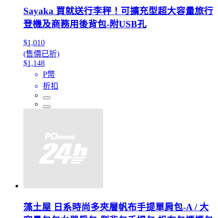
Sayaka 買就送行李秤！可擴充型超大容量旅行
登機及商務用後背包-附USB孔
$1,010
(售價已折)
$1,148
P幣
折扣
藻土屋 日系時尚多夾層帆布手提單肩包-A / 大