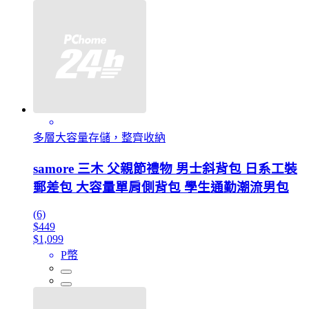
多層大容量存儲，整齊收納
samore 三木 父親節禮物 男士斜背包 日系工裝
郵差包 大容量單肩側背包 學生通勤潮流男包
(6)
$449
$1,099
P幣