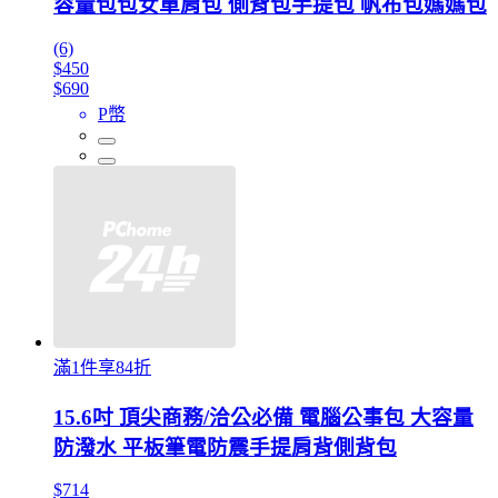
容量包包女單肩包 側背包手提包 帆布包媽媽包
(6)
$450
$690
P幣
滿1件享84折
15.6吋 頂尖商務/洽公必備 電腦公事包 大容量
防潑水 平板筆電防震手提肩背側背包
$714