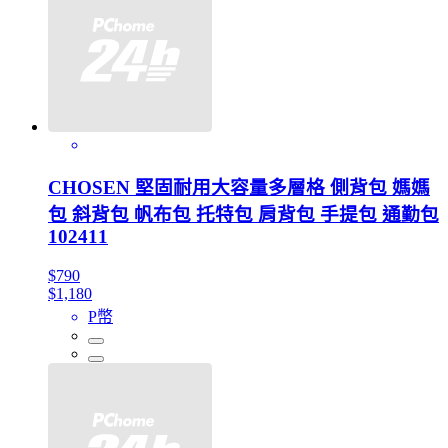
CHOSEN 堅固耐用大容量多層格 側背包 媽媽
包 斜背包 帆布包 托特包 肩背包 手提包 通勤包
102411
$790
$1,180
P幣