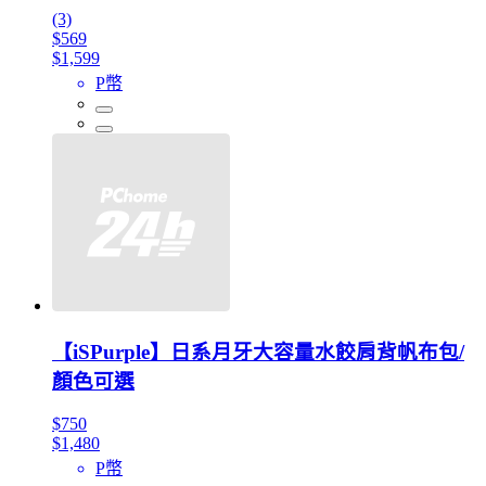
(3)
$569
$1,599
P幣
【iSPurple】日系月牙大容量水餃肩背帆布包/
顏色可選
$750
$1,480
P幣