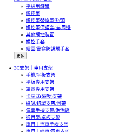
平板用鍵盤
觸控筆
觸控筆替換筆尖/頭
觸控筆保護套/座/周邊
其他觸控裝置
觸控手套
繪圖/書寫防誤觸手套
更多
3C支架｜車用支架
手機/平板支架
平板專用支架
筆電專用支架
卡夾式(磁吸)支架
磁吸/指環支架/固架
氣囊手機支架/泡泡騷
通用型/桌板支架
車用｜汽車手機支架
車用｜機車/單車支架