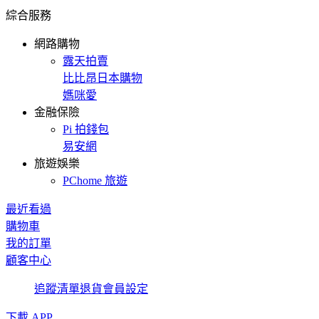
綜合服務
網路購物
露天拍賣
比比昂日本購物
媽咪愛
金融保險
Pi 拍錢包
易安網
旅遊娛樂
PChome 旅遊
最近看過
購物車
我的訂單
顧客中心
追蹤清單
退貨
會員設定
下載 APP