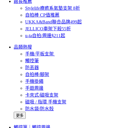
館長推薦
Stylelife療癒系氣墊支架 8折
自拍棒 CP值推薦
UKKA&Band聯合品牌499起
JELLICO車架下殺55折
u-ta自拍/周邊$211起
品類熱搜
手機/平板支架
觸控筆
防丟器
自拍棒/腳架
手機掛繩
手遊周邊
卡夾式/磁吸支架
磁吸 / 指環 手機支架
防水袋/防水殼
更多
觸控筆｜觸控周邊