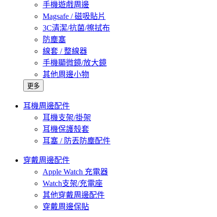
手機遊戲周邊
Magsafe / 磁吸貼片
3C清潔/抗菌/擦拭布
防塵塞
線套 / 整線器
手機顯微鏡/放大鏡
其他周邊小物
更多
耳機周邊配件
耳機支架/掛架
耳機保護殼套
耳塞 / 防丟防塵配件
穿戴周邊配件
Apple Watch 充電器
Watch支架/充電座
其他穿戴周邊配件
穿戴周邊保貼