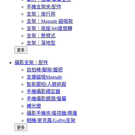
手機支架夾/配件
支架｜旅行用
支架｜Magsafe 磁吸款
支架｜底座360度旋轉
支架｜懸臂式
支架｜落地型
更多
攝影支架｜配件
自拍棒/腳架/握把
支援磁吸Magsafe
智能跟拍/人臉追蹤
手機攝影穩定器
手機攝影鏡頭/螢幕
補光燈
攝影手機夾/遙控器/周邊
相機/麥克風/GoPro支架
更多