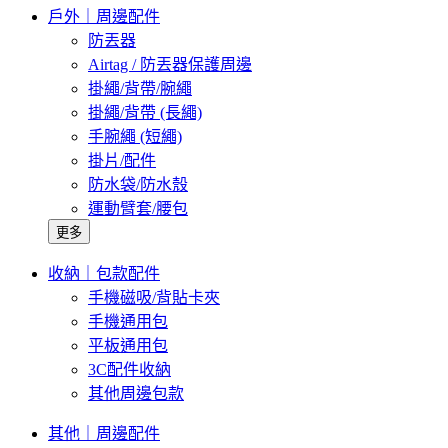
戶外｜周邊配件
防丟器
Airtag / 防丟器保護周邊
掛繩/背帶/腕繩
掛繩/背帶 (長繩)
手腕繩 (短繩)
掛片/配件
防水袋/防水殼
運動臂套/腰包
更多
收納｜包款配件
手機磁吸/背貼卡夾
手機通用包
平板通用包
3C配件收納
其他周邊包款
其他｜周邊配件