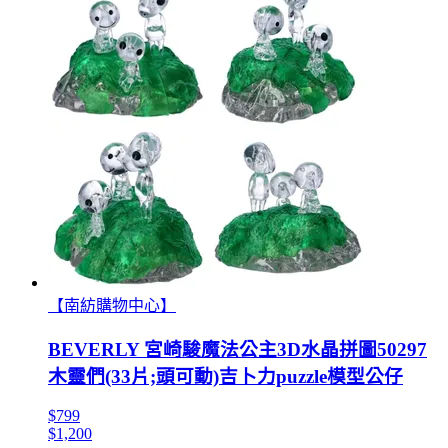
【南紡購物中心】
BEVERLY 宮崎駿魔法公主3D水晶拼圖50297
木靈們(33片;頭可動)吉卜力puzzle模型公仔
$799
$1,200