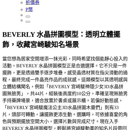
折價券
P幣
BEVERLY 水晶拼圖模型：透明立體擺
飾，收藏宮崎駿知名場景
當您想為居家空間增添一抹光彩，同時希望找個能靜心投入的
活動，BEVERLY 水晶拼圖模型正是合適選擇。它不只是一件
擺飾，更是透過雙手逐步堆疊，感受晶透材質在指尖滑動的過
程，最終完成一件晶亮作品的成就感。這類模型以其透明感與
立體結構聞名，例如「BEVERLY 宮崎駿神隱少女3D水晶拼
圖無臉男」，共44片，組裝後高度約10公分，準確呈現無臉男
手持藥牌場景，適合放置於書桌或展示櫃。若偏好動態感，
「BEVERLY 宮崎駿魔法公主3D水晶拼圖木靈們」則有33
片，頭部可轉動，讓擺飾更添生動。選購時，可依據喜愛的角
色與預期擺放空間大小，選擇片數與完成尺寸。現在入手
BEVERLY 水晶拼圖模型，輕鬆將宮崎駿動畫的知名片段帶回