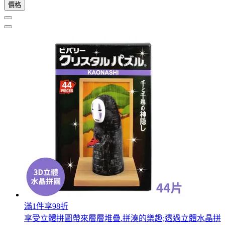
價格
滿1件享98折
享受立體拼圖帶來層層堆疊.拼湊的樂趣;透過立體水晶拼