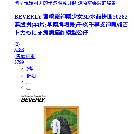
圖呈現無臉男的半透明感身軀,還原拿藥牌的場景
BEVERLY 宮崎駿神隱少女3D水晶拼圖50282
無臉男(44片;拿藥牌場景)千巛千尋攴神隠ⅶ吉
卜力もにォ療癒擺飾模型公仔
(2)
$783
(售價已折)
$799
P幣
折扣