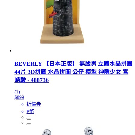
BEVERLY 【日本正版】 無臉男 立體水晶拼圖
44片 3D拼圖 水晶拼圖 公仔 模型 神隱少女 宮
崎駿 - 488736
(1)
$899
折價券
P幣