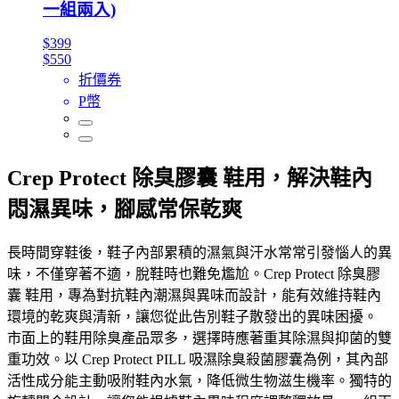
一組兩入)
$399
$550
折價券
P幣
Crep Protect 除臭膠囊 鞋用，解決鞋內
悶濕異味，腳感常保乾爽
長時間穿鞋後，鞋子內部累積的濕氣與汗水常常引發惱人的異
味，不僅穿著不適，脫鞋時也難免尷尬。Crep Protect 除臭膠
囊 鞋用，專為對抗鞋內潮濕與異味而設計，能有效維持鞋內
環境的乾爽與清新，讓您從此告別鞋子散發出的異味困擾。
市面上的鞋用除臭產品眾多，選擇時應著重其除濕與抑菌的雙
重功效。以 Crep Protect PILL 吸濕除臭殺菌膠囊為例，其內部
活性成分能主動吸附鞋內水氣，降低微生物滋生機率。獨特的