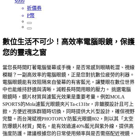
$999
折價券
P幣
數位生活不可少！高效率電腦眼鏡，保護
您的靈魂之窗
當您長時間盯著電腦螢幕或手機，是否常感到眼睛乾澀、視線
模糊？一副高效率的電腦眼鏡，正是您對抗數位疲勞的利器。
電腦眼鏡能有效阻隔來自螢幕的有害藍光，讓雙眼在數位世界
中也能維持舒適與清晰，減輕長時間用眼的壓力。 挑選電腦
眼鏡時，鏡片材質與濾藍光效果是重要考量。例如MOLA
SPORTS的Mola濾藍光眼鏡夾片Ta-c131br，非鍍膜設計且可上
掀，方便近視族群隨時切換，同時提供大片型設計，確保視野
完整。而台灣斌視PHOTOPLY防藍光眼鏡802，則以其「太空
防爆鏡片材質」聞名，能有效過濾40%藍光與紫外線，提供高
強度防護。建議根據您的日常使用頻率與是否需搭配近視鏡，