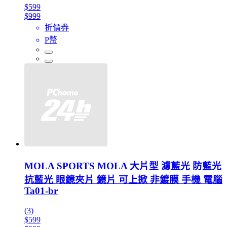
$599
$999
折價券
P幣
MOLA SPORTS MOLA 大片型 濾藍光 防藍光
抗藍光 眼鏡夾片 鏡片 可上掀 非鍍膜 手機 電腦
Ta01-br
(3)
$599