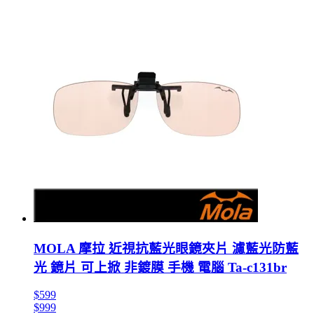
MOLA 摩拉 近視抗藍光眼鏡夾片 濾藍光防藍
光 鏡片 可上掀 非鍍膜 手機 電腦 Ta-c131br
$599
$999