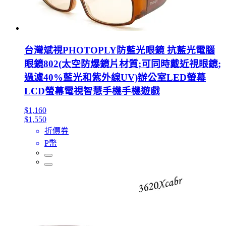
台灣斌視PHOTOPLY防藍光眼鏡 抗藍光電腦
眼鏡802(太空防爆鏡片材質;可同時戴近視眼鏡;
過濾40%藍光和紫外線UV)辦公室LED螢幕
LCD螢幕電視智慧手機手機遊戲
$1,160
$1,550
折價券
P幣