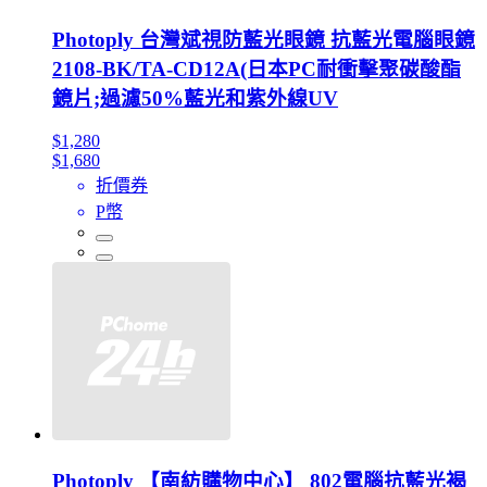
Photoply 台灣斌視防藍光眼鏡 抗藍光電腦眼鏡
2108-BK/TA-CD12A(日本PC耐衝擊聚碳酸酯
鏡片;過濾50%藍光和紫外線UV
$1,280
$1,680
折價券
P幣
Photoply 【南紡購物中心】 802電腦抗藍光褐