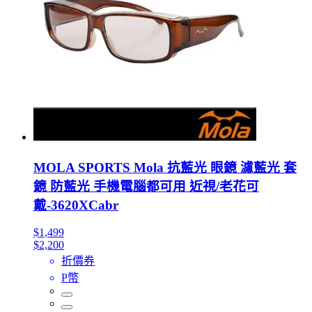
MOLA SPORTS Mola 抗藍光 眼鏡 濾藍光 套
鏡 防藍光 手機電腦都可用 近視/老花可
戴-3620XCabr
$1,499
$2,200
折價券
P幣