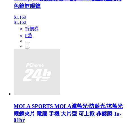
色鏡框眼鏡
$1,160
$1,160
折價券
P幣
MOLA SPORTS MOLA濾藍光/防藍光/抗藍光
眼鏡夾片 電腦 手機 大片型 可上掀 非鍍膜 Ta-
01br