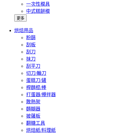
一次性模具
中式糕餅模
更多
烘焙用品
粉篩
刮板
刮刀
抹刀
刮平刀
切刀/輪刀
蛋糕刀/鏟
桿麵棍/棒
打蛋器/攪拌器
散熱架
麵糊器
披薩板
翻糖工具
烘焙紙/料理紙