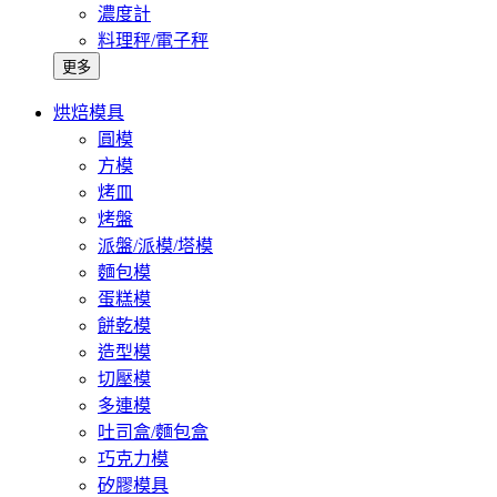
濃度計
料理秤/電子秤
更多
烘焙模具
圓模
方模
烤皿
烤盤
派盤/派模/塔模
麵包模
蛋糕模
餅乾模
造型模
切壓模
多連模
吐司盒/麵包盒
巧克力模
矽膠模具