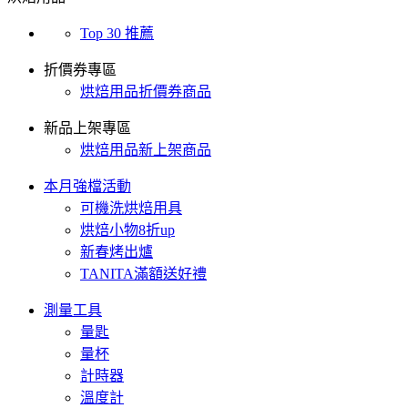
Top 30 推薦
折價券專區
烘焙用品折價券商品
新品上架專區
烘焙用品新上架商品
本月強檔活動
可機洗烘焙用具
烘焙小物8折up
新春烤出爐
TANITA滿額送好禮
測量工具
量匙
量杯
計時器
溫度計