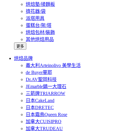
烘焙墊/揉麵板
擠花器/袋
派塔用具
蛋糕台/架/塔
烘焙包材/裝飾
其他烘焙用品
更多
烘焙品牌
義大利Arteinolivo 美學生活
de Buyer畢耶
Dr.AV聖岡科技
JEmarble鎮一大理石
三箭牌TRIARROW
日本CakeLand
日本DRETEC
日本霜鳥Queen Rose
加拿大CUISIPRO
加拿大TRUDEAU