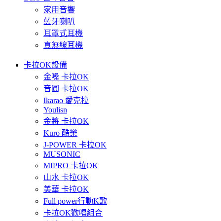
家用音響
藍牙喇叭
耳罩式耳機
真無線耳機
卡拉OK設備
金嗓 卡拉OK
音圓 卡拉OK
Ikarao 愛克拉
Youlisn
金將 卡拉OK
Kuro 酷樂
J-POWER 卡拉OK
MUSONIC
MIPRO 卡拉OK
山水 卡拉OK
美華 卡拉OK
Full power行動K歌
卡拉OK歡唱組合