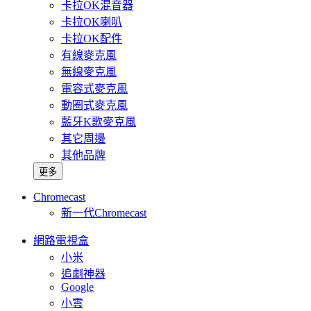
卡拉OK混音器
卡拉OK喇叭
卡拉OK配件
有線麥克風
無線麥克風
電容式麥克風
動圈式麥克風
藍牙K歌麥克風
其它周邊
其他品牌
更多
Chromecast
新一代Chromecast
網路電視盒
小米
追劇神器
Google
小雲