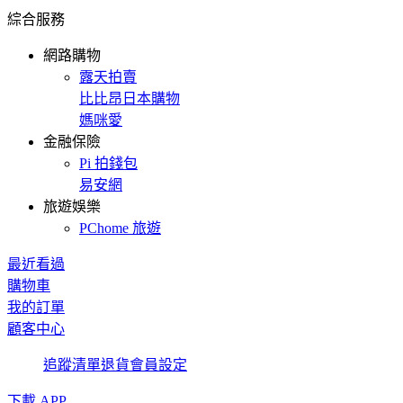
綜合服務
網路購物
露天拍賣
比比昂日本購物
媽咪愛
金融保險
Pi 拍錢包
易安網
旅遊娛樂
PChome 旅遊
最近看過
購物車
我的訂單
顧客中心
追蹤清單
退貨
會員設定
下載 APP