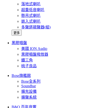
落地式喇叭
超重低音喇叭
懸吊式喇叭
嵌入式喇叭
多聲道揚聲器(組)
更多
黑膠唱盤
美國 ION Audio
黑膠唱盤撥放器
鐵三角
桃子良品
Bose旗艦館
Bose全系列
Soundbar
擴充設備
擴聲系統
B&O 百年音響