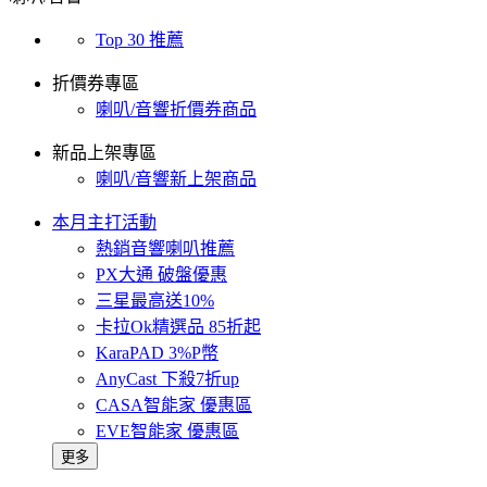
Top 30 推薦
折價券專區
喇叭/音響折價券商品
新品上架專區
喇叭/音響新上架商品
本月主打活動
熱銷音響喇叭推薦
PX大通 破盤優惠
三星最高送10%
卡拉Ok精選品 85折起
KaraPAD 3%P幣
AnyCast 下殺7折up
CASA智能家 優惠區
EVE智能家 優惠區
更多