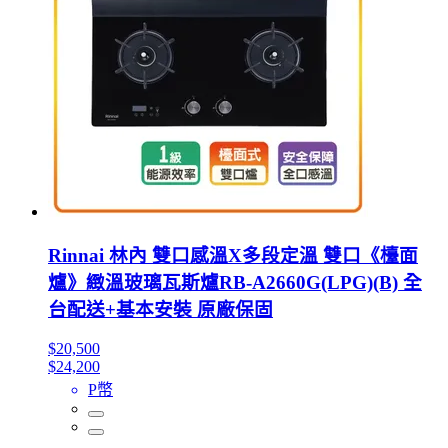
Rinnai 林內 雙口感溫X多段定溫 雙口《檯面
爐》緻溫玻璃瓦斯爐RB-A2660G(LPG)(B) 全
台配送+基本安裝 原廠保固
$20,500
$24,200
P幣