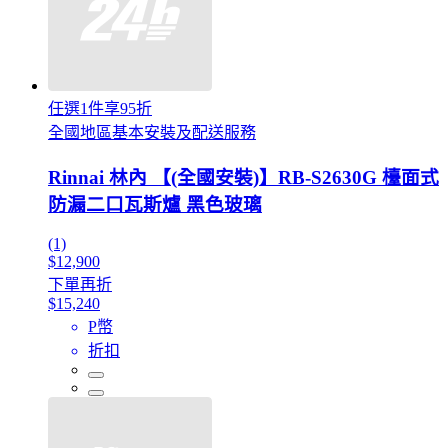
任選1件享95折
全國地區基本安裝及配送服務
Rinnai 林內 【(全國安裝)】RB-S2630G 檯面式
防漏二口瓦斯爐 黑色玻璃
(1)
$12,900
下單再折
$15,240
P幣
折扣