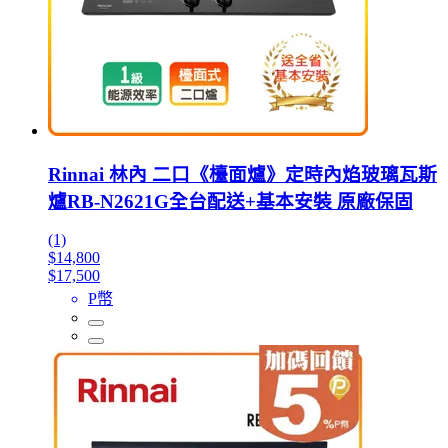
Rinnai 林內 二口《檯面爐》定時內焰玻璃瓦斯
爐RB-N2621G全台配送+基本安裝 原廠保固
(1)
$14,800
$17,500
P幣