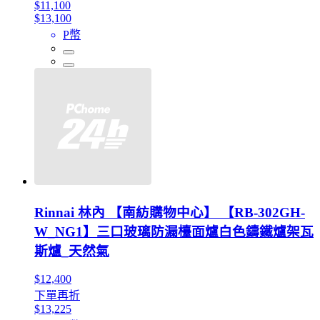
$11,100
$13,100
P幣
Rinnai 林內 【南紡購物中心】 【RB-302GH-
W_NG1】三口玻璃防漏檯面爐白色鑄鐵爐架瓦
斯爐_天然氣
$12,400
下單再折
$13,225