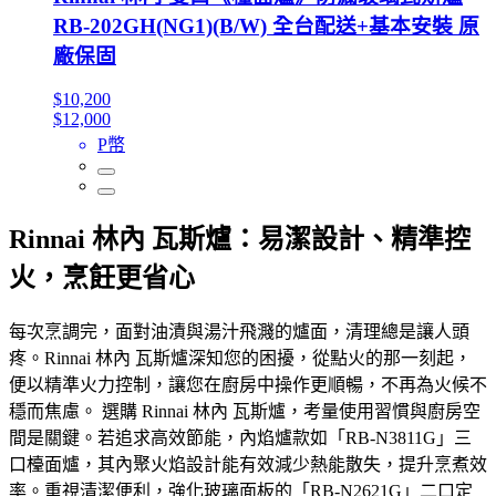
RB-202GH(NG1)(B/W) 全台配送+基本安裝 原
廠保固
$10,200
$12,000
P幣
Rinnai 林內 瓦斯爐：易潔設計、精準控
火，烹飪更省心
每次烹調完，面對油漬與湯汁飛濺的爐面，清理總是讓人頭
疼。Rinnai 林內 瓦斯爐深知您的困擾，從點火的那一刻起，
便以精準火力控制，讓您在廚房中操作更順暢，不再為火候不
穩而焦慮。 選購 Rinnai 林內 瓦斯爐，考量使用習慣與廚房空
間是關鍵。若追求高效節能，內焰爐款如「RB-N3811G」三
口檯面爐，其內聚火焰設計能有效減少熱能散失，提升烹煮效
率。重視清潔便利，強化玻璃面板的「RB-N2621G」二口定