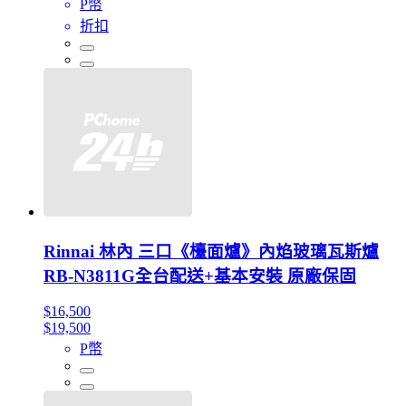
P幣
折扣
Rinnai 林內 三口《檯面爐》內焰玻璃瓦斯爐
RB-N3811G全台配送+基本安裝 原廠保固
$16,500
$19,500
P幣