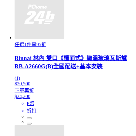
任選1件享95折
Rinnai 林內 雙口《檯面式》緻溫玻璃瓦斯爐
RB-A2660G(B)全國配送+基本安裝
(1)
$20,500
下單再折
$24,200
P幣
折扣