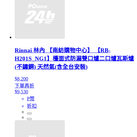
Rinnai 林內 【南紡購物中心】 【RB-
H201S_NG1】檯面式防漏雙口爐二口爐瓦斯爐
(不鏽鋼) 天然氣(含全台安裝)
$8,200
下單再折
$9,530
P幣
折扣