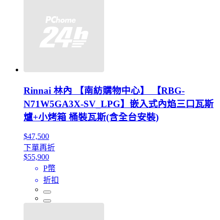
Rinnai 林內 【南紡購物中心】 【RBG-
N71W5GA3X-SV_LPG】嵌入式內焰三口瓦斯
爐+小烤箱 桶裝瓦斯(含全台安裝)
$47,500
下單再折
$55,900
P幣
折扣