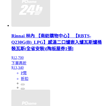
Rinnai 林內 【南紡購物中心】 【RBTS-
Q230G(B)_LPG】感溫二口爐嵌入爐瓦斯爐桶
裝瓦斯(全省安裝)[陶板屋券1張]
$12,700
下單再折
$13,340
P幣
折扣