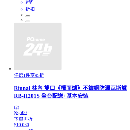
P幣
折扣
任選1件享95折
Rinnai 林內 雙口《檯面爐》不鏽鋼防漏瓦斯爐
RB-H201S 全台配送+基本安裝
(2)
$8,500
下單再折
$10,030