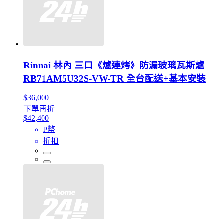
Rinnai 林內 三口《爐連烤》防漏玻璃瓦斯爐
RB71AM5U32S-VW-TR 全台配送+基本安裝
$36,000
下單再折
$42,400
P幣
折扣