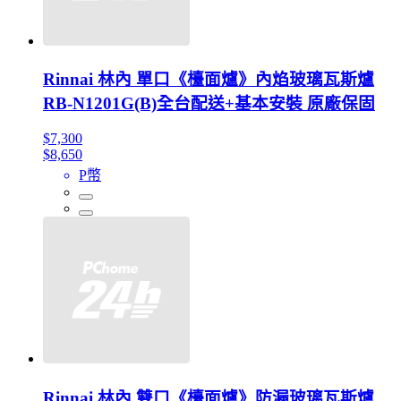
Rinnai 林內 單口《檯面爐》內焰玻璃瓦斯爐
RB-N1201G(B)全台配送+基本安裝 原廠保固
$7,300
$8,650
P幣
Rinnai 林內 雙口《檯面爐》防漏玻璃瓦斯爐