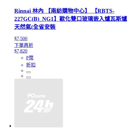
Rinnai 林內 【南紡購物中心】 【RBTS-
227GC(B)_NG1】歐化雙口玻璃嵌入爐瓦斯爐
天然氣(全省安裝
$7,500
下單再折
$7,820
P幣
折扣