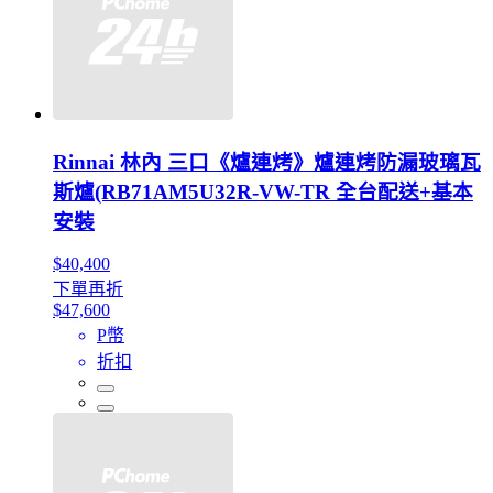
Rinnai 林內 三口《爐連烤》爐連烤防漏玻璃瓦
斯爐(RB71AM5U32R-VW-TR 全台配送+基本
安裝
$40,400
下單再折
$47,600
P幣
折扣