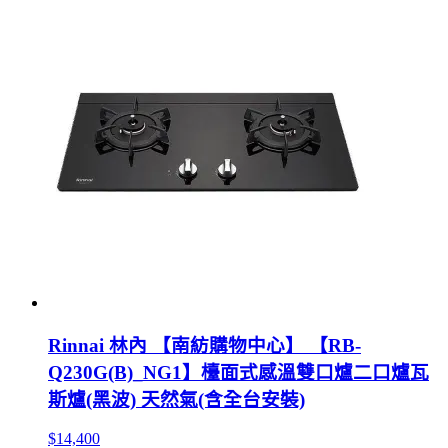
Rinnai 林內 【南紡購物中心】 【RB-
Q230G(B)_NG1】檯面式感溫雙口爐二口爐瓦
斯爐(黑波) 天然氣(含全台安裝)
$14,400