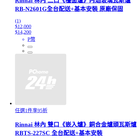
Rinnai 林內 二口《檯面爐》內焰玻璃瓦斯爐
RB-N2601G全台配送+基本安裝 原廠保固
(1)
$12,000
$14,200
P幣
任選1件享95折
Rinnai 林內 雙口《嵌入爐》銅合金爐頭瓦斯爐
RBTS-227SC 全台配送+基本安裝