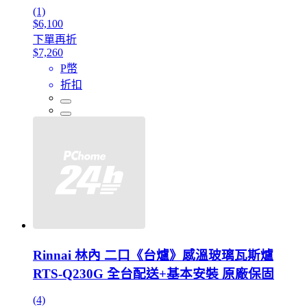
(1)
$6,100
下單再折
$7,260
P幣
折扣
Rinnai 林內 二口《台爐》感溫玻璃瓦斯爐
RTS-Q230G 全台配送+基本安裝 原廠保固
(4)