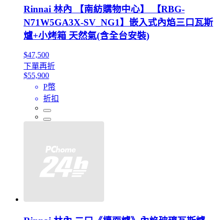
Rinnai 林內 【南紡購物中心】 【RBG-
N71W5GA3X-SV_NG1】嵌入式內焰三口瓦斯
爐+小烤箱 天然氣(含全台安裝)
$47,500
下單再折
$55,900
P幣
折扣