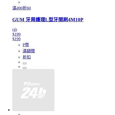
滿490折60
GUM 牙周護理L型牙間刷4M10P
(4)
$199
$199
P幣
滿額贈
折扣