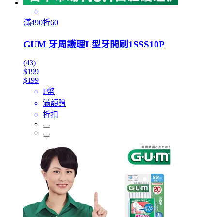
滿490折60
GUM 牙周護理L型牙間刷1SSS10P
(43)
$199
$199
P幣
滿額贈
折扣