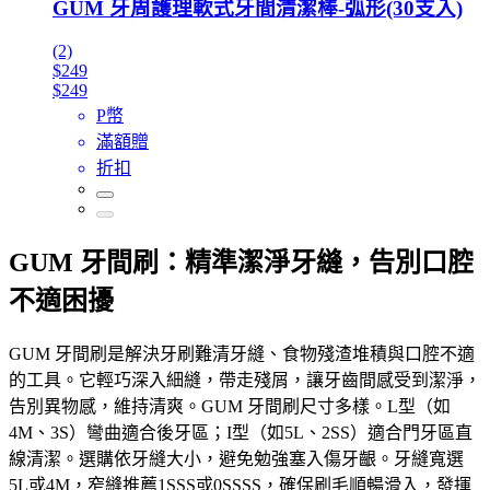
GUM 牙周護理軟式牙間清潔棒-弧形(30支入)
(2)
$249
$249
P幣
滿額贈
折扣
GUM 牙間刷：精準潔淨牙縫，告別口腔
不適困擾
GUM 牙間刷是解決牙刷難清牙縫、食物殘渣堆積與口腔不適
的工具。它輕巧深入細縫，帶走殘屑，讓牙齒間感受到潔淨，
告別異物感，維持清爽。GUM 牙間刷尺寸多樣。L型（如
4M、3S）彎曲適合後牙區；I型（如5L、2SS）適合門牙區直
線清潔。選購依牙縫大小，避免勉強塞入傷牙齦。牙縫寬選
5L或4M，窄縫推薦1SSS或0SSSS，確保刷毛順暢滑入，發揮