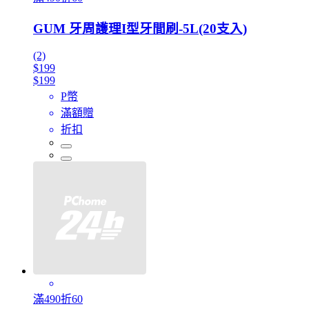
GUM 牙周護理I型牙間刷-5L(20支入)
(2)
$199
$199
P幣
滿額贈
折扣
滿490折60