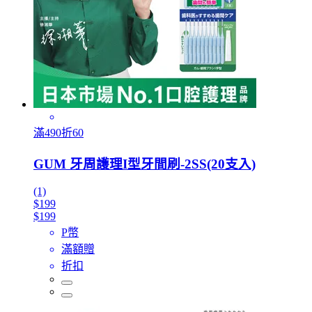
滿490折60
GUM 牙周護理I型牙間刷-2SS(20支入)
(1)
$199
$199
P幣
滿額贈
折扣