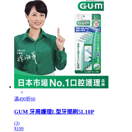
滿490折60
GUM 牙周護理L型牙間刷5L10P
(3)
$199