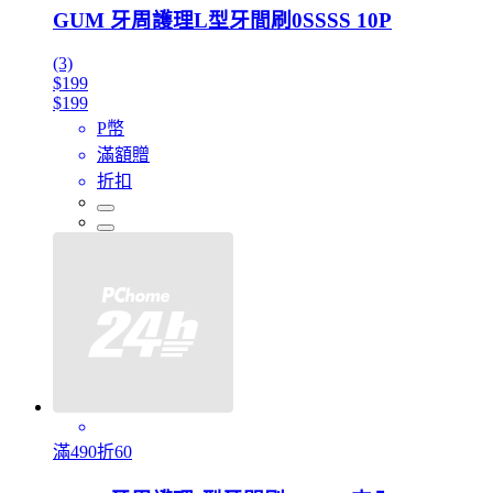
GUM 牙周護理L型牙間刷0SSSS 10P
(3)
$199
$199
P幣
滿額贈
折扣
滿490折60