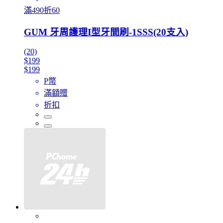
滿490折60
GUM 牙周護理I型牙間刷-1SSS(20支入)
(20)
$199
$199
P幣
滿額贈
折扣