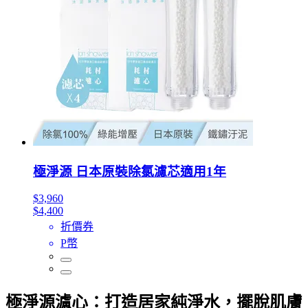
極淨源 日本原裝除氯濾芯適用1年
$3,960
$4,400
折價券
P幣
極淨源濾心：打造居家純淨水，擺脫肌膚