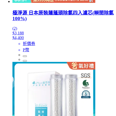
極淨源 日本原裝蓮蓬頭除氯四入濾芯(瞬間除氯
100%)
(2)
$3,188
$4,400
折價券
P幣