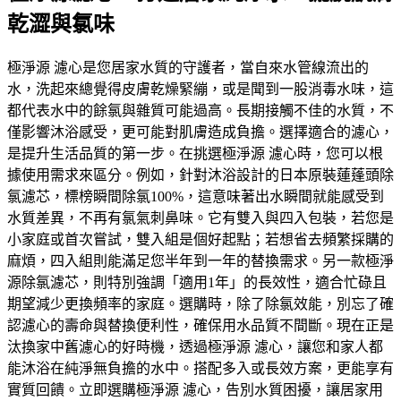
乾澀與氯味
極淨源 濾心是您居家水質的守護者，當自來水管線流出的
水，洗起來總覺得皮膚乾燥緊繃，或是聞到一股消毒水味，這
都代表水中的餘氯與雜質可能過高。長期接觸不佳的水質，不
僅影響沐浴感受，更可能對肌膚造成負擔。選擇適合的濾心，
是提升生活品質的第一步。在挑選極淨源 濾心時，您可以根
據使用需求來區分。例如，針對沐浴設計的日本原裝蓮蓬頭除
氯濾芯，標榜瞬間除氯100%，這意味著出水瞬間就能感受到
水質差異，不再有氯氣刺鼻味。它有雙入與四入包裝，若您是
小家庭或首次嘗試，雙入組是個好起點；若想省去頻繁採購的
麻煩，四入組則能滿足您半年到一年的替換需求。另一款極淨
源除氯濾芯，則特別強調「適用1年」的長效性，適合忙碌且
期望減少更換頻率的家庭。選購時，除了除氯效能，別忘了確
認濾心的壽命與替換便利性，確保用水品質不間斷。現在正是
汰換家中舊濾心的好時機，透過極淨源 濾心，讓您和家人都
能沐浴在純淨無負擔的水中。搭配多入或長效方案，更能享有
實質回饋。立即選購極淨源 濾心，告別水質困擾，讓居家用