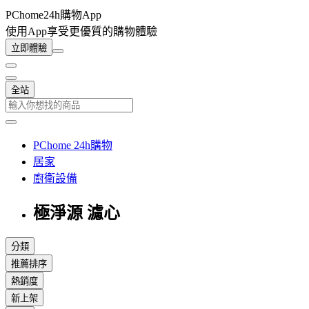
PChome24h購物App
使用App享受更優質的購物體驗
立即體驗
全站
PChome 24h購物
居家
廚衛設備
極淨源 濾心
分類
推薦排序
熱銷度
新上架