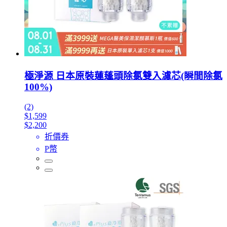
極淨源 日本原裝蓮蓬頭除氯雙入濾芯(瞬間除氯
100%)
(2)
$1,599
$2,200
折價券
P幣