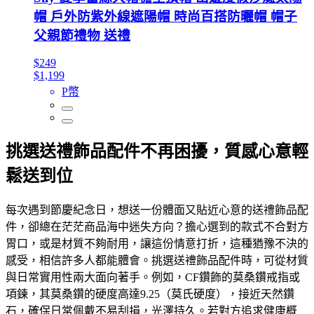
帽 戶外防紫外線遮陽帽 時尚百搭防曬帽 帽子
父親節禮物 送禮
$249
$1,199
P幣
挑選送禮飾品配件不再困擾，質感心意輕
鬆送到位
每次遇到節慶紀念日，想送一份體面又貼近心意的送禮飾品配
件，卻總在茫茫商品海中迷失方向？擔心選到的款式不合對方
胃口，或是材質不夠耐用，讓這份情意打折，這種猶豫不決的
感受，相信許多人都能體會。挑選送禮飾品配件時，可從材質
與日常實用性兩大面向著手。例如，CF鑽飾的莫桑鑽戒指或
項鍊，其莫桑鑽的硬度高達9.25（莫氏硬度），接近天然鑽
石，確保日常佩戴不易刮損，光澤持久。若對方追求健康概