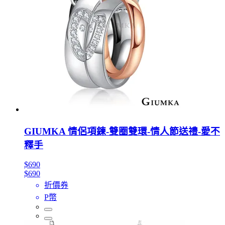
GIUMKA 情侶項鍊-雙圈雙環-情人節送禮-愛不
釋手
$690
$690
折價券
P幣