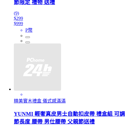
節限定 禮物 送禮
(9)
$299
$999
P幣
精美實木禮盒 儀式感滿滿
YUNMI 輕奢真皮男士自動扣皮帶 禮盒組 可調
節長度 腰帶 男仕腰帶 父親節送禮