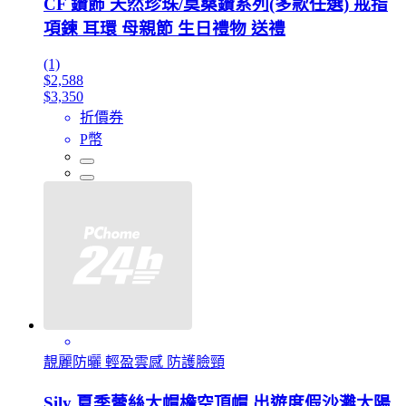
CF 鑽飾 天然珍珠/莫桑鑽系列(多款任選) 戒指
項鍊 耳環 母親節 生日禮物 送禮
(1)
$2,588
$3,350
折價券
P幣
靚麗防曬 輕盈雲感 防護臉頸
Sily 夏季蕾絲大帽檐空頂帽 出遊度假沙灘太陽