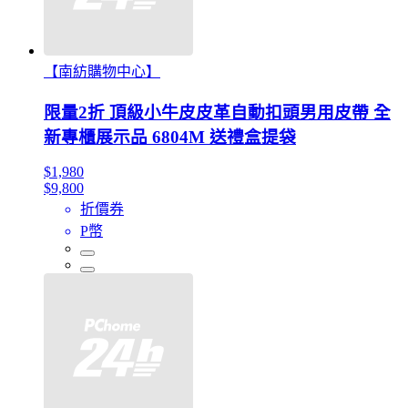
【南紡購物中心】
限量2折 頂級小牛皮皮革自動扣頭男用皮帶 全
新專櫃展示品 6804M 送禮盒提袋
$1,980
$9,800
折價券
P幣