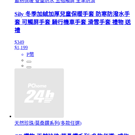
蓄熱保暖 雙重防水 五指觸屏 全掌防滑
Sily 冬季加絨加厚兒童保暖手套 防寒防潑水手
套 可觸屏手套 騎行機車手套 滑雪手套 禮物 送
禮
$349
$1,199
P幣
天然珍珠/莫桑鑽系列(多款任選)