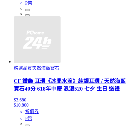
P幣
嚴選品質天然海藍寶石
CF 鑽飾 耳環《冰晶水滴》純銀耳環 / 天然海藍
寶石40分 618年中慶 浪漫520 七夕 生日 送禮
$3,680
$10,800
折價券
P幣