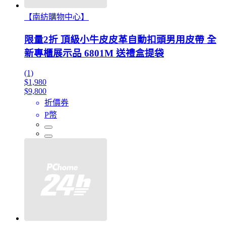
【南紡購物中心】
限量2折 頂級小牛皮皮革自動扣頭男用皮帶 全
新專櫃展示品 6801M 送禮盒提袋
(1)
$1,980
$9,800
折價券
P幣