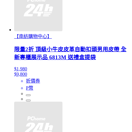
【南紡購物中心】
限量2折 頂級小牛皮皮革自動扣頭男用皮帶 全
新專櫃展示品 6813M 送禮盒提袋
$1,980
$9,800
折價券
P幣