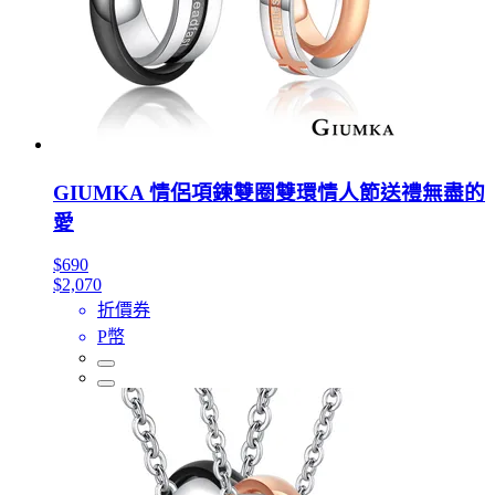
GIUMKA 情侶項鍊雙圈雙環情人節送禮無盡的
愛
$690
$2,070
折價券
P幣