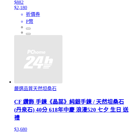
$882
$2,180
折價券
P幣
嚴選品質天然坦桑石
CF 鑽飾 手鍊《晶蕊》純銀手鍊 / 天然坦桑石
(丹泉石) 40分 618年中慶 浪漫520 七夕 生日 送
禮
$3,680