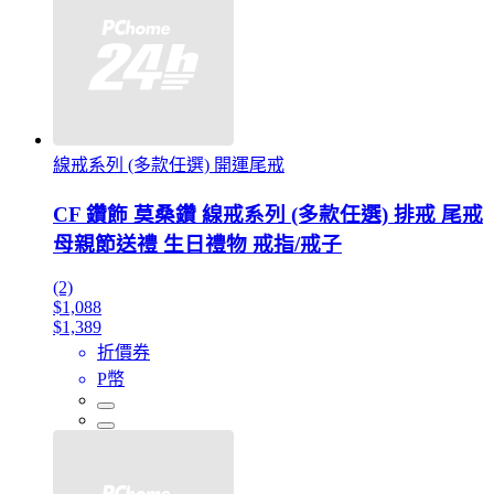
線戒系列 (多款任選) 開運尾戒
CF 鑽飾 莫桑鑽 線戒系列 (多款任選) 排戒 尾戒
母親節送禮 生日禮物 戒指/戒子
(2)
$1,088
$1,389
折價券
P幣