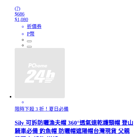
(7)
$686
$1,080
折價券
P幣
限時下殺 3 折！夏日必備
Sily 可拆防曬漁夫帽 360°透氣速乾護頸帽 登山
騎車必備 釣魚帽 防曬帽遮陽帽台灣現貨 父親