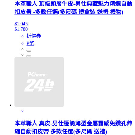
本革職人 頂級頭層牛皮-男仕典藏魅力精選自動
扣皮帶 -多款任選(多尺碼 禮盒裝 送禮 禮物)
$1,045
$1,780
折價券
P幣
本革職人 真皮-男仕極簡薄型金屬霧感免鑽孔伸
縮自動扣皮帶 多款任選(多尺碼 送禮)