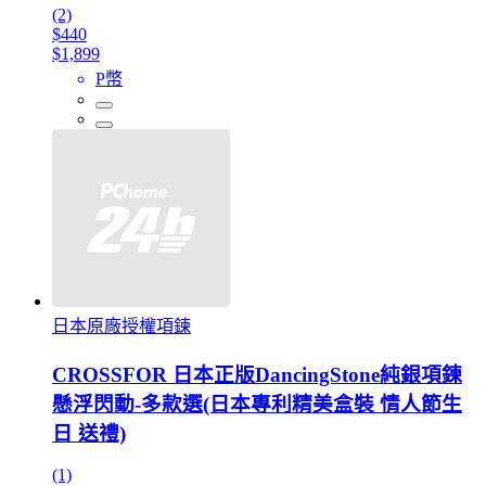
(2)
$440
$1,899
P幣
日本原廠授權項鍊
CROSSFOR 日本正版DancingStone純銀項鍊
懸浮閃動-多款選(日本專利精美盒裝 情人節生
日 送禮)
(1)