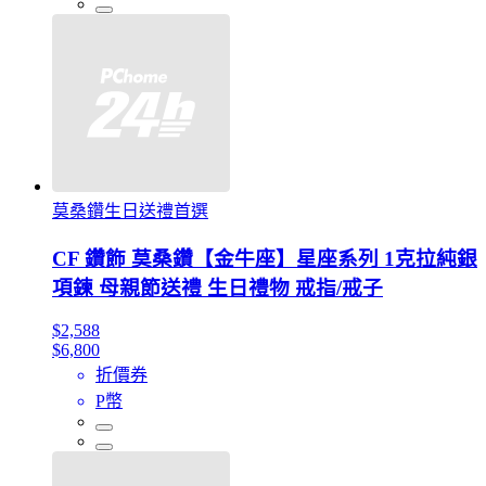
莫桑鑽生日送禮首選
CF 鑽飾 莫桑鑽【金牛座】星座系列 1克拉純銀
項鍊 母親節送禮 生日禮物 戒指/戒子
$2,588
$6,800
折價券
P幣