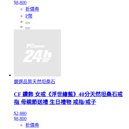
$8,800
折價券
P幣
嚴選品質天然坦桑石
CF 鑽飾 女戒《浮世繪藍》40分天然坦桑石戒
指 母親節送禮 生日禮物 戒指/戒子
$2,880
$8,800
折價券