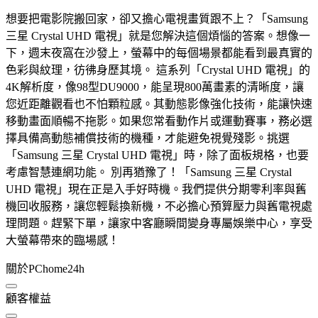
想要把電影院搬回家，卻又擔心電視畫質跟不上？「Samsung
三星 Crystal UHD 電視」就是您解決這個煩惱的答案。想像一
下，週末夜窩在沙發上，螢幕中的每個場景都能看到最真實的
色彩與紋理，彷彿身歷其境。 這系列「Crystal UHD 電視」的
4K解析度，像98型DU9000，能呈現800萬畫素的清晰度，讓
您近距離觀看也不怕顆粒感。其動態影像強化技術，能讓快速
移動畫面順暢不拖影。如果您常看動作片或運動賽事，務必選
擇具備高動態補償技術的機種，才能避免視覺殘影。挑選
「Samsung 三星 Crystal UHD 電視」時，除了面板規格，也要
考慮智慧連網功能。 別再猶豫了！「Samsung 三星 Crystal
UHD 電視」現在正是入手好時機。我們提供分期零利率與舊
機回收服務，讓您輕鬆換新機，不必擔心預算壓力與舊電視處
理問題。趕緊下單，讓家中客廳瞬間變身專屬娛樂中心，享受
大螢幕帶來的臨場感！
關於PChome24h
顧客權益