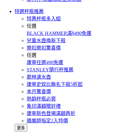
特選杯瓶推薦
特惠杯瓶多入組
任選
BLACK HAMMER滿$490免運
兒童水壺換新下殺
樂扣樂扣驚喜價
任選
康寧任選490免運
STANLEY隨行杯推薦
歌林濾水壺
康寧史奴比聯名下殺5折起
本月驚喜價
熱銷杯瓶必買
象印滿額贈好禮
康寧新色登場滿額再折
膳魔師指定2入特價
更多