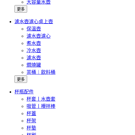
大容量水壺
更多
濾水壺濾心桌上壺
保溫壺
濾水壺濾心
煮水壺
冷水壺
濾水壺
燜燒罐
茶桶︱飲料桶
更多
杯瓶配件
杯套丨水壺套
吸管丨攪拌棒
杯蓋
杯架
杯墊