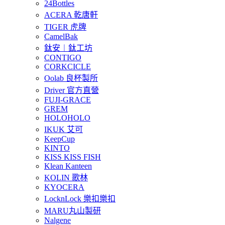
24Bottles
ACERA 乾唐軒
TIGER 虎牌
CamelBak
鈦安︱鈦工坊
CONTIGO
CORKCICLE
Oolab 良杯製所
Driver 官方直營
FUJI-GRACE
GREM
HOLOHOLO
IKUK 艾可
KeepCup
KINTO
KISS KISS FISH
Klean Kanteen
KOLIN 歌林
KYOCERA
LocknLock 樂扣樂扣
MARU丸山製研
Nalgene