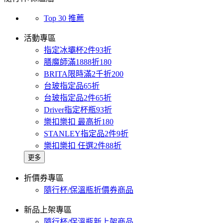
Top 30 推薦
活動專區
指定冰壩杯2件93折
膳魔師滿1888折180
BRITA限時滿2千折200
台玻指定品65折
台玻指定品2件65折
Driver指定杯瓶93折
樂扣樂扣 最高折180
STANLEY指定品2件9折
樂扣樂扣 任選2件88折
更多
折價券專區
隨行杯/保溫瓶折價券商品
新品上架專區
隨行杯/保溫瓶新上架商品