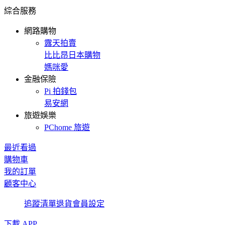
綜合服務
網路購物
露天拍賣
比比昂日本購物
媽咪愛
金融保險
Pi 拍錢包
易安網
旅遊娛樂
PChome 旅遊
最近看過
購物車
我的訂單
顧客中心
追蹤清單
退貨
會員設定
下載 APP