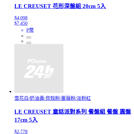
LE CREUSET 花形深盤組 20cm 5入
$4,098
$7,450
P幣
雪花白/奶油黃/貝殼粉/薔薇粉/淡粉紅
LE CREUSET 童話派對系列 餐盤組 餐盤 圓盤
17cm 5入
$2,778