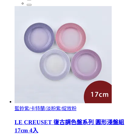
藍鈴紫/卡特蘭/淡粉紫/綻放粉
LE CREUSET 復古調色盤系列 圓形淺盤組
17cm 4入