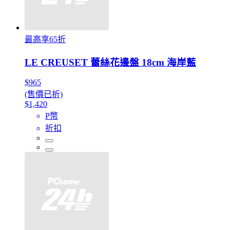
最高享65折
LE CREUSET 蕾絲花邊盤 18cm 海岸藍
$965
(售價已折)
$1,420
P幣
折扣