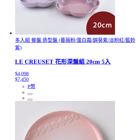
多入組 餐盤 造型盤 (薔薇粉/蛋白霜/錦葵紫/淡粉紅/藍鈴
紫)
LE CREUSET 花形深盤組 20cm 5入
$4,098
$7,450
P幣