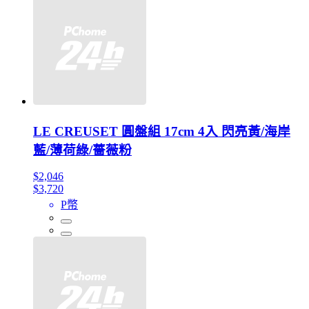
LE CREUSET 圓盤組 17cm 4入 閃亮黃/海岸
藍/薄荷綠/薔薇粉
$2,046
$3,720
P幣