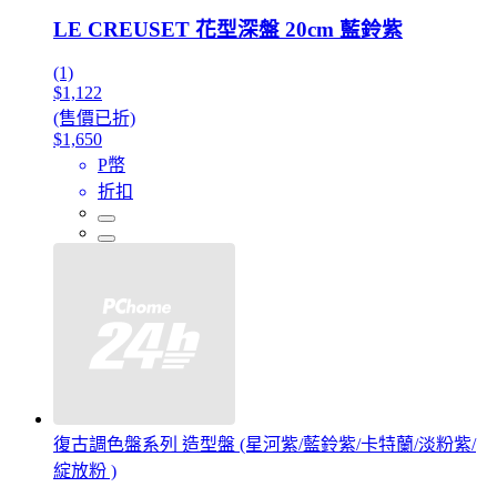
LE CREUSET 花型深盤 20cm 藍鈴紫
(1)
$1,122
(售價已折)
$1,650
P幣
折扣
復古調色盤系列 造型盤 (星河紫/藍鈴紫/卡特蘭/淡粉紫/
綻放粉 )