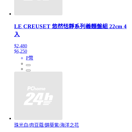
LE CREUSET 悠然恬靜系列義麵盤組 22cm 4
入
$2,480
$6,250
P幣
珠光白/肉豆蔻/錦葵紫/海洋之花