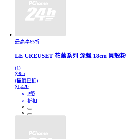
最高享65折
LE CREUSET 花蕾系列 深盤 18cm 貝殼粉
(1)
$965
(售價已折)
$1,420
P幣
折扣