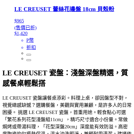
LE CREUSET 蕾絲花邊盤 18cm 貝殼粉
$965
(售價已折)
$1,420
P幣
折扣
LE CREUSET 瓷盤：淺盤深盤精選，質
感餐桌輕鬆搭
LE CREUSET 瓷盤讓餐桌添彩。料理上桌，卻因盤型不對，
視覺總感缺憾？選購餐盤，美觀與實用兼顧，是許多人的日常
困擾。 挑選 LE CREUSET 瓷盤，首重用途。輕食點心可選
「繁花系列花型淺盤組11cm」，精巧尺寸適合小份量。常做
焗烤或帶湯料理，「花型深盤20cm」深度能有效防溢。高密
度陶瓷均勻導熱保溫，溫水沖洗即淨，兼顧耐用清潔。建議依