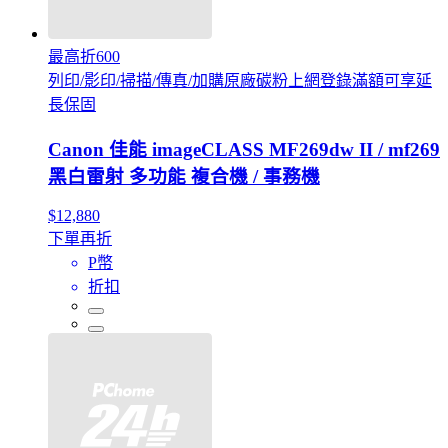
最高折600
列印/影印/掃描/傳真/加購原廠碳粉上網登錄滿額可享延
長保固
Canon 佳能 imageCLASS MF269dw II / mf269
黑白雷射 多功能 複合機 / 事務機
$12,880
下單再折
P幣
折扣