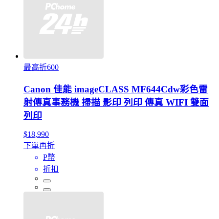
最高折600
Canon 佳能 imageCLASS MF644Cdw彩色雷
射傳真事務機 掃描 影印 列印 傳真 WIFI 雙面
列印
$18,990
下單再折
P幣
折扣