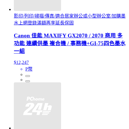
影印/列印/掃描/傳真/適合居家辦公或小型辦公室/加購墨
水上網登錄滿額再享延長保固
Canon 佳能 MAXIFY GX2070 / 2070 商用 多
功能 連續供墨 複合機 / 事務機+GI-75四色墨水
一組
$12,247
P幣