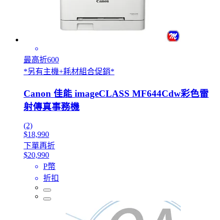
最高折600
*另有主機+耗材組合促銷*
Canon 佳能 imageCLASS MF644Cdw彩色雷
射傳真事務機
(2)
$18,990
下單再折
$20,990
P幣
折扣