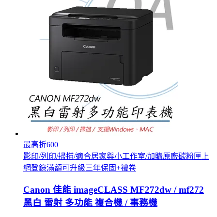
最高折600
影印/列印/掃描/適合居家與小工作室/加購原廠碳粉匣上
網登錄滿額可升級三年保固+禮卷
Canon 佳能 imageCLASS MF272dw / mf272
黑白 雷射 多功能 複合機 / 事務機