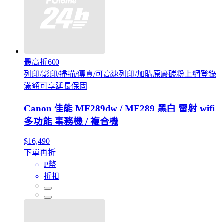
最高折600
列印/影印/掃描/傳真/可高速列印/加購原廠碳粉上網登錄
滿額可享延長保固
Canon 佳能 MF289dw / MF289 黑白 雷射 wifi
多功能 事務機 / 複合機
$16,490
下單再折
P幣
折扣