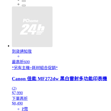
到貨通知我
最高折600
*另有主機+耗材組合促銷*
Canon 佳能 MF272dw 黑白雷射多功能印表機
(2)
$7,990
下單再折
$8,490
P幣