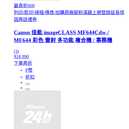
最高折600
列印/影印/掃描/傳真/加購原廠碳粉滿額上網登錄延長保
固再送禮卷
Canon 佳能 imageCLASS MF644Cdw /
MF644 彩色 雷射 多功能 複合機 / 事務機
(3)
$18,990
下單再折
P幣
折扣