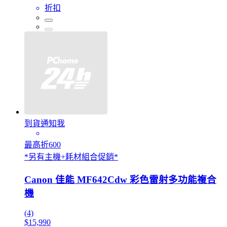
折扣
到貨通知我
最高折600
*另有主機+耗材組合促銷*
Canon 佳能 MF642Cdw 彩色雷射多功能複合
機
(4)
$15,990