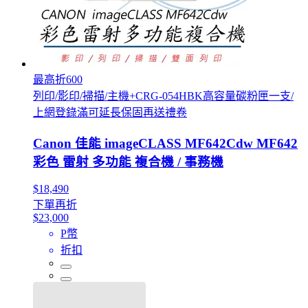
最高折600
列印/影印/掃描/主機+CRG-054HBK高容量碳粉匣一支/
上網登錄滿可延長保固再送禮卷
Canon 佳能 imageCLASS MF642Cdw MF642
彩色 雷射 多功能 複合機 / 事務機
$18,490
下單再折
$23,000
P幣
折扣