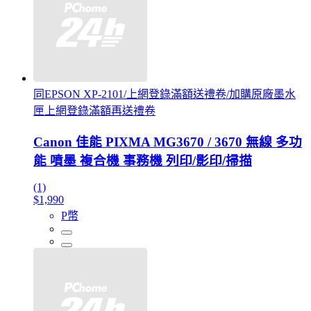
同EPSON XP-2101/上網登錄滿額送禮卷/加購原廠墨水
匣上網登錄滿額再送禮卷
Canon 佳能 PIXMA MG3670 / 3670 無線 多功
能 噴墨 複合機 事務機 列印/影印/掃描
(1)
$1,990
P幣