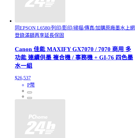
同EPSON L6580/列印/影印/掃描/傳真/加購原廠墨水上網
登錄滿額再享延長保固
Canon 佳能 MAXIFY GX7070 / 7070 商用 多
功能 連續供墨 複合機 / 事務機 + GI-76 四色墨
水一組
$26,537
P幣