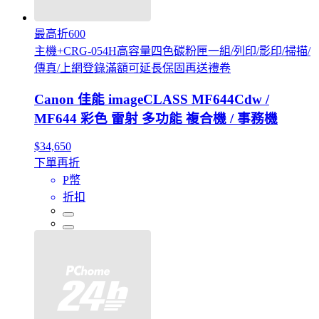
最高折600
主機+CRG-054H高容量四色碳粉匣一組/列印/影印/掃描/
傳真/上網登錄滿額可延長保固再送禮卷
Canon 佳能 imageCLASS MF644Cdw /
MF644 彩色 雷射 多功能 複合機 / 事務機
$34,650
下單再折
P幣
折扣