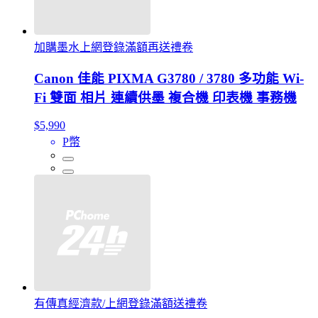
加購墨水上網登錄滿額再送禮卷
Canon 佳能 PIXMA G3780 / 3780 多功能 Wi-
Fi 雙面 相片 連續供墨 複合機 印表機 事務機
$5,990
P幣
有傳真經濟款/上網登錄滿額送禮卷