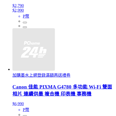
$2,790
$2,990
P幣
加購墨水上網登錄滿額再送禮卷
Canon 佳能 PIXMA G4780 多功能 Wi-Fi 雙面
相片 連續供墨 複合機 印表機 事務機
$6,990
P幣