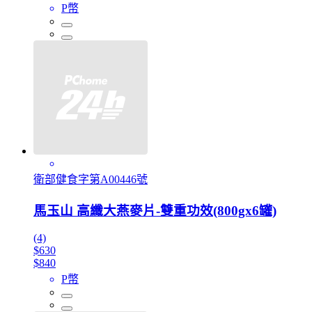
P幣
衛部健食字第A00446號
馬玉山 高纖大燕麥片-雙重功效(800gx6罐)
(4)
$630
$840
P幣