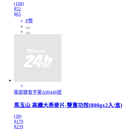
(108)
$52
$65
P幣
衛部健食字第A00446號
馬玉山 高纖大燕麥片-雙重功效(800gx2入/盒)
(38)
$179
$259