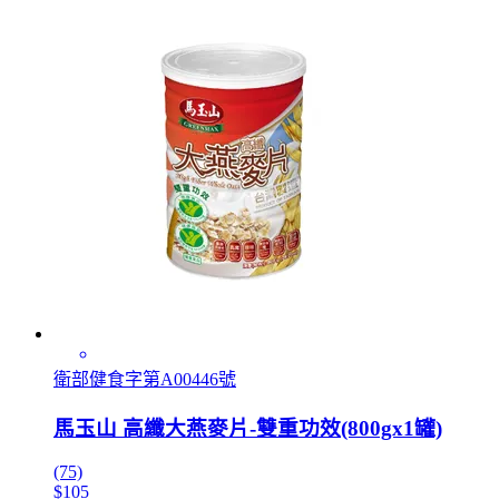
衛部健食字第A00446號
馬玉山 高纖大燕麥片-雙重功效(800gx1罐)
(75)
$105