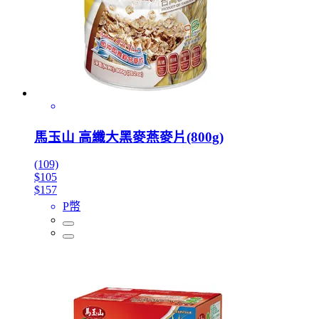
馬玉山 高纖大黑麥燕麥片(800g)
(109)
$105
$157
P幣