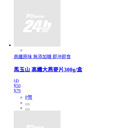
高纖原味 無添加糖 即沖即食
馬玉山 高纖大燕麥片300g/盒
(4)
$50
$79
P幣