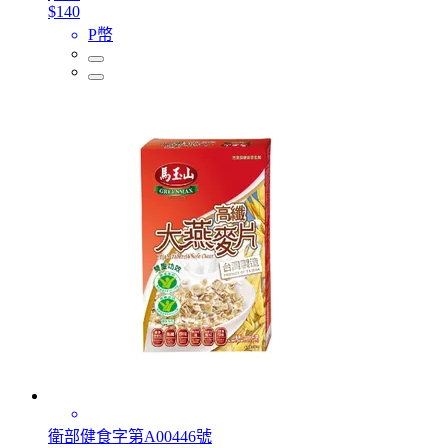
$140
P幣
衛部健食字第A00446號