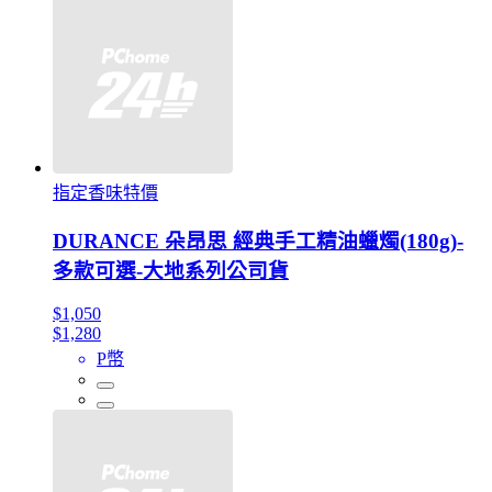
指定香味特價
DURANCE 朵昂思 經典手工精油蠟燭(180g)-
多款可選-大地系列公司貨
$1,050
$1,280
P幣