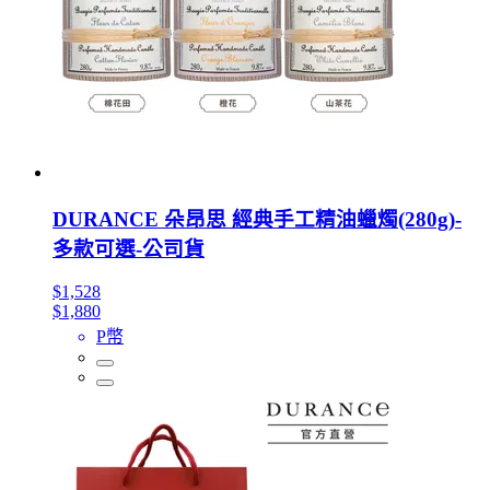
DURANCE 朵昂思 經典手工精油蠟燭(280g)-
多款可選-公司貨
$1,528
$1,880
P幣