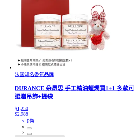
法國知名香氛品牌
DURANCE 朵昂思 手工精油蠟燭買1+1-多款可
選贈吊飾+提袋
$1,250
$2,988
P幣