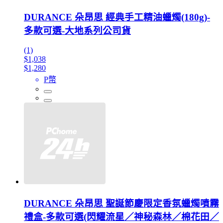
DURANCE 朵昂思 經典手工精油蠟燭(180g)-
多款可選-大地系列公司貨
(1)
$1,038
$1,280
P幣
DURANCE 朵昂思 聖誕節慶限定香氛蠟燭噴霧
禮盒-多款可選(閃耀流星／神秘森林／棉花田／