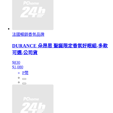
法國暢銷香氛品牌
DURANCE 朵昂思 聖誕限定香氛好眠組-多款
可選-公司貨
$830
$1,080
P幣