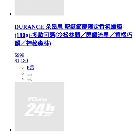
DURANCE 朵昂思 聖誕節慶限定香氛蠟燭
(180g)-多款可選(冷松林間／閃耀流星／香橘巧
韻／神秘森林)
$999
$1,180
P幣