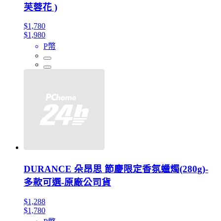
芙蓉花 )
$1,780
$1,980
P幣
DURANCE 朵昂思 節慶限定香氛蠟燭(280g)-
多款可選-原廠公司貨
$1,288
$1,780