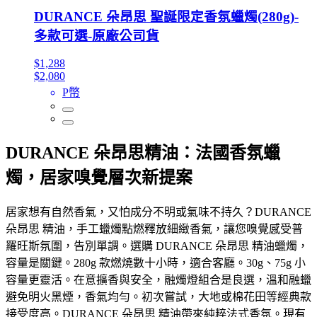
DURANCE 朵昂思 聖誕限定香氛蠟燭(280g)-
多款可選-原廠公司貨
$1,288
$2,080
P幣
DURANCE 朵昂思精油：法國香氛蠟
燭，居家嗅覺層次新提案
居家想有自然香氣，又怕成分不明或氣味不持久？DURANCE
朵昂思 精油，手工蠟燭點燃釋放細緻香氣，讓您嗅覺感受普
羅旺斯氛圍，告別單調。選購 DURANCE 朵昂思 精油蠟燭，
容量是關鍵。280g 款燃燒數十小時，適合客廳。30g、75g 小
容量更靈活。在意擴香與安全，融燭燈組合是良選，溫和融蠟
避免明火黑煙，香氣均勻。初次嘗試，大地或棉花田等經典款
接受度高。DURANCE 朵昂思 精油帶來純粹法式香氛。現有