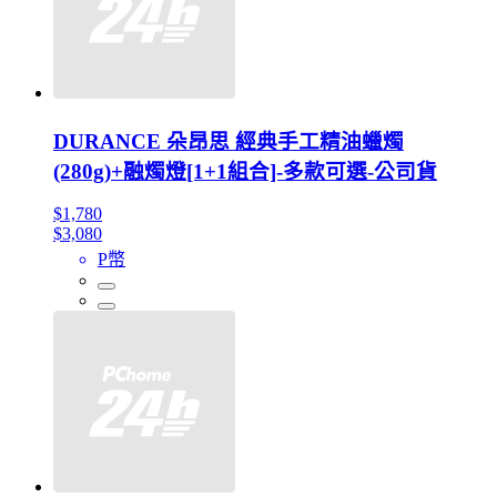
DURANCE 朵昂思 經典手工精油蠟燭
(280g)+融燭燈[1+1組合]-多款可選-公司貨
$1,780
$3,080
P幣