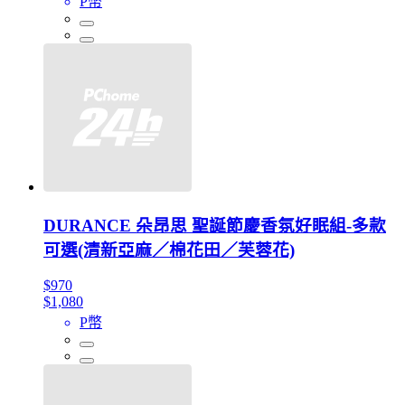
P幣
DURANCE 朵昂思 聖誕節慶香氛好眠組-多款
可選(清新亞麻／棉花田／芙蓉花)
$970
$1,080
P幣