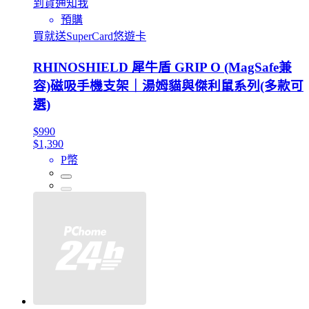
到貨通知我
預購
買就送SuperCard悠遊卡
RHINOSHIELD 犀牛盾 GRIP O (MagSafe兼
容)磁吸手機支架｜湯姆貓與傑利鼠系列(多款可
選)
$990
$1,390
P幣