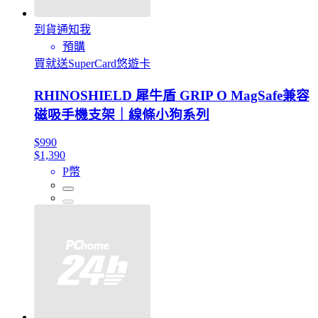
到貨通知我
預購
買就送SuperCard悠遊卡
RHINOSHIELD 犀牛盾 GRIP O MagSafe兼容
磁吸手機支架｜線條小狗系列
$990
$1,390
P幣