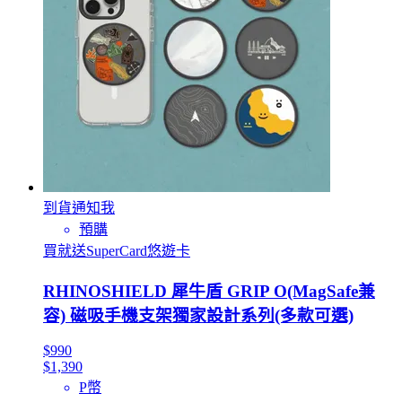
到貨通知我
預購
買就送SuperCard悠遊卡
RHINOSHIELD 犀牛盾 GRIP O(MagSafe兼
容) 磁吸手機支架獨家設計系列(多款可選)
$990
$1,390
P幣