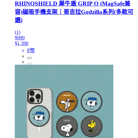
RHINOSHIELD 犀牛盾 GRIP O (MagSafe兼
容)磁吸手機支架｜哥吉拉Godzilla系列(多款可
選)
(1)
$990
$1,390
P幣