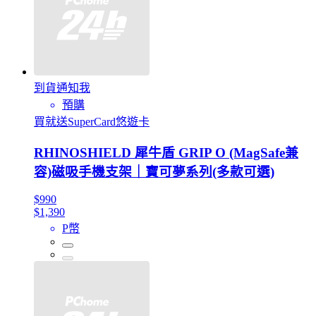
到貨通知我
預購
買就送SuperCard悠遊卡
RHINOSHIELD 犀牛盾 GRIP O (MagSafe兼
容)磁吸手機支架｜寶可夢系列(多款可選)
$990
$1,390
P幣