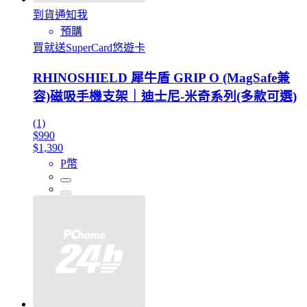
到貨通知我
預購
買就送SuperCard悠遊卡
RHINOSHIELD 犀牛盾 GRIP O (MagSafe兼
容)磁吸手機支架｜迪士尼-米奇系列(多款可選)
(1)
$990
$1,390
P幣