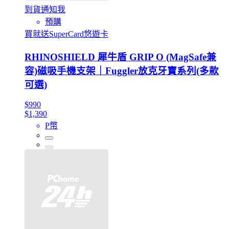
到貨通知我
預購
買就送SuperCard悠遊卡
RHINOSHIELD 犀牛盾 GRIP O (MagSafe兼
容)磁吸手機支架｜Fuggler放克牙寶系列(多款
可選)
$990
$1,390
P幣