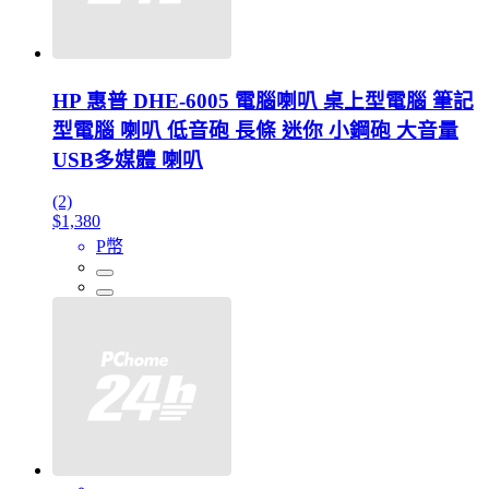
HP 惠普 DHE-6005 電腦喇叭 桌上型電腦 筆記
型電腦 喇叭 低音砲 長條 迷你 小鋼砲 大音量
USB多媒體 喇叭
(2)
$1,380
P幣