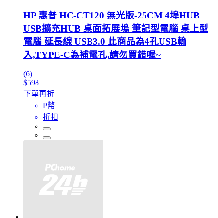
HP 惠普 HC-CT120 無光版-25CM 4埠HUB
USB擴充HUB 桌面拓展塢 筆記型電腦 桌上型
電腦 延長線 USB3.0 此商品為4孔USB輸
入,TYPE-C為補電孔,請勿買錯喔~
(6)
$598
下單再折
P幣
折扣