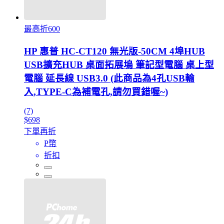
最高折600
HP 惠普 HC-CT120 無光版-50CM 4埠HUB
USB擴充HUB 桌面拓展塢 筆記型電腦 桌上型
電腦 延長線 USB3.0 (此商品為4孔USB輸
入,TYPE-C為補電孔,請勿買錯喔~)
(7)
$698
下單再折
P幣
折扣