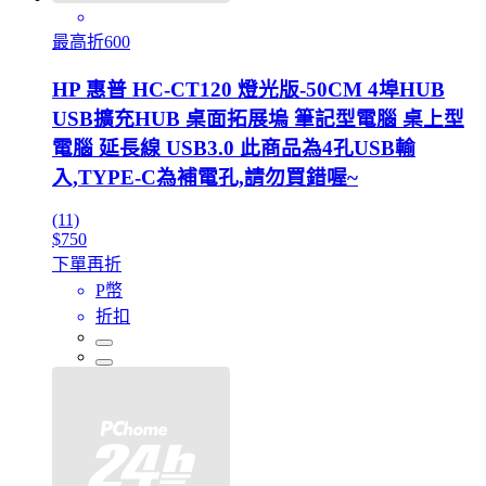
最高折600
HP 惠普 HC-CT120 燈光版-50CM 4埠HUB
USB擴充HUB 桌面拓展塢 筆記型電腦 桌上型
電腦 延長線 USB3.0 此商品為4孔USB輸
入,TYPE-C為補電孔,請勿買錯喔~
(11)
$750
下單再折
P幣
折扣