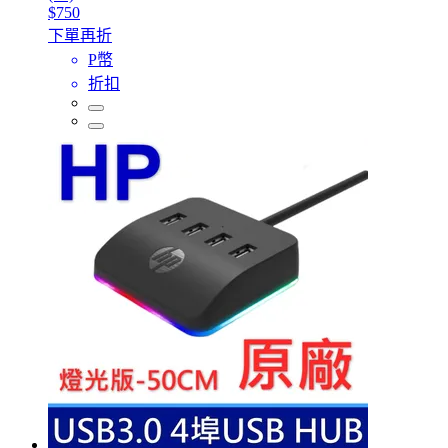
$750
下單再折
P幣
折扣