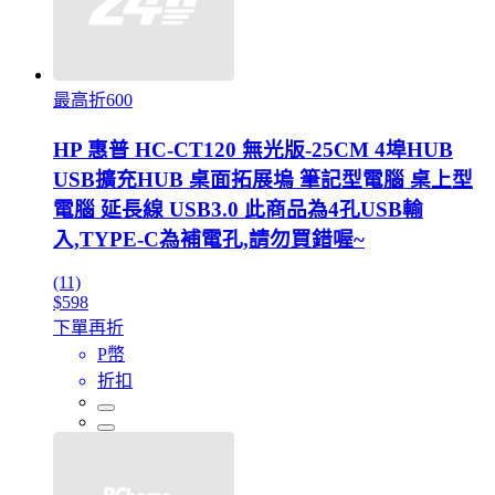
最高折600
HP 惠普 HC-CT120 無光版-25CM 4埠HUB
USB擴充HUB 桌面拓展塢 筆記型電腦 桌上型
電腦 延長線 USB3.0 此商品為4孔USB輸
入,TYPE-C為補電孔,請勿買錯喔~
(11)
$598
下單再折
P幣
折扣