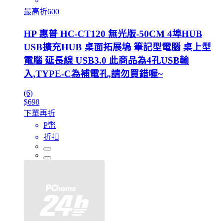
最高折600
HP 惠普 HC-CT120 無光版-50CM 4埠HUB
USB擴充HUB 桌面拓展塢 筆記型電腦 桌上型
電腦 延長線 USB3.0 此商品為4孔USB輸
入,TYPE-C為補電孔,請勿買錯喔~
(6)
$698
下單再折
P幣
折扣