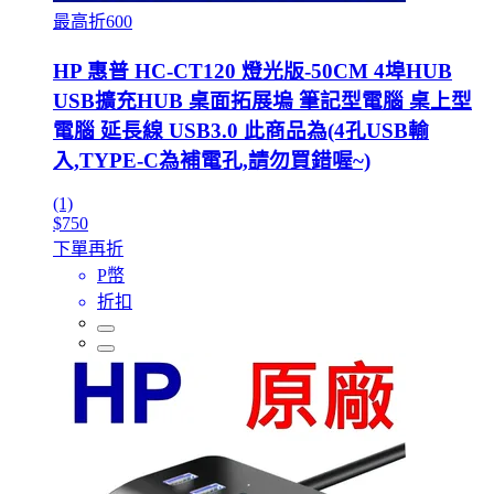
最高折600
HP 惠普 HC-CT120 燈光版-50CM 4埠HUB
USB擴充HUB 桌面拓展塢 筆記型電腦 桌上型
電腦 延長線 USB3.0 此商品為(4孔USB輸
入,TYPE-C為補電孔,請勿買錯喔~)
(1)
$750
下單再折
P幣
折扣