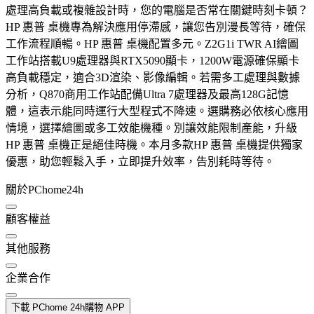
處理高負載或複雜設計時，您的電腦是否常在關鍵時刻卡頓？
HP 惠普 桌機專為解決應用停滯感，讓您告別漫長等待，確保
工作流程順暢。HP 惠普 桌機配置多元。Z2G1i TWR AI繪圖
工作站搭載U9處理器與RTX5090顯卡，1200W電源確保顯卡
高負載穩定，適合3D渲染、影像編輯。若需多工處理與數據
分析，Q870商用工作站配備Ultra 7處理器及最高128G記憶
體，這表示能同時運行大型程式不降速。選購務必依核心應用
情境，選擇繪圖或多工效能機種。別讓效能限制產能，升級
HP 惠普 桌機正是絕佳時機。本月多款HP 惠普 桌機提供獨家
優惠，助您輕鬆入手，立即提升效率，告別耗時等待。
關於PChome24h
顧客權益
其他服務
企業合作
下載 PChome 24h購物 APP