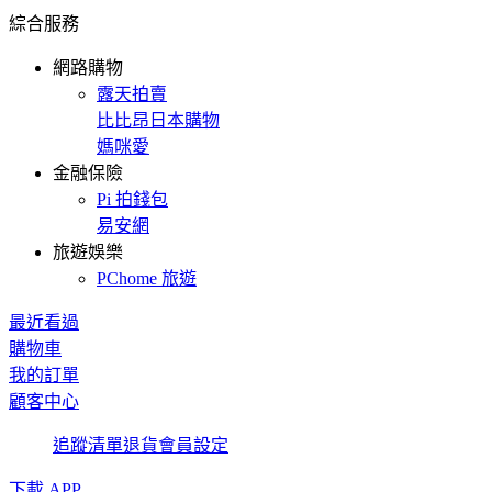
綜合服務
網路購物
露天拍賣
比比昂日本購物
媽咪愛
金融保險
Pi 拍錢包
易安網
旅遊娛樂
PChome 旅遊
最近看過
購物車
我的訂單
顧客中心
追蹤清單
退貨
會員設定
下載 APP