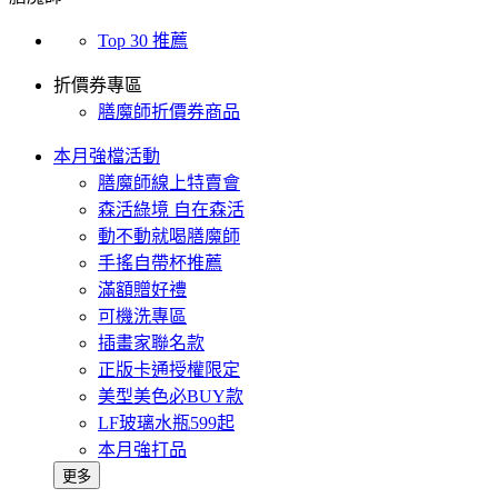
Top 30 推薦
折價券專區
膳魔師折價券商品
本月強檔活動
膳魔師線上特賣會
森活綠境 自在森活
動不動就喝膳魔師
手搖自帶杯推薦
滿額贈好禮
可機洗專區
插畫家聯名款
正版卡通授權限定
美型美色必BUY款
LF玻璃水瓶599起
本月強打品
更多