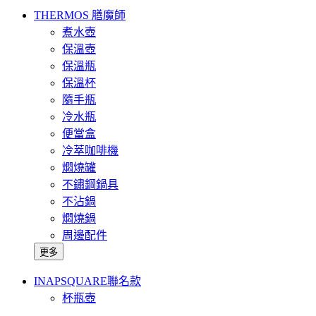
THERMOS 膳魔師
煮水壺
保溫壺
保溫瓶
保溫杯
隨手瓶
冷水瓶
便當盒
冷萃咖啡機
燜燒罐
不鏽鋼鍋具
不沾鍋
燜燒鍋
周邊配件
更多
INAPSQUARE聯名款
杯瓶壺