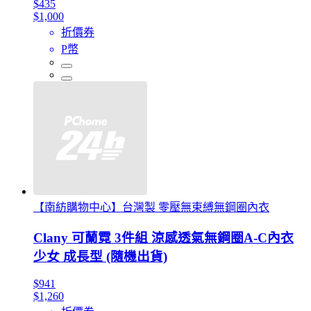
$435
$1,000
折價券
P幣
【南紡購物中心】台灣製 零壓無束縛無鋼圈內衣
Clany 可蘭霓 3件組 涼感透氣無鋼圈A-C內衣
少女 成長型 (隨機出貨)
$941
$1,260