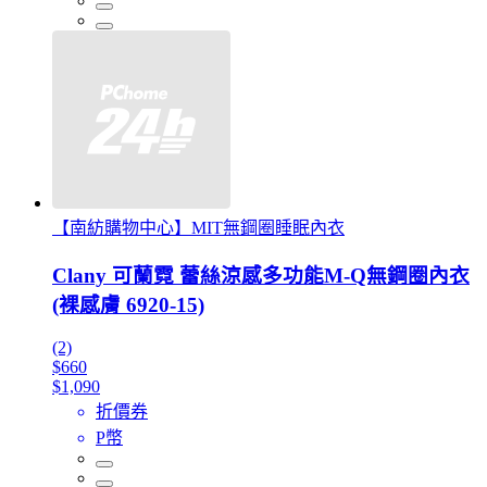
【南紡購物中心】MIT無鋼圈睡眠內衣
Clany 可蘭霓 蕾絲涼感多功能M-Q無鋼圈內衣
(裸感膚 6920-15)
(2)
$660
$1,090
折價券
P幣