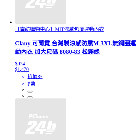
【南紡購物中心】MIT涼感包覆運動內衣
Clany 可蘭霓 台灣製涼感防震M-3XL無鋼圈運
動內衣 加大尺碼 8080-83 松霧綠
$924
$1,470
折價券
P幣