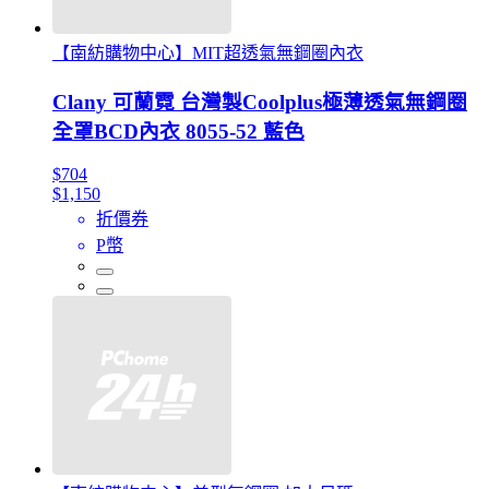
【南紡購物中心】MIT超透氣無鋼圈內衣
Clany 可蘭霓 台灣製Coolplus極薄透氣無鋼圈
全罩BCD內衣 8055-52 藍色
$704
$1,150
折價券
P幣