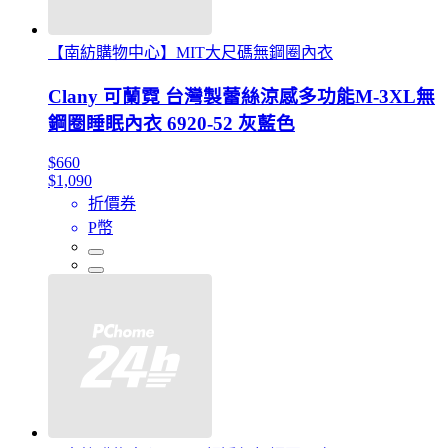
【南紡購物中心】MIT大尺碼無鋼圈內衣
Clany 可蘭霓 台灣製蕾絲涼感多功能M-3XL無
鋼圈睡眠內衣 6920-52 灰藍色
$660
$1,090
折價券
P幣