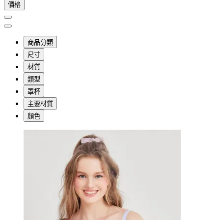
價格
商品分類
尺寸
材質
類型
罩杯
主要材質
顏色