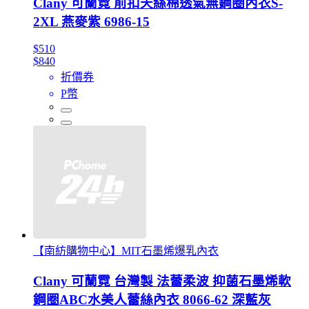
Clany 可蘭霓 前扣天絲棉透氣無鋼圈內衣S-
2XL 燕麥紫 6986-15
$510
$840
折價券
P幣
【南紡購物中心】MIT石墨烯爆乳內衣
Clany 可蘭霓 台灣製 法蕾柔波 抑菌石墨烯軟
鋼圈ABC水美人蕾絲內衣 8066-62 深藍灰