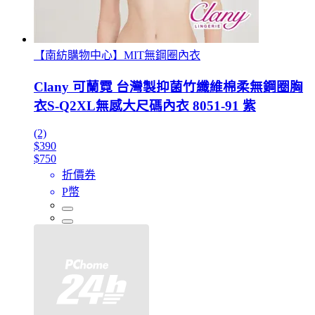
【南紡購物中心】MIT無鋼圈內衣
Clany 可蘭霓 台灣製抑菌竹纖維棉柔無鋼圈胸
衣S-Q2XL無感大尺碼內衣 8051-91 紫
(2)
$390
$750
折價券
P幣