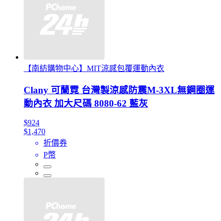
【南紡購物中心】MIT涼感包覆運動內衣
Clany 可蘭霓 台灣製涼感防震M-3XL無鋼圈運
動內衣 加大尺碼 8080-62 藍灰
$924
$1,470
折價券
P幣