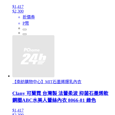
$1,417
$2,300
折價券
P幣
【南紡購物中心】MIT石墨烯爆乳內衣
Clany 可蘭霓 台灣製 法蕾柔波 抑菌石墨烯軟
鋼圈ABC水美人蕾絲內衣 8066-81 綠色
$1,417
$2,300