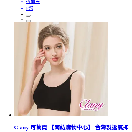
折價券
P幣
Clany 可蘭霓 【南紡購物中心】 台灣製透氣抑