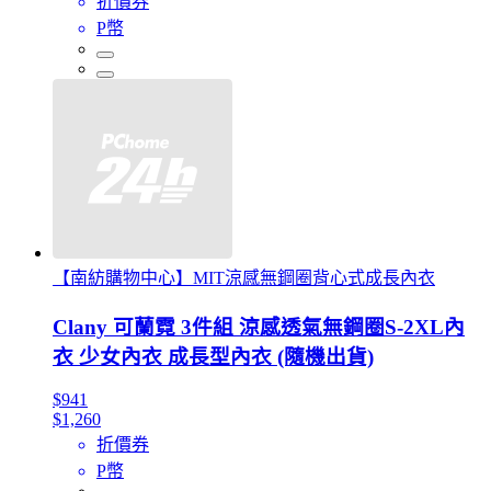
折價券
P幣
【南紡購物中心】MIT涼感無鋼圈背心式成長內衣
Clany 可蘭霓 3件組 涼感透氣無鋼圈S-2XL內
衣 少女內衣 成長型內衣 (隨機出貨)
$941
$1,260
折價券
P幣