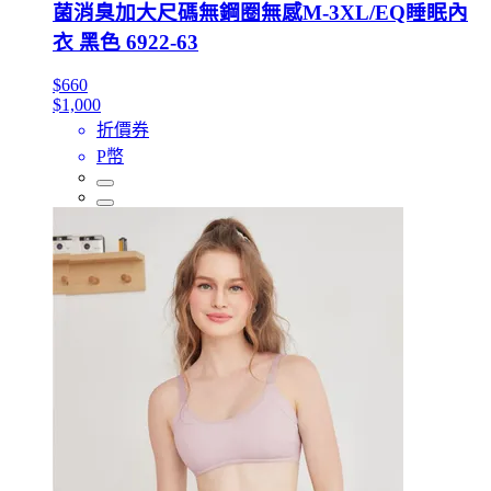
菌消臭加大尺碼無鋼圈無感M-3XL/EQ睡眠內
衣 黑色 6922-63
$660
$1,000
折價券
P幣