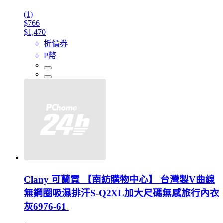
(1)
$766
$1,470
折價券
P幣
Clany 可蘭霓 【南紡購物中心】 台灣製V曲線
無鋼圈吸濕排汗S-Q2XL加大尺碼無感旅行內衣
灰6976-61