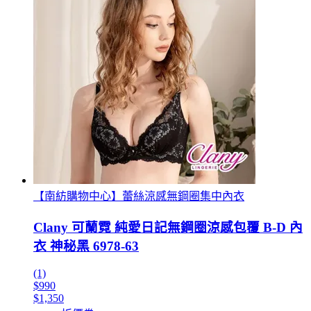
【南紡購物中心】蕾絲涼感無鋼圈集中內衣
Clany 可蘭霓 純愛日記無鋼圈涼感包覆 B-D 內
衣 神秘黑 6978-63
(1)
$990
$1,350