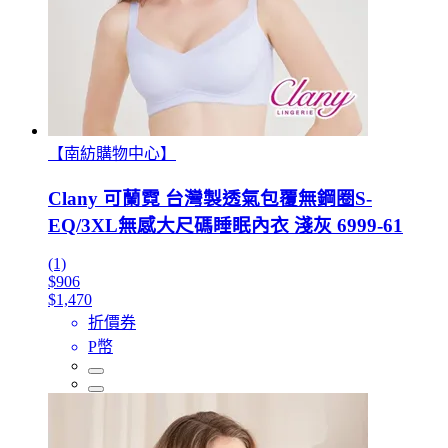
【南紡購物中心】
Clany 可蘭霓 台灣製透氣包覆無鋼圈S-
EQ/3XL無感大尺碼睡眠內衣 淺灰 6999-61
(1)
$906
$1,470
折價券
P幣