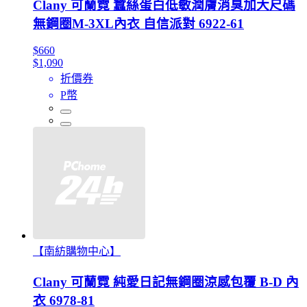
Clany 可蘭霓 蠶絲蛋白低敏潤膚消臭加大尺碼
無鋼圈M-3XL內衣 自信派對 6922-61
$660
$1,090
折價券
P幣
【南紡購物中心】
Clany 可蘭霓 純愛日記無鋼圈涼感包覆 B-D 內
衣 6978-81