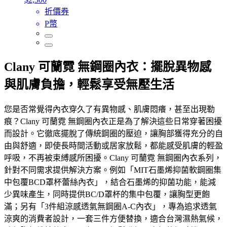
折價券
P幣
Clany 可蘭霓 無鋼圈內衣：擺脫異物感
與肌膚負擔，輕鬆享受無壓生活
您是否常覺得內衣穿久了有異物感、肌膚悶癢，甚至出現勒
痕？Clany 可蘭霓 無鋼圈內衣正是為了解決這些日常穿著困擾
而設計。它徹底擺脫了傳統鋼圈的壓迫，讓胸部獲得充分的自
由與舒適，即使長時間活動或居家放鬆，都能感受肌膚的輕盈
呼吸，不再被束縛感所困擾。Clany 可蘭霓 無鋼圈內衣系列，
針對不同需求提供解決方案。例如「MIT石墨烯抑菌軟鋼圈集
中包覆BCD罩杯蕾絲內衣」，結合石墨烯的抑菌功能，能減
少異味產生，同時提供BC/D罩杯的集中包覆，讓胸型更飽
滿；另有「3件組涼感透氣無鋼圈A-C內衣」，專為追求透氣
涼爽的消費者設計，一套三件方便替換，適合台灣濕熱氣候，