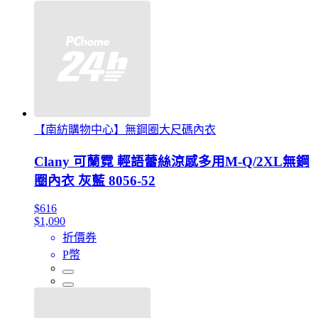
【南紡購物中心】無鋼圈大尺碼內衣
Clany 可蘭霓 輕語蕾絲涼感多用M-Q/2XL無鋼
圈內衣 灰藍 8056-52
$616
$1,090
折價券
P幣