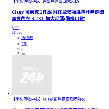
【南紡購物中心】美型無鋼圈 加大尺碼
Clany 可蘭霓 2件組 MIT速乾吸濕排汗無鋼圈
無痕內衣 S-2XL 加大尺碼(隨機出貨)
$999
$1,500
折價券
P幣
【南紡購物中心】MIT前扣無鋼圈睡眠內衣