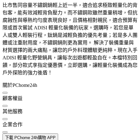
比市售同容量不鏽鋼鍋輕上近一半，適合追求極致輕量化的背
包客，能有效減輕背負壓力。而不鏽鋼款雖然重量稍增，但抗
腐蝕性與導熱均勻度表現良好，且價格相對親民，適合預算有
限或首次嘗試 ADISI 輕量化裝備的玩家。選購時，若您是單
人或雙人輕裝行程，鈦鍋是減輕負擔的優先考量；若是多人團
體或注重耐用度，不鏽鋼鍋則更為實用。 解決了裝備重量與
材質選擇的兩大痛點，讓您的戶外料理體驗更純粹。現在入手
ADISI 輕量化野營鍋具，讓每次出遊都輕盈自在。本檔特別回
饋，部分款式享指定優惠價，立即選購，讓輕量化裝備成為您
戶外探險的強力後盾！
關於PChome24h
顧客權益
其他服務
企業合作
下載 PChome 24h購物 APP