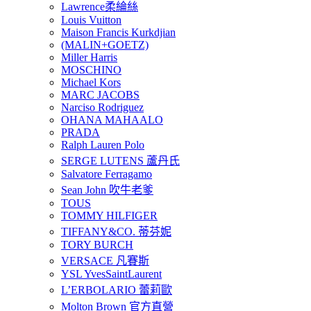
Lawrence柔綸絲
Louis Vuitton
Maison Francis Kurkdjian
(MALIN+GOETZ)
Miller Harris
MOSCHINO
Michael Kors
MARC JACOBS
Narciso Rodriguez
OHANA MAHAALO
PRADA
Ralph Lauren Polo
SERGE LUTENS 蘆丹氏
Salvatore Ferragamo
Sean John 吹牛老爹
TOUS
TOMMY HILFIGER
TIFFANY&CO. 蒂芬妮
TORY BURCH
VERSACE 凡賽斯
YSL YvesSaintLaurent
L’ERBOLARIO 蕾莉歐
Molton Brown 官方直營