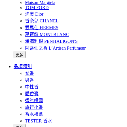
Maison Margiela
TOM FORD
迪奧 Dior
香奈兒 CHANEL
愛馬仕 HERMES
萬寶龍 MONTBLANC
潘海利根 PENHALIGON'S
阿蒂仙之香 L’Artisan Parfumeur
更多
品項類別
女香
男香
中性香
體香膏
香氛噴霧
旅行小香
香水禮盒
TESTER 香水