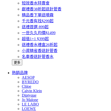
短效香水特賣會
獻禮香38折起送針管香
精品香下單送噴霧
千元香有找$299起
送禮首選 899起
一世久久均價$1499
超值1+1 $399起
送禮香水禮盒26折起
小資精省香送針管香
名車香送針管香水
更多
熱銷品牌
AESOP
BYREDO
Chloe
Calvin Klein
Diptyque
Jo Malone
LE LABO
LOEWE