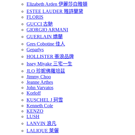
Elizabeth Arden 伊麗莎白雅頓
ESTEE LAUDER 雅詩蘭黛
FLORIS
GUCCI 古馳
GIORGIO ARMANI
GUERLAIN 嬌蘭
Gres Cobotine 佳人
Geparlys
HOLLISTER 衝浪品牌
Issey Miyake 三宅一生
JLO 珍妮佛羅培茲
Jimmy Choo
Jeanne Arthes
John Varvatos
Korloff
KUSCHEL J 珂雪
Kenneth Cole
KENZO
LUSH
LANVIN 浪凡
LALIQUE 萊儷