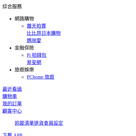
綜合服務
網路購物
露天拍賣
比比昂日本購物
媽咪愛
金融保險
Pi 拍錢包
易安網
旅遊娛樂
PChome 旅遊
最近看過
購物車
我的訂單
顧客中心
追蹤清單
退貨
會員設定
下載 APP