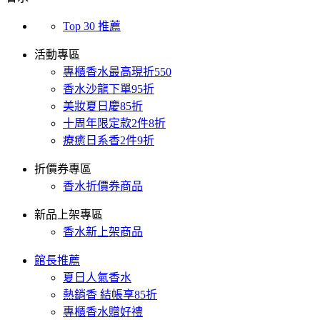
Top 30 推薦
活動專區
專櫃香水最高現折550
香水沙龍下單95折
美妝夏日慶85折
十周年限定款2件8折
療癒日系香2件9折
折價券專區
香水折價券商品
新品上架專區
香水新上架商品
館長推薦
夏日人氣香水
熱銷香 結帳享85折
專櫃香水贈好禮