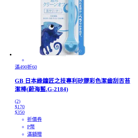
滿490折60
GB 日本綠鐘匠之技專利矽膠彩色潔齒刮舌苔
潔棒(蔚海藍,G-2184)
(2)
$170
$350
折價券
P幣
滿額贈