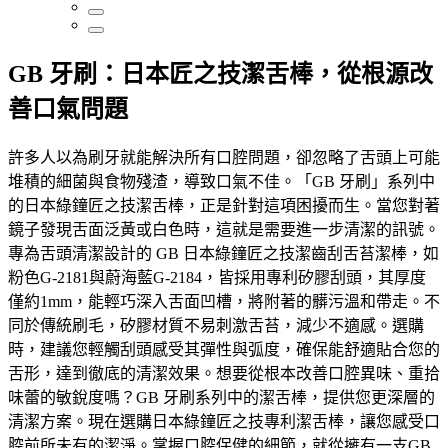
GB 牙刷：日本匠之技潔舌棒，從根源改
善口氣問題
許多人以為刷牙就能解決所有口腔問題，卻忽略了舌頭上可能
堆積的細菌與食物殘渣，導致口氣不佳。「GB 牙刷」系列中
的日本綠鐘匠之技潔舌棒，正是針對這項困擾而生。當您對著
鏡子發現舌面泛黃或白色時，這就是需要進一步清潔的訊號。
專為舌頭清潔設計的 GB 日本綠鐘匠之技潔齒刮舌苔潔棒，如
粉色G-2181與蔚海藍G-2184，皆採用專利矽膠刮頭，其厚度
僅約1mm，能輕巧深入舌面凹槽，將附著的髒污溫和帶走。不
同於傳統刷毛，矽膠材質不易刺激舌苔，減少不適感。選購
時，建議您輕觸刮頭感受其彈性與弧度，確保能舒適貼合您的
舌形，達到徹底的清潔效果。想要從根本改善口腔異味、重拾
味蕾的敏銳度嗎？GB 牙刷系列中的潔舌棒，提供您更深層的
清潔方案。現在選購日本綠鐘匠之技專利潔舌棒，讓您感受口
腔前所未有的潔淨。掌握口腔保健的細節，就從擁有一支GB