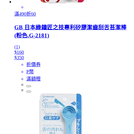
滿490折60
GB 日本綠鐘匠之技專利矽膠潔齒刮舌苔潔棒
(粉色,G-2181)
(1)
$160
$350
折價券
P幣
滿額贈