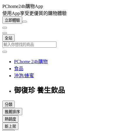
PChome24h購物App
使用App享受更優質的購物體驗
立即體驗
全站
PChome 24h購物
食品
沖泡/蜂蜜
御復珍 養生飲品
分類
推薦排序
熱銷度
新上架