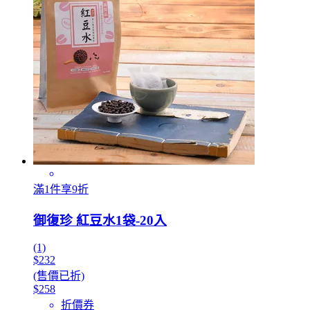
滿1件享9折
御復珍 紅豆水1袋-20入
(1)
$232
(售價已折)
$258
折價券