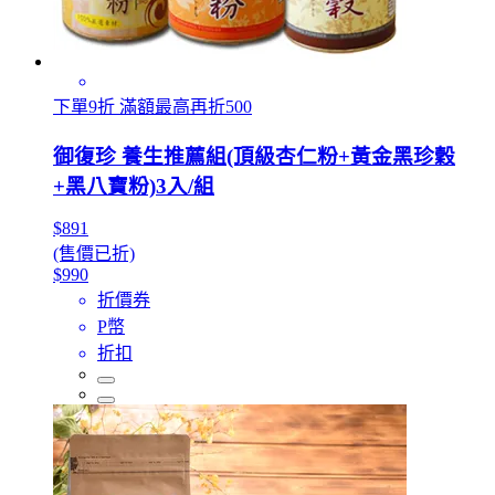
下單9折 滿額最高再折500
御復珍 養生推薦組(頂級杏仁粉+黃金黑珍穀
+黑八寶粉)3入/組
$891
(售價已折)
$990
折價券
P幣
折扣