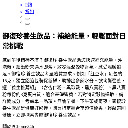
P幣
折扣
御復珍養生飲品：補給能量，輕鬆面對日
常挑戰
感到午後精神不濟？御復珍 養生飲品助您快速補充能量。沖
泡時，細緻粉末遇水即溶，散發溫潤穀物香氣，感受溫暖飽
足。御復珍 養生飲品考量體質需求。例如「紅豆水」每包約
15克，獨立鋁箔包裝保新鮮，助排出多餘水分。欲均衡營養，
選「養生推薦組」（含杏仁粉、黑珍穀、黑八寶粉）。黑八寶
粉每份約3克蛋白質，適合基礎營養。若對特定穀物過敏，請
詳閱成分，考慮單一品項。無論早餐、下午茶或宵夜，御復珍
養生飲品是健康好夥伴。購買指定組合享超值優惠，輕鬆帶回
健康。立即探索專屬御復珍 養生飲品。
關於PChome24h